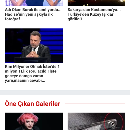
Adı Okan Buruk ile anılıyordu...
Sakarya'dan Kastamonu'ya...
Hadise’nin yeni aşkıyla ilk
Türkiye'den Kuzey Işıkları
fotoğraf
görüldü
Kim Milyoner Olmak İster'de 1
milyon TL'lik soru açıldı! İşte
geceye damga vuran
yarışmacının cevabı...
Öne Çıkan Galeriler