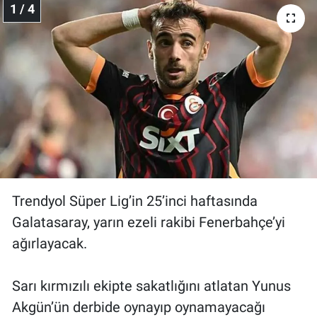
1 / 4
Gündem Özel
Günün görüntüsü
Haber
İlan
Kimdir
Trendyol Süper Lig’in 25’inci haftasında
Koronavirüs
Galatasaray, yarın ezeli rakibi Fenerbahçe’yi
ağırlayacak.
Kültür Sanat
Sarı kırmızılı ekipte sakatlığını atlatan Yunus
Ne demişti
Akgün’ün derbide oynayıp oynamayacağı