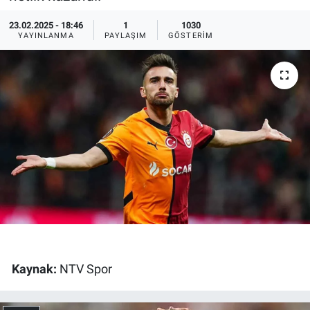
Ege'den Esintiler
İletişim
23.02.2025 - 18:46
1
1030
YAYINLANMA
PAYLAŞIM
GÖSTERIM
Eğitim
Eğlence
Ekonomi
Forum
Gerçeğin İzinde
Gün Başlıyor
Kaynak:
NTV Spor
Gün Bitiyor
Gün Ortası