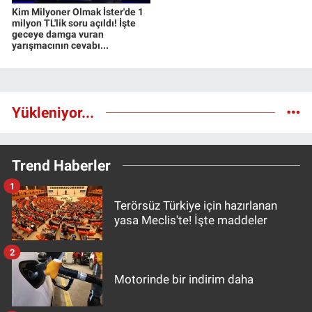
Kim Milyoner Olmak İster'de 1
milyon TL'lik soru açıldı! İşte
geceye damga vuran
yarışmacının cevabı...
Yükleniyor...
Trend Haberler
1
Terörsüz Türkiye için hazırlanan
yasa Meclis'te! İşte maddeler
2
Motorinde bir indirim daha