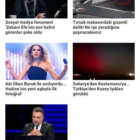
Sosyal medya fenomeni
Tırnak makasındaki gizemli
‘Zebani Efe’nin son halini
delik! Ne işe yaradığına
görenler şoke oldu
şaşıracaksınız
Adı Okan Buruk ile anılıyordu...
Sakarya'dan Kastamonu'ya...
Hadise’nin yeni aşkıyla ilk
Türkiye'den Kuzey Işıkları
fotoğraf
görüldü