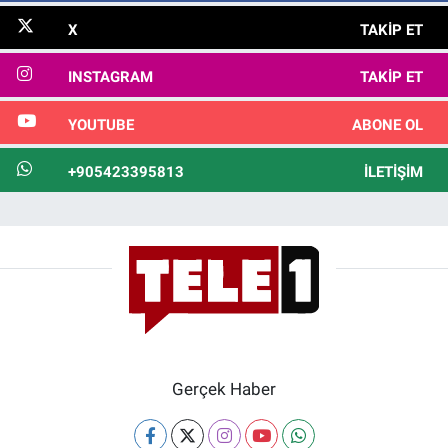
X
TAKIP ET
INSTAGRAM
TAKIP ET
YOUTUBE
ABONE OL
+905423395813
İLETIŞIM
Gerçek Haber