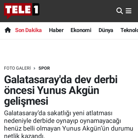
Anında Manşet
Son Dakika
Nöbetçi Eczaneler
Son Dakika
Haber
Ekonomi
Dünya
Teknolo
Başka Sohbetler
Haber
Hava Durumu
Belgesel
Ekonomi
Namaz Vakitleri
FOTO GALERI
SPOR
Bilim turu
Dünya
Trafik Durumu
Galatasaray'da dev derbi
Bilim ve Teknoloji Evreni
Teknoloji
Süper Lig Puan Durumu ve Fikstür
öncesi Yunus Akgün
gelişmesi
Doğa Konuşuyor
Sağlık
Tüm Manşetler
Galatasaray’da sakatlığı yeni atlatması
Dünya
Spor
Son Dakika Haberleri
nedeniyle derbide oynayıp oynamayacağı
henüz belli olmayan Yunus Akgün’ün durumu
Ege Saati
Yayın Akışı
Haber Arşivi
netlik kazandı.