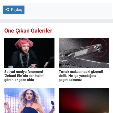
Paylaş
Öne Çıkan Galeriler
Sosyal medya fenomeni
Tırnak makasındaki gizemli
‘Zebani Efe’nin son halini
delik! Ne işe yaradığına
görenler şoke oldu
şaşıracaksınız