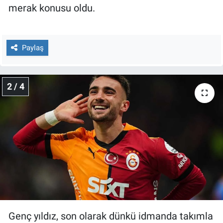
Nedir
merak konusu oldu.
Popüler
Paylaş
Programlar
Sağlık
2 / 4
Spor
Teknoloji
Türkiye'nin Geleceği
Türkiye'nin Gündemi
Yerel Gündem
Genç yıldız, son olarak dünkü idmanda takımla