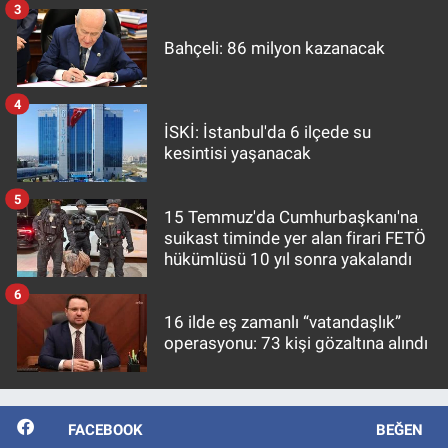
3
Bahçeli: 86 milyon kazanacak
4
İSKİ: İstanbul'da 6 ilçede su
kesintisi yaşanacak
5
15 Temmuz'da Cumhurbaşkanı'na
suikast timinde yer alan firari FETÖ
hükümlüsü 10 yıl sonra yakalandı
6
16 ilde eş zamanlı “vatandaşlık”
operasyonu: 73 kişi gözaltına alındı
FACEBOOK
BEĞEN