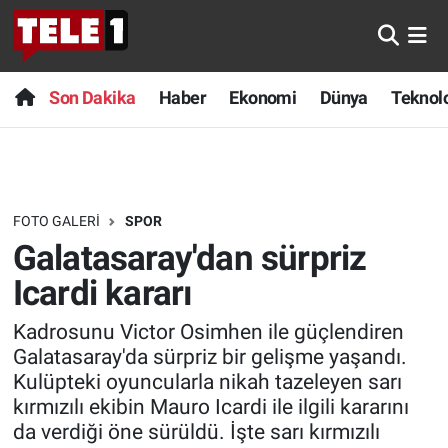
Anında Manşet
Son Dakika
Nöbetçi Eczaneler
Son Dakika
Haber
Ekonomi
Dünya
Teknolo
Başka Sohbetler
Haber
Hava Durumu
Belgesel
Ekonomi
Namaz Vakitleri
FOTO GALERI
SPOR
Bilim turu
Dünya
Trafik Durumu
Galatasaray'dan sürpriz
Bilim ve Teknoloji Evreni
Teknoloji
Süper Lig Puan Durumu ve Fikstür
Icardi kararı
Kadrosunu Victor Osimhen ile güçlendiren
Doğa Konuşuyor
Sağlık
Tüm Manşetler
Galatasaray'da sürpriz bir gelişme yaşandı.
Kulüpteki oyuncularla nikah tazeleyen sarı
Dünya
Spor
Son Dakika Haberleri
kırmızılı ekibin Mauro Icardi ile ilgili kararını
da verdiği öne sürüldü. İşte sarı kırmızılı
Ege Saati
Yayın Akışı
Haber Arşivi