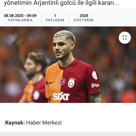
yönetimin Arjantinli golcü ile ilgili kararı...
Ege'den Esintiler
İletişim
08.08.2025 - 09:09
1
2528
YAYINLANMA
PAYLAŞIM
GÖSTERIM
Eğitim
Eğlence
Ekonomi
Forum
Gerçeğin İzinde
Gün Başlıyor
Gün Bitiyor
Kaynak:
Haber Merkezi
Gün Ortası