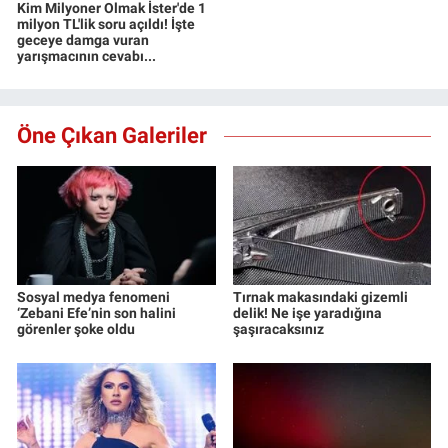
Kim Milyoner Olmak İster'de 1
milyon TL'lik soru açıldı! İşte
geceye damga vuran
yarışmacının cevabı...
Öne Çıkan Galeriler
Sosyal medya fenomeni
Tırnak makasındaki gizemli
‘Zebani Efe’nin son halini
delik! Ne işe yaradığına
görenler şoke oldu
şaşıracaksınız