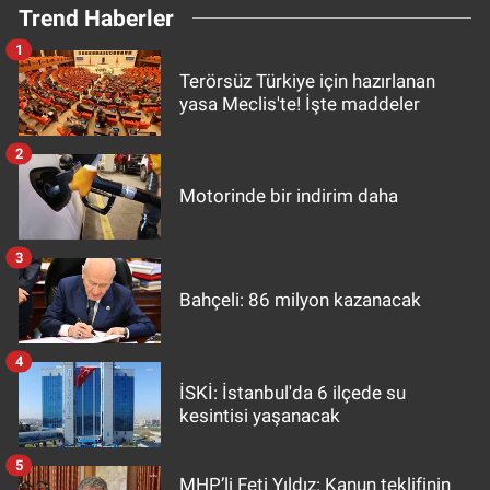
Trend Haberler
1
Terörsüz Türkiye için hazırlanan
yasa Meclis'te! İşte maddeler
2
Motorinde bir indirim daha
3
Bahçeli: 86 milyon kazanacak
4
İSKİ: İstanbul'da 6 ilçede su
kesintisi yaşanacak
5
MHP’li Feti Yıldız: Kanun teklifinin