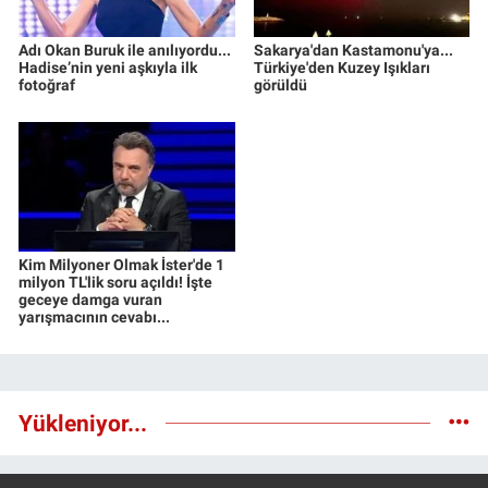
Adı Okan Buruk ile anılıyordu...
Sakarya'dan Kastamonu'ya...
Hadise’nin yeni aşkıyla ilk
Türkiye'den Kuzey Işıkları
fotoğraf
görüldü
Kim Milyoner Olmak İster'de 1
milyon TL'lik soru açıldı! İşte
geceye damga vuran
yarışmacının cevabı...
Yükleniyor...