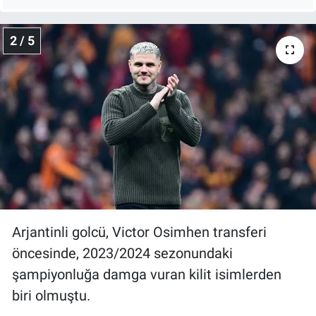
Nedir
2 / 5
Popüler
Programlar
Sağlık
Spor
Teknoloji
Türkiye'nin Geleceği
Arjantinli golcü, Victor Osimhen transferi
öncesinde, 2023/2024 sezonundaki
Türkiye'nin Gündemi
şampiyonluğa damga vuran kilit isimlerden
Yerel Gündem
biri olmuştu.