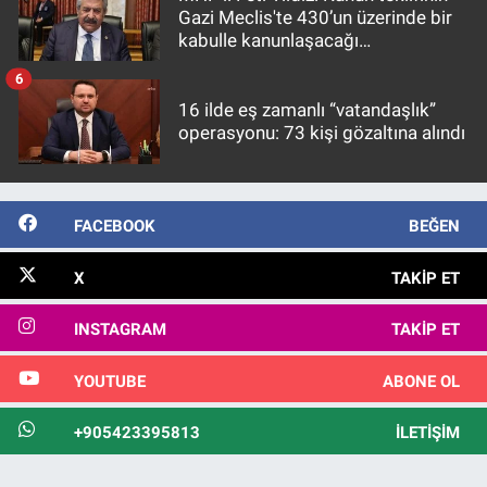
Gazi Meclis'te 430’un üzerinde bir
kabulle kanunlaşacağı
görülmektedir
6
16 ilde eş zamanlı “vatandaşlık”
operasyonu: 73 kişi gözaltına alındı
FACEBOOK
BEĞEN
X
TAKIP ET
INSTAGRAM
TAKIP ET
YOUTUBE
ABONE OL
+905423395813
İLETIŞIM