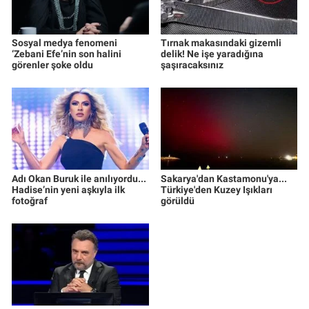
Sosyal medya fenomeni
Tırnak makasındaki gizemli
‘Zebani Efe’nin son halini
delik! Ne işe yaradığına
görenler şoke oldu
şaşıracaksınız
Adı Okan Buruk ile anılıyordu...
Sakarya'dan Kastamonu'ya...
Hadise’nin yeni aşkıyla ilk
Türkiye'den Kuzey Işıkları
fotoğraf
görüldü