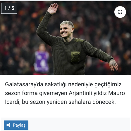
1 / 5
Gündem Özel
Günün görüntüsü
Haber
İlan
Kimdir
Galatasaray'da sakatlığı nedeniyle geçtiğimiz
Koronavirüs
sezon forma giyemeyen Arjantinli yıldız Mauro
Icardi, bu sezon yeniden sahalara dönecek.
Kültür Sanat
Ne demişti
Paylaş