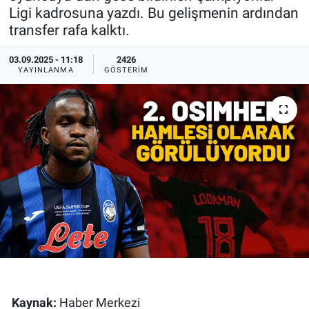
Ligi kadrosuna yazdı. Bu gelişmenin ardından
Ege'den Esintiler
İletişim
transfer rafa kalktı.
Eğitim
03.09.2025 - 11:18
2426
YAYINLANMA
GÖSTERIM
Eğlence
Ekonomi
Forum
Gerçeğin İzinde
Gün Başlıyor
Gün Bitiyor
Kaynak:
Haber Merkezi
Gün Ortası