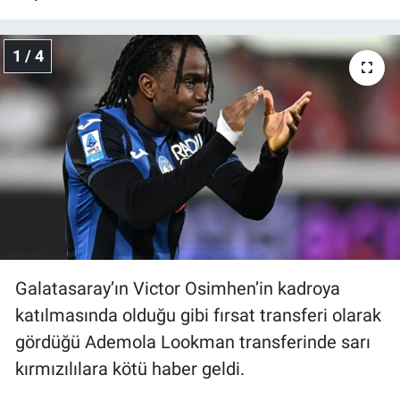
Gündem Özel
1 / 4
Günün görüntüsü
Haber
İlan
Kimdir
Koronavirüs
Galatasaray’ın Victor Osimhen’in kadroya
katılmasında olduğu gibi fırsat transferi olarak
Kültür Sanat
gördüğü Ademola Lookman transferinde sarı
Ne demişti
kırmızılılara kötü haber geldi.