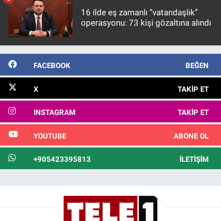
16 ilde eş zamanlı “vatandaşlık”
operasyonu: 73 kişi gözaltına alındı
FACEBOOK
BEĞEN
X
TAKIP ET
INSTAGRAM
TAKIP ET
YOUTUBE
ABONE OL
+905423395813
İLETIŞIM