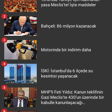
yasa Meclis'te! İşte maddeler
2
Bahçeli: 86 milyon kazanacak
3
Motorinde bir indirim daha
4
İSKİ: İstanbul'da 6 ilçede su
kesintisi yaşanacak
5
MHP’li Feti Yıldız: Kanun teklifinin
Gazi Meclis'te 430’un üzerinde bir
kabulle kanunlaşacağı
görülmektedir
6