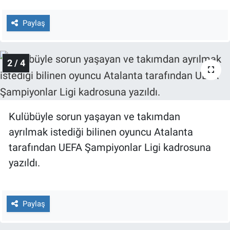
Nedir
Paylaş
Popüler
Programlar
2 / 4
Sağlık
Spor
Kulübüyle sorun yaşayan ve takımdan
ayrılmak istediği bilinen oyuncu Atalanta
Teknoloji
tarafından UEFA Şampiyonlar Ligi kadrosuna
Türkiye'nin Geleceği
yazıldı.
Türkiye'nin Gündemi
Paylaş
Yerel Gündem