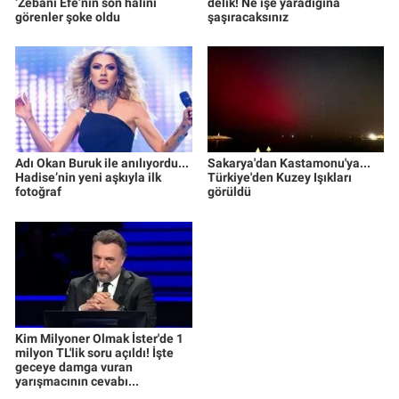
‘Zebani Efe’nin son halini
delik! Ne işe yaradığına
görenler şoke oldu
şaşıracaksınız
Adı Okan Buruk ile anılıyordu...
Sakarya'dan Kastamonu'ya...
Hadise’nin yeni aşkıyla ilk
Türkiye'den Kuzey Işıkları
fotoğraf
görüldü
Kim Milyoner Olmak İster'de 1
milyon TL'lik soru açıldı! İşte
geceye damga vuran
yarışmacının cevabı...