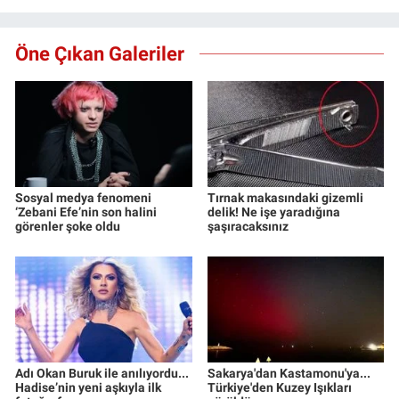
Öne Çıkan Galeriler
Sosyal medya fenomeni
Tırnak makasındaki gizemli
‘Zebani Efe’nin son halini
delik! Ne işe yaradığına
görenler şoke oldu
şaşıracaksınız
Adı Okan Buruk ile anılıyordu...
Sakarya'dan Kastamonu'ya...
Hadise’nin yeni aşkıyla ilk
Türkiye'den Kuzey Işıkları