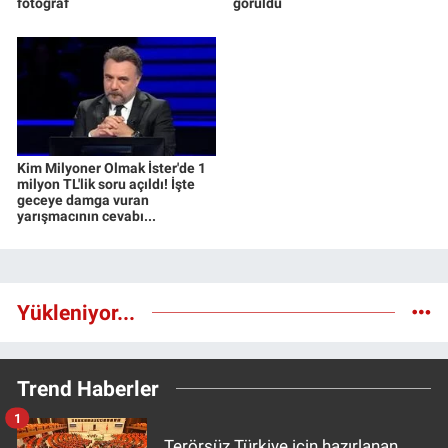
fotoğraf
görüldü
Kim Milyoner Olmak İster'de 1
milyon TL'lik soru açıldı! İşte
geceye damga vuran
yarışmacının cevabı...
Yükleniyor...
Trend Haberler
1
Terörsüz Türkiye için hazırlanan