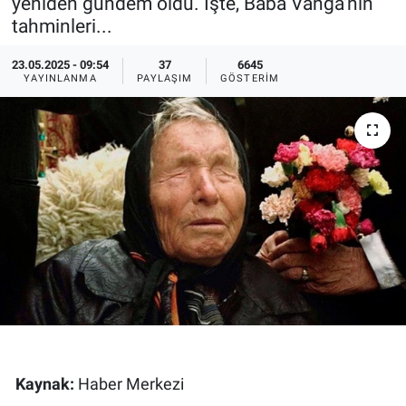
yeniden gündem oldu. İşte, Baba Vanga'nın
tahminleri...
Ege'den Esintiler
İletişim
23.05.2025 - 09:54
37
6645
Eğitim
YAYINLANMA
PAYLAŞIM
GÖSTERIM
Eğlence
Ekonomi
Forum
Gerçeğin İzinde
Gün Başlıyor
Gün Bitiyor
Kaynak:
Haber Merkezi
Gün Ortası