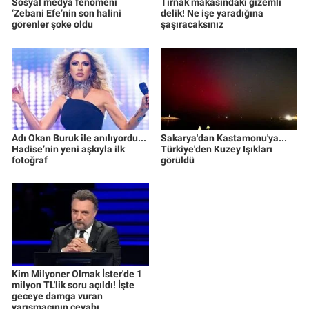
Sosyal medya fenomeni
Tırnak makasındaki gizemli
‘Zebani Efe’nin son halini
delik! Ne işe yaradığına
görenler şoke oldu
şaşıracaksınız
Adı Okan Buruk ile anılıyordu...
Sakarya'dan Kastamonu'ya...
Hadise’nin yeni aşkıyla ilk
Türkiye'den Kuzey Işıkları
fotoğraf
görüldü
Kim Milyoner Olmak İster'de 1
milyon TL'lik soru açıldı! İşte
geceye damga vuran
yarışmacının cevabı...