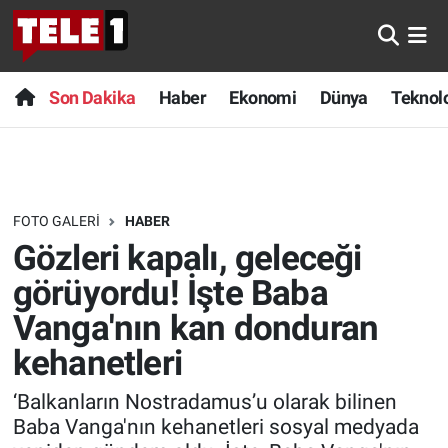
Anında Manşet
Son Dakika
Nöbetçi Eczaneler
Son Dakika
Haber
Ekonomi
Dünya
Teknolo
Başka Sohbetler
Haber
Hava Durumu
Belgesel
Ekonomi
Namaz Vakitleri
FOTO GALERI
HABER
Bilim turu
Dünya
Trafik Durumu
Gözleri kapalı, geleceği
Bilim ve Teknoloji Evreni
Teknoloji
Süper Lig Puan Durumu ve Fikstür
görüyordu! İşte Baba
Vanga'nın kan donduran
Doğa Konuşuyor
Sağlık
Tüm Manşetler
kehanetleri
Dünya
Spor
Son Dakika Haberleri
‘Balkanların Nostradamus’u olarak bilinen
Baba Vanga'nın kehanetleri sosyal medyada
Ege Saati
Yayın Akışı
Haber Arşivi