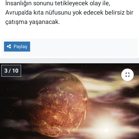
İnsanlığın sonunu tetikleyecek olay ile,
Yerel Yaşam
Avrupa'da kıta nüfusunu yok edecek belirsiz bir
çatışma yaşanacak.
Canlı Yayın
Paylaş
3 / 10