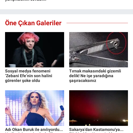
Öne Çıkan Galeriler
Sosyal medya fenomeni
Tırnak makasındaki gizemli
‘Zebani Efe’nin son halini
delik! Ne işe yaradığına
görenler şoke oldu
şaşıracaksınız
Adı Okan Buruk ile anılıyordu...
Sakarya'dan Kastamonu'ya...