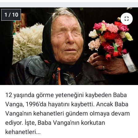
Gündem Özel
1 / 10
Günün görüntüsü
Haber
İlan
Kimdir
Koronavirüs
12 yaşında görme yeteneğini kaybeden Baba
Vanga, 1996'da hayatını kaybetti. Ancak Baba
Kültür Sanat
Vanga'nın kehanetleri gündem olmaya devam
ediyor. İşte, Baba Vanga'nın korkutan
Ne demişti
kehanetleri...