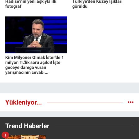
Hadise’nin yeni aşkıyla ilk
Türkiye'den Kuzey Işıkları
fotoğraf
görüldü
Kim Milyoner Olmak İster'de 1
milyon TL'lik soru açıldı! İşte
geceye damga vuran
yarışmacının cevabı...
Yükleniyor...
Trend Haberler
1