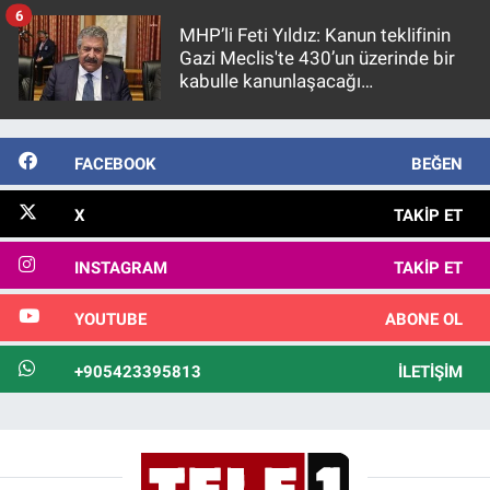
6
MHP’li Feti Yıldız: Kanun teklifinin
Gazi Meclis'te 430’un üzerinde bir
kabulle kanunlaşacağı
görülmektedir
FACEBOOK
BEĞEN
X
TAKIP ET
INSTAGRAM
TAKIP ET
YOUTUBE
ABONE OL
+905423395813
İLETIŞIM