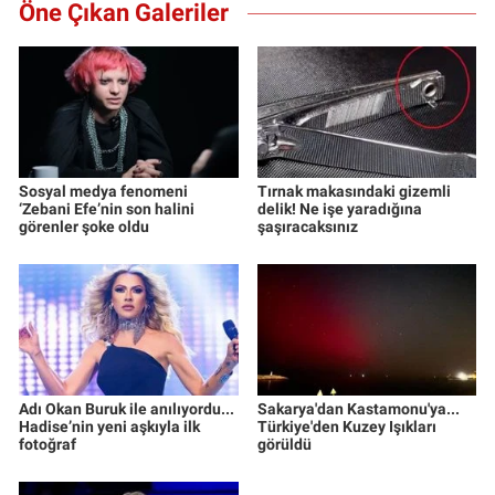
Öne Çıkan Galeriler
Sosyal medya fenomeni
Tırnak makasındaki gizemli
‘Zebani Efe’nin son halini
delik! Ne işe yaradığına
görenler şoke oldu
şaşıracaksınız
Adı Okan Buruk ile anılıyordu...
Sakarya'dan Kastamonu'ya...
Hadise’nin yeni aşkıyla ilk
Türkiye'den Kuzey Işıkları
fotoğraf
görüldü