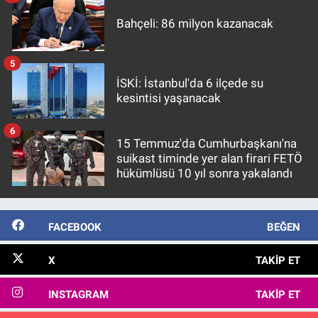
Bahçeli: 86 milyon kazanacak
5
İSKİ: İstanbul'da 6 ilçede su
kesintisi yaşanacak
6
15 Temmuz'da Cumhurbaşkanı'na
suikast timinde yer alan firari FETÖ
hükümlüsü 10 yıl sonra yakalandı
FACEBOOK
BEĞEN
X
TAKIP ET
INSTAGRAM
TAKIP ET