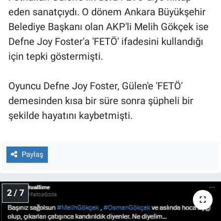
Nedir
eden sanatçıydı. O dönem Ankara Büyükşehir
Belediye Başkanı olan AKP'li Melih Gökçek ise
Popüler
Defne Joy Foster'a 'FETÖ' ifadesini kullandığı
Programlar
için tepki göstermişti.
Sağlık
Oyuncu Defne Joy Foster, Gülen'e 'FETÖ'
demesinden kısa bir süre sonra şüpheli bir
Spor
şekilde hayatını kaybetmişti.
Teknoloji
Türkiye'nin Geleceği
Paylaş
Türkiye'nin Gündemi
2 / 7
Yerel Gündem