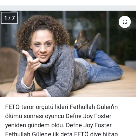
Gündem Özel
1 / 7
Günün görüntüsü
Haber
İlan
Kimdir
Koronavirüs
FETÖ terör örgütü lideri Fethullah Gülen'in
Kültür Sanat
ölümü sonrası oyuncu Defne Joy Foster
Ne demişti
yeniden gündem oldu. Defne Joy Foster
Fethullah Gülen'e ilk defa FETÖ diye hiitap