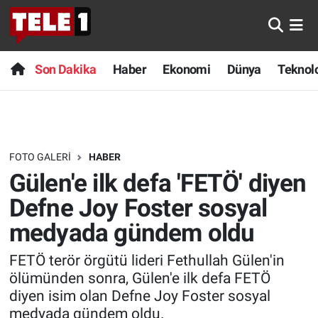
Anında Manşet
Son Dakika
Nöbetçi Eczaneler
Son Dakika
Haber
Ekonomi
Dünya
Teknolo
Başka Sohbetler
Haber
Hava Durumu
Belgesel
Ekonomi
Namaz Vakitleri
FOTO GALERI
HABER
Bilim turu
Dünya
Trafik Durumu
Gülen'e ilk defa 'FETÖ' diyen
Bilim ve Teknoloji Evreni
Teknoloji
Süper Lig Puan Durumu ve Fikstür
Defne Joy Foster sosyal
medyada gündem oldu
Doğa Konuşuyor
Sağlık
Tüm Manşetler
FETÖ terör örgütü lideri Fethullah Gülen'in
Dünya
Spor
Son Dakika Haberleri
ölümünden sonra, Gülen'e ilk defa FETÖ
diyen isim olan Defne Joy Foster sosyal
Ege Saati
Yayın Akışı
Haber Arşivi
medyada gündem oldu.