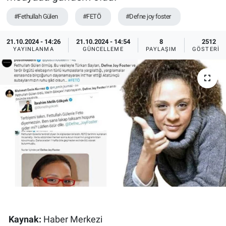
#Fethullah Gülen
#FETÖ
#Defne joy foster
Ege'den Esintiler
İletişim
21.10.2024 - 14:26
21.10.2024 - 14:54
8
2512
Eğitim
YAYINLANMA
GÜNCELLEME
PAYLAŞIM
GÖSTERIM
Eğlence
Ekonomi
Forum
Gerçeğin İzinde
Gün Başlıyor
Gün Bitiyor
Kaynak:
Haber Merkezi
Gün Ortası