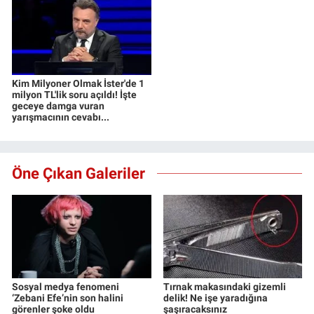
Kim Milyoner Olmak İster'de 1
milyon TL'lik soru açıldı! İşte
geceye damga vuran
yarışmacının cevabı...
Öne Çıkan Galeriler
Sosyal medya fenomeni
Tırnak makasındaki gizemli
‘Zebani Efe’nin son halini
delik! Ne işe yaradığına
görenler şoke oldu
şaşıracaksınız