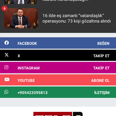
görülmektedir
6
16 ilde eş zamanlı “vatandaşlık”
operasyonu: 73 kişi gözaltına alındı
FACEBOOK
BEĞEN
X
TAKIP ET
INSTAGRAM
TAKIP ET
YOUTUBE
ABONE OL
+905423395813
İLETIŞIM