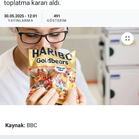
toplatma kararı aldı.
Ege'den Esintiler
İletişim
30.05.2025 - 12:01
491
YAYINLANMA
GÖSTERIM
Eğitim
Eğlence
Ekonomi
Forum
Gerçeğin İzinde
Gün Başlıyor
Gün Bitiyor
Kaynak:
BBC
Gün Ortası