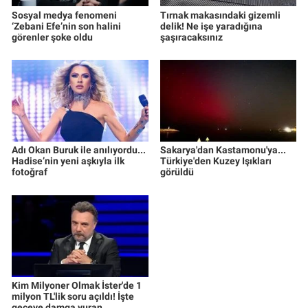
Sosyal medya fenomeni
Tırnak makasındaki gizemli
‘Zebani Efe’nin son halini
delik! Ne işe yaradığına
görenler şoke oldu
şaşıracaksınız
Adı Okan Buruk ile anılıyordu...
Sakarya'dan Kastamonu'ya...
Hadise’nin yeni aşkıyla ilk
Türkiye'den Kuzey Işıkları
fotoğraf
görüldü
Kim Milyoner Olmak İster'de 1
milyon TL'lik soru açıldı! İşte
geceye damga vuran