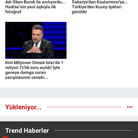
Adı Okan Buruk ile anılıyordu...
Sakarya'dan Kastamonu'ya...
Hadise’nin yeni aşkıyla ilk
Türkiye'den Kuzey Işıkları
fotoğraf
görüldü
Kim Milyoner Olmak İster'de 1
milyon TL'lik soru açıldı! İşte
geceye damga vuran
yarışmacının cevabı...
Yükleniyor...
Trend Haberler