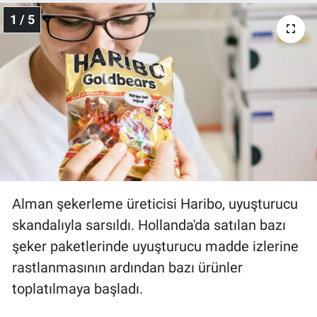
1 / 5
Gündem Özel
Günün görüntüsü
Haber
İlan
Kimdir
Alman şekerleme üreticisi Haribo, uyuşturucu
Koronavirüs
skandalıyla sarsıldı. Hollanda'da satılan bazı
şeker paketlerinde uyuşturucu madde izlerine
Kültür Sanat
rastlanmasının ardından bazı ürünler
Ne demişti
toplatılmaya başladı.