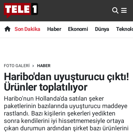
Anında Manşet
Son Dakika
Nöbetçi Eczaneler
Son Dakika
Haber
Ekonomi
Dünya
Teknolo
Başka Sohbetler
Haber
Hava Durumu
Belgesel
Ekonomi
Namaz Vakitleri
FOTO GALERI
HABER
Bilim turu
Dünya
Trafik Durumu
Haribo'dan uyuşturucu çıktı!
Bilim ve Teknoloji Evreni
Teknoloji
Süper Lig Puan Durumu ve Fikstür
Ürünler toplatılıyor
Haribo'nun Hollanda'da satılan şeker
Doğa Konuşuyor
Sağlık
Tüm Manşetler
paketlerinin bazılarında uyuşturucu maddeye
rastlandı. Bazı kişilerin şekerleri yedikten
Dünya
Spor
Son Dakika Haberleri
sonra kendilerini iyi hissetmemesiyle ortaya
çıkan durumun ardından şirket bazı ürünlerini
Ege Saati
Yayın Akışı
Haber Arşivi