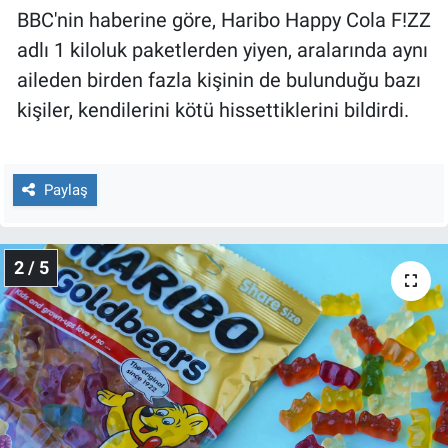
Nedir
BBC'nin haberine göre, Haribo Happy Cola F!ZZ
adlı 1 kiloluk paketlerden yiyen, aralarında aynı
Popüler
aileden birden fazla kişinin de bulunduğu bazı
kişiler, kendilerini kötü hissettiklerini bildirdi.
Programlar
Sağlık
Paylaş
Spor
Teknoloji
2 / 5
Türkiye'nin Geleceği
Türkiye'nin Gündemi
Yerel Gündem