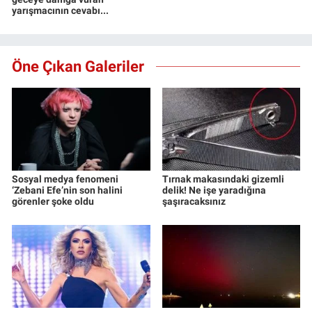
yarışmacının cevabı...
Öne Çıkan Galeriler
Sosyal medya fenomeni
Tırnak makasındaki gizemli
‘Zebani Efe’nin son halini
delik! Ne işe yaradığına
görenler şoke oldu
şaşıracaksınız