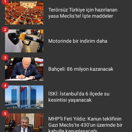
1
Terörsüz Türkiye için hazırlanan
yasa Meclis'te! İşte maddeler
2
Motorinde bir indirim daha
3
Bahçeli: 86 milyon kazanacak
4
İSKİ: İstanbul'da 6 ilçede su
kesintisi yaşanacak
5
MHP’li Feti Yıldız: Kanun teklifinin
Gazi Meclis'te 430’un üzerinde bir
kabulle kanunlaşacağı