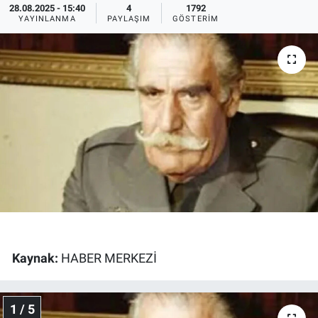
28.08.2025 - 15:40
4
1792
YAYINLANMA
PAYLAŞIM
GÖSTERIM
Ege'den Esintiler
İletişim
Eğitim
Eğlence
Ekonomi
Forum
Gerçeğin İzinde
Gün Başlıyor
Kaynak:
HABER MERKEZİ
Gün Bitiyor
1 / 5
Gün Ortası