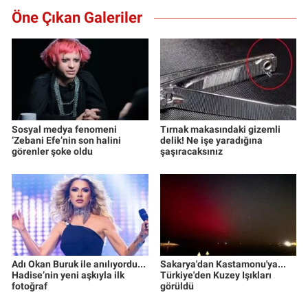
Öne Çıkan Galeriler
Sosyal medya fenomeni
Tırnak makasındaki gizemli
‘Zebani Efe’nin son halini
delik! Ne işe yaradığına
görenler şoke oldu
şaşıracaksınız
Adı Okan Buruk ile anılıyordu...
Sakarya'dan Kastamonu'ya...
Hadise’nin yeni aşkıyla ilk
Türkiye'den Kuzey Işıkları
fotoğraf
görüldü