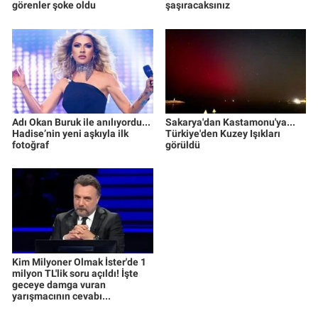
görenler şoke oldu
şaşıracaksınız
Adı Okan Buruk ile anılıyordu...
Sakarya'dan Kastamonu'ya...
Hadise’nin yeni aşkıyla ilk
Türkiye'den Kuzey Işıkları
fotoğraf
görüldü
Kim Milyoner Olmak İster'de 1
milyon TL'lik soru açıldı! İşte
geceye damga vuran
yarışmacının cevabı...