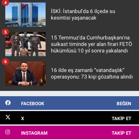
4
İSKİ: İstanbul'da 6 ilçede su
kesintisi yaşanacak
5
15 Temmuz'da Cumhurbaşkanı'na
suikast timinde yer alan firari FETÖ
hükümlüsü 10 yıl sonra yakalandı
6
16 ilde eş zamanlı “vatandaşlık”
operasyonu: 73 kişi gözaltına alındı
FACEBOOK
BEĞEN
X
TAKIP ET
INSTAGRAM
TAKIP ET