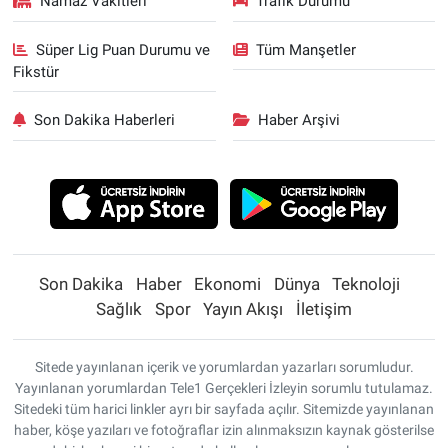
Namaz Vakitleri
Trafik Durumu
Süper Lig Puan Durumu ve
Tüm Manşetler
Fikstür
Son Dakika Haberleri
Haber Arşivi
Son Dakika
Haber
Ekonomi
Dünya
Teknoloji
Sağlık
Spor
Yayın Akışı
İletişim
Sitede yayınlanan içerik ve yorumlardan yazarları sorumludur.
Yayınlanan yorumlardan Tele1 Gerçekleri İzleyin sorumlu tutulamaz.
Sitedeki tüm harici linkler ayrı bir sayfada açılır. Sitemizde yayınlanan
haber, köşe yazıları ve fotoğraflar izin alınmaksızın kaynak gösterilse