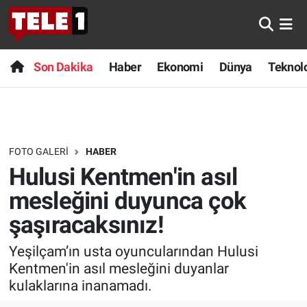
Anında Manşet
Son Dakika
Nöbetçi Eczaneler
Son Dakika
Haber
Ekonomi
Dünya
Teknolo
Başka Sohbetler
Haber
Hava Durumu
Belgesel
Ekonomi
Namaz Vakitleri
FOTO GALERI
HABER
Bilim turu
Dünya
Trafik Durumu
Hulusi Kentmen'in asıl
Bilim ve Teknoloji Evreni
Teknoloji
Süper Lig Puan Durumu ve Fikstür
mesleğini duyunca çok
şaşıracaksınız!
Doğa Konuşuyor
Sağlık
Tüm Manşetler
Yeşilçam’ın usta oyuncularından Hulusi
Dünya
Spor
Son Dakika Haberleri
Kentmen'in asıl mesleğini duyanlar
kulaklarına inanamadı.
Ege Saati
Yayın Akışı
Haber Arşivi