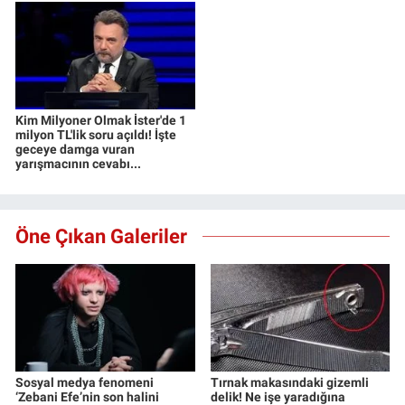
Kim Milyoner Olmak İster'de 1
milyon TL'lik soru açıldı! İşte
geceye damga vuran
yarışmacının cevabı...
Öne Çıkan Galeriler
Sosyal medya fenomeni
Tırnak makasındaki gizemli
‘Zebani Efe’nin son halini
delik! Ne işe yaradığına