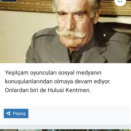
Gündem Özel
Günün görüntüsü
Haber
İlan
Yeşilçam oyuncuları sosyal medyanın
Kimdir
konuşulanlarından olmaya devam ediyor.
Koronavirüs
Onlardan biri de Hulusi Kentmen.
Kültür Sanat
Paylaş
Ne demişti