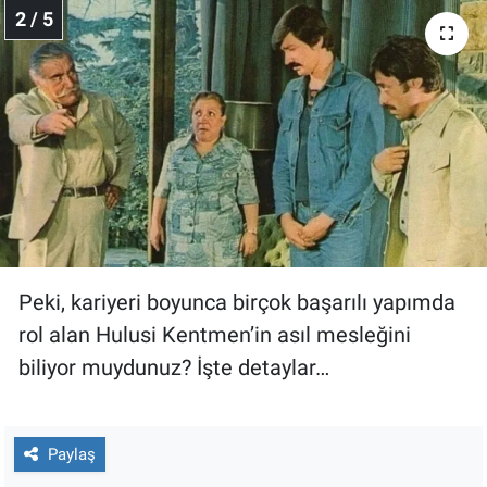
Nedir
2 / 5
Popüler
Programlar
Sağlık
Spor
Teknoloji
Peki, kariyeri boyunca birçok başarılı yapımda
rol alan Hulusi Kentmen’in asıl mesleğini
Türkiye'nin Geleceği
biliyor muydunuz? İşte detaylar…
Türkiye'nin Gündemi
Yerel Gündem
Paylaş