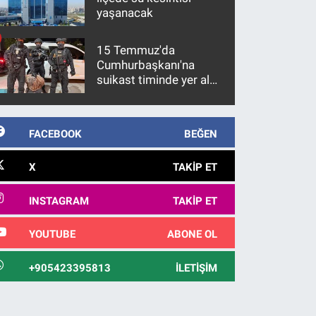
yaşanacak
15 Temmuz'da
Cumhurbaşkanı'na
suikast timinde yer alan
firari FETÖ hükümlüsü
10 yıl sonra yakalandı
FACEBOOK
BEĞEN
X
TAKIP ET
INSTAGRAM
TAKIP ET
YOUTUBE
ABONE OL
+905423395813
İLETIŞIM