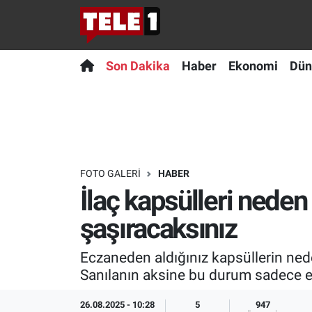
Anında Manşet
Son Dakika
Nöbetçi Eczaneler
Son Dakika
Haber
Ekonomi
Dün
Başka Sohbetler
Haber
Hava Durumu
Belgesel
Ekonomi
Namaz Vakitleri
Bilim turu
Dünya
Trafik Durumu
FOTO GALERI
HABER
İlaç kapsülleri neden
Bilim ve Teknoloji Evreni
Teknoloji
Süper Lig Puan Durumu ve Fikstür
şaşıracaksınız
Doğa Konuşuyor
Sağlık
Tüm Manşetler
Eczaneden aldığınız kapsüllerin ned
Dünya
Spor
Son Dakika Haberleri
Sanılanın aksine bu durum sadece este
Ege Saati
Yayın Akışı
Haber Arşivi
26.08.2025 - 10:28
5
947