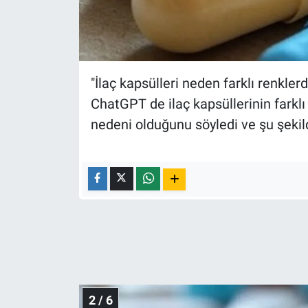
Nedir
Popüler
Programlar
"İlaç kapsülleri neden farklı renkle
ChatGPT de ilaç kapsüllerinin farkl
Sağlık
nedeni olduğunu söyledi ve şu şekild
Spor
Teknoloji
Türkiye'nin Geleceği
Türkiye'nin Gündemi
Yerel Gündem
2 / 6