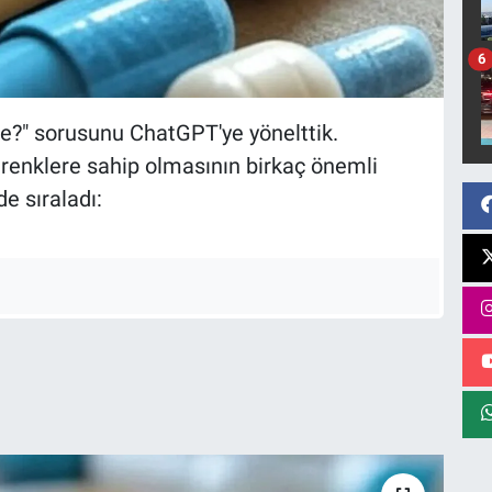
6
rde?" sorusunu ChatGPT'ye yönelttik.
ı renklere sahip olmasının birkaç önemli
e sıraladı: