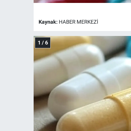
Gündem Özel
Kaynak:
HABER MERKEZİ
Günün görüntüsü
1 / 6
Haber
İlan
Kimdir
Koronavirüs
Kültür Sanat
Ne demişti