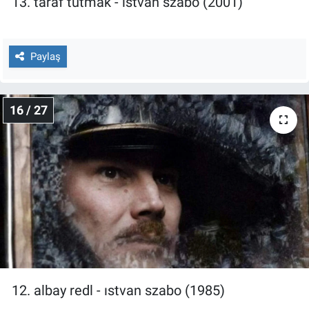
13. taraf tutmak - ıstvan szabo (2001)
Paylaş
16 / 27
12. albay redl - ıstvan szabo (1985)