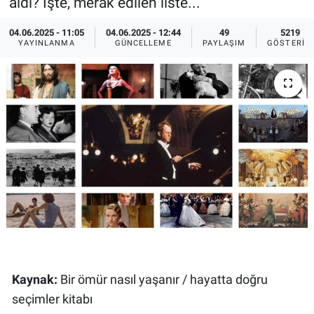
aldı? İşte, merak edilen liste...
Ege'den Esintiler
İletişim
04.06.2025 - 11:05
04.06.2025 - 12:44
49
5219
YAYINLANMA
GÜNCELLEME
PAYLAŞIM
GÖSTERIM
Eğitim
Eğlence
Ekonomi
Forum
Gerçeğin İzinde
Gün Başlıyor
Gün Bitiyor
Kaynak:
Bir ömür nasıl yaşanır / hayatta doğru
seçimler kitabı
Gün Ortası