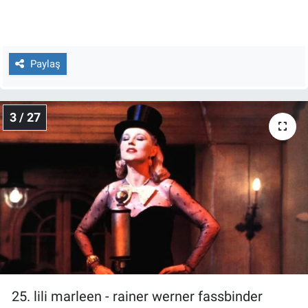
Yerel Yaşam
Canlı Yayın
Paylaş
3 / 27
25. lili marleen - rainer werner fassbinder