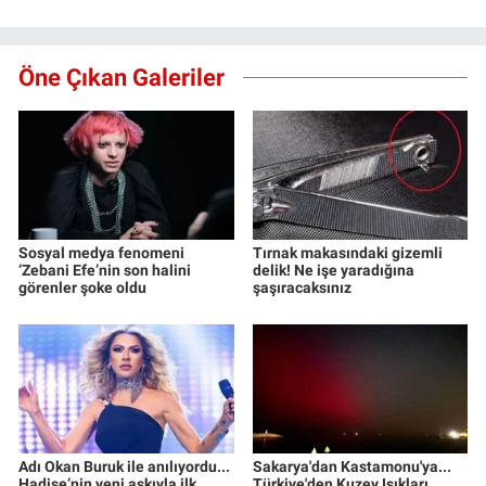
Öne Çıkan Galeriler
Sosyal medya fenomeni
Tırnak makasındaki gizemli
‘Zebani Efe’nin son halini
delik! Ne işe yaradığına
görenler şoke oldu
şaşıracaksınız
Adı Okan Buruk ile anılıyordu...
Sakarya'dan Kastamonu'ya...
Hadise’nin yeni aşkıyla ilk
Türkiye'den Kuzey Işıkları