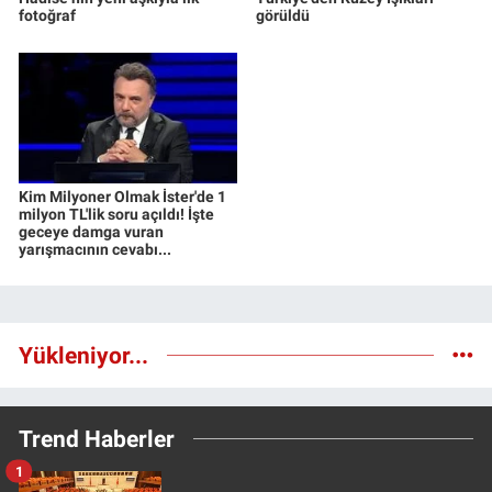
fotoğraf
görüldü
Kim Milyoner Olmak İster'de 1
milyon TL'lik soru açıldı! İşte
geceye damga vuran
yarışmacının cevabı...
Yükleniyor...
Trend Haberler
1