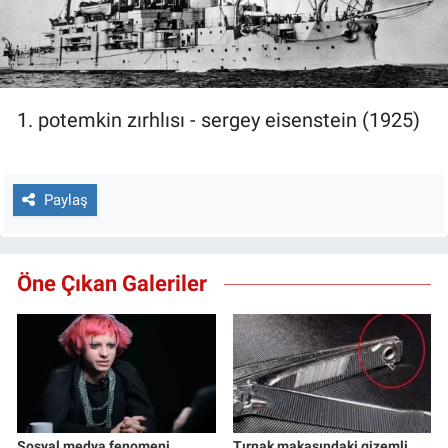
1. potemkin zırhlısı - sergey eisenstein (1925)
Paylaş
Öne Çıkan Galeriler
Sosyal medya fenomeni
Tırnak makasındaki gizemli