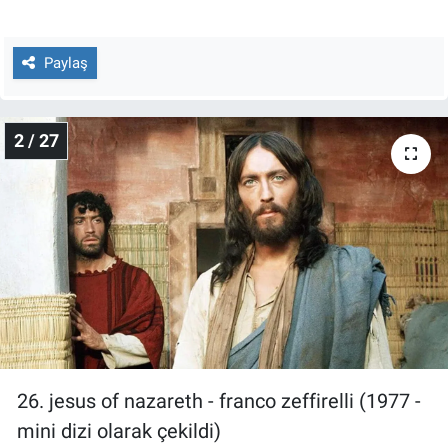
Nedir
Popüler
Paylaş
Programlar
2 / 27
Sağlık
Spor
Teknoloji
Türkiye'nin Geleceği
Türkiye'nin Gündemi
26. jesus of nazareth - franco zeffirelli (1977 -
Yerel Gündem
mini dizi olarak çekildi)