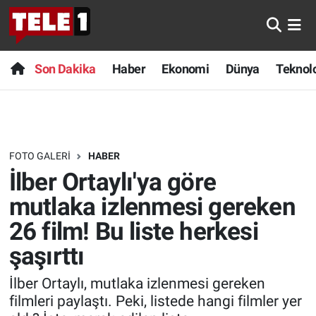
Anında Manşet
Son Dakika
Nöbetçi Eczaneler
Son Dakika
Haber
Ekonomi
Dünya
Teknolo
Başka Sohbetler
Haber
Hava Durumu
Belgesel
Ekonomi
Namaz Vakitleri
FOTO GALERI
HABER
Bilim turu
Dünya
Trafik Durumu
İlber Ortaylı'ya göre
Bilim ve Teknoloji Evreni
Teknoloji
Süper Lig Puan Durumu ve Fikstür
mutlaka izlenmesi gereken
26 film! Bu liste herkesi
Doğa Konuşuyor
Sağlık
Tüm Manşetler
şaşırttı
Dünya
Spor
Son Dakika Haberleri
İlber Ortaylı, mutlaka izlenmesi gereken
filmleri paylaştı. Peki, listede hangi filmler yer
Ege Saati
Yayın Akışı
Haber Arşivi