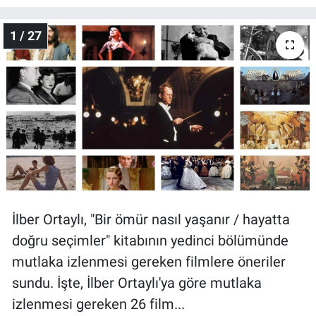
Gündem Özel
1 / 27
Günün görüntüsü
Haber
İlan
Kimdir
Koronavirüs
İlber Ortaylı, "Bir ömür nasıl yaşanır / hayatta
doğru seçimler" kitabının yedinci bölümünde
Kültür Sanat
mutlaka izlenmesi gereken filmlere öneriler
sundu. İşte, İlber Ortaylı'ya göre mutlaka
Ne demişti
izlenmesi gereken 26 film...