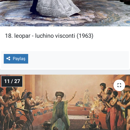
18. leopar - luchino visconti (1963)
Paylaş
11 / 27