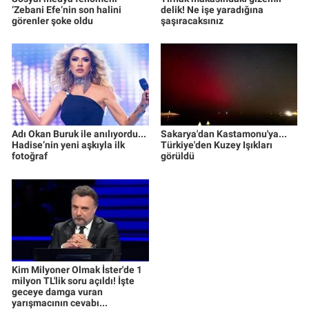
‘Zebani Efe’nin son halini
delik! Ne işe yaradığına
görenler şoke oldu
şaşıracaksınız
Adı Okan Buruk ile anılıyordu...
Sakarya'dan Kastamonu'ya...
Hadise’nin yeni aşkıyla ilk
Türkiye'den Kuzey Işıkları
fotoğraf
görüldü
Kim Milyoner Olmak İster'de 1
milyon TL'lik soru açıldı! İşte
geceye damga vuran
yarışmacının cevabı...