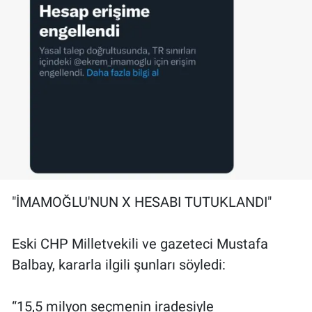
Yerel Yaşam
Canlı Yayın
"İMAMOĞLU'NUN X HESABI TUTUKLANDI"
Eski CHP Milletvekili ve gazeteci Mustafa
Balbay, kararla ilgili şunları söyledi:
“15,5 milyon seçmenin iradesiyle