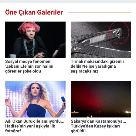
Öne Çıkan Galeriler
Sosyal medya fenomeni
Tırnak makasındaki gizemli
‘Zebani Efe’nin son halini
delik! Ne işe yaradığına
görenler şoke oldu
şaşıracaksınız
Adı Okan Buruk ile anılıyordu...
Sakarya'dan Kastamonu'ya...
Hadise’nin yeni aşkıyla ilk
Türkiye'den Kuzey Işıkları
fotoğraf
görüldü