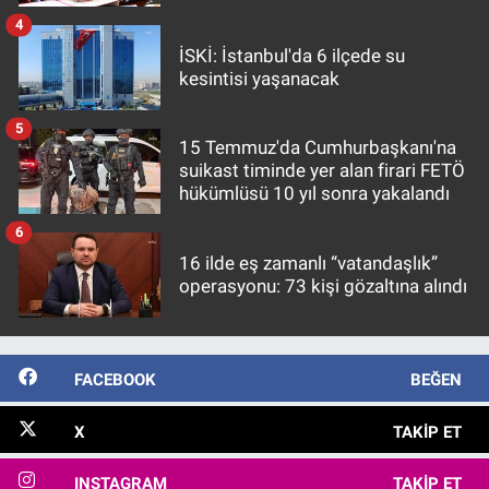
4
İSKİ: İstanbul'da 6 ilçede su
kesintisi yaşanacak
5
15 Temmuz'da Cumhurbaşkanı'na
suikast timinde yer alan firari FETÖ
hükümlüsü 10 yıl sonra yakalandı
6
16 ilde eş zamanlı “vatandaşlık”
operasyonu: 73 kişi gözaltına alındı
FACEBOOK
BEĞEN
X
TAKIP ET
INSTAGRAM
TAKIP ET