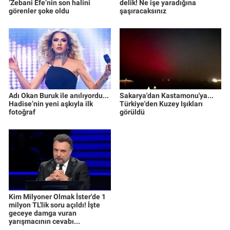
‘Zebani Efe’nin son halini
delik! Ne işe yaradığına
görenler şoke oldu
şaşıracaksınız
Adı Okan Buruk ile anılıyordu...
Sakarya'dan Kastamonu'ya...
Hadise’nin yeni aşkıyla ilk
Türkiye'den Kuzey Işıkları
fotoğraf
görüldü
Kim Milyoner Olmak İster'de 1
milyon TL'lik soru açıldı! İşte
geceye damga vuran
yarışmacının cevabı...