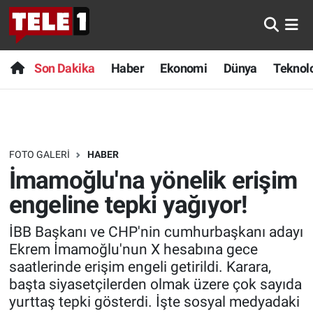
Anında Manşet
Son Dakika
Nöbetçi Eczaneler
Son Dakika
Haber
Ekonomi
Dünya
Teknolo
Başka Sohbetler
Haber
Hava Durumu
Belgesel
Ekonomi
Namaz Vakitleri
FOTO GALERI
HABER
Bilim turu
Dünya
Trafik Durumu
İmamoğlu'na yönelik erişim
Bilim ve Teknoloji Evreni
Teknoloji
Süper Lig Puan Durumu ve Fikstür
engeline tepki yağıyor!
İBB Başkanı ve CHP'nin cumhurbaşkanı adayı
Doğa Konuşuyor
Sağlık
Tüm Manşetler
Ekrem İmamoğlu'nun X hesabına gece
saatlerinde erişim engeli getirildi. Karara,
Dünya
Spor
Son Dakika Haberleri
başta siyasetçilerden olmak üzere çok sayıda
yurttaş tepki gösterdi. İşte sosyal medyadaki
Ege Saati
Yayın Akışı
Haber Arşivi