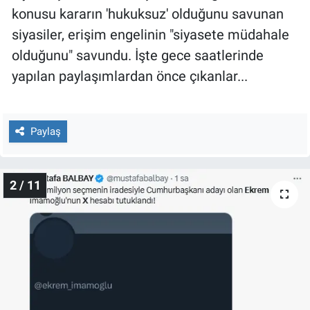
Nedir
konusu kararın 'hukuksuz' olduğunu savunan
siyasiler, erişim engelinin "siyasete müdahale
Popüler
olduğunu" savundu. İşte gece saatlerinde
yapılan paylaşımlardan önce çıkanlar...
Programlar
Sağlık
Paylaş
Spor
Teknoloji
2 / 11
Türkiye'nin Geleceği
Türkiye'nin Gündemi
Yerel Gündem