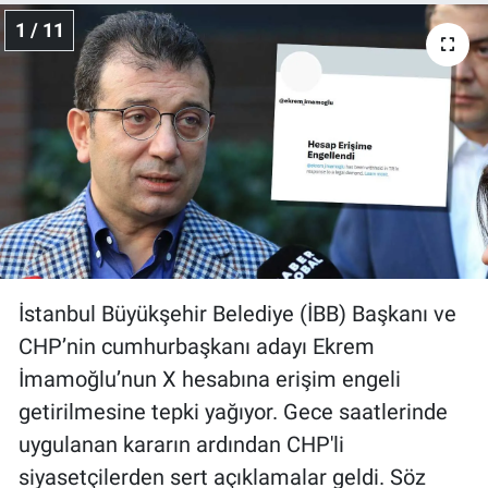
1 / 11
Gündem Özel
Günün görüntüsü
Haber
İlan
Kimdir
İstanbul Büyükşehir Belediye (İBB) Başkanı ve
Koronavirüs
CHP’nin cumhurbaşkanı adayı Ekrem
İmamoğlu’nun X hesabına erişim engeli
Kültür Sanat
getirilmesine tepki yağıyor. Gece saatlerinde
Ne demişti
uygulanan kararın ardından CHP'li
siyasetçilerden sert açıklamalar geldi. Söz