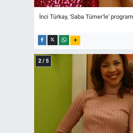
Nedir
İnci Türkay, 'Saba Tümer'le' progra
Popüler
Programlar
Sağlık
2 / 5
Spor
Teknoloji
Türkiye'nin Geleceği
Türkiye'nin Gündemi
Yerel Gündem