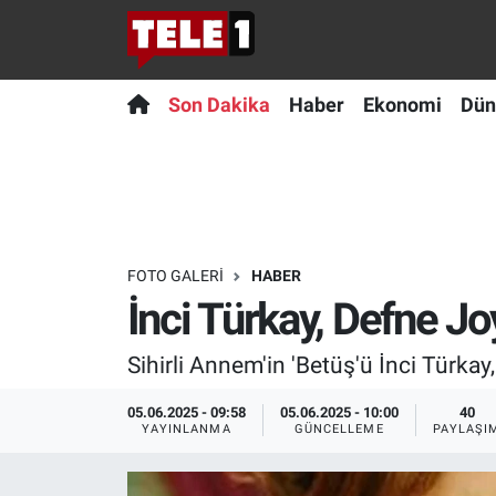
Anında Manşet
Son Dakika
Nöbetçi Eczaneler
Son Dakika
Haber
Ekonomi
Dün
Başka Sohbetler
Haber
Hava Durumu
Belgesel
Ekonomi
Namaz Vakitleri
Bilim turu
Dünya
Trafik Durumu
FOTO GALERI
HABER
İnci Türkay, Defne Jo
Bilim ve Teknoloji Evreni
Teknoloji
Süper Lig Puan Durumu ve Fikstür
Sihirli Annem'in 'Betüş'ü İnci Türka
Doğa Konuşuyor
Sağlık
Tüm Manşetler
05.06.2025 - 09:58
05.06.2025 - 10:00
40
Dünya
Spor
Son Dakika Haberleri
YAYINLANMA
GÜNCELLEME
PAYLAŞI
Ege Saati
Yayın Akışı
Haber Arşivi