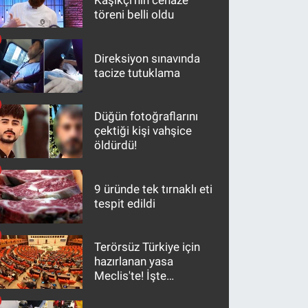
Kaşıkçı'nın cenaze
töreni belli oldu
Direksiyon sınavında
tacize tutuklama
Düğün fotoğraflarını
çektiği kişi vahşice
öldürdü!
9 üründe tek tırnaklı eti
tespit edildi
Terörsüz Türkiye için
hazırlanan yasa
Meclis'te! İşte
maddeler