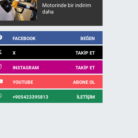
Motorinde bir indirim
daha
FACEBOOK
BEĞEN
X
TAKIP ET
INSTAGRAM
TAKIP ET
YOUTUBE
ABONE OL
+905423395813
İLETIŞIM