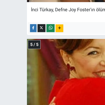
İnci Türkay, Defne Joy Foster'ın ölü
5 / 5