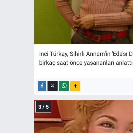
Yerel Yaşam
Canlı Yayın
İnci Türkay, Sihirli Annem'in 'Eda's
birkaç saat önce yaşananları anlattı
3 / 5