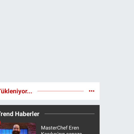
ükleniyor...
Trend Haberler
MasterChef Eren