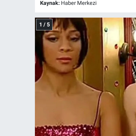
Kaynak:
Haber Merkezi
Gündem Özel
1 / 5
Günün görüntüsü
Haber
İlan
Kimdir
Koronavirüs
Kültür Sanat
Ne demişti