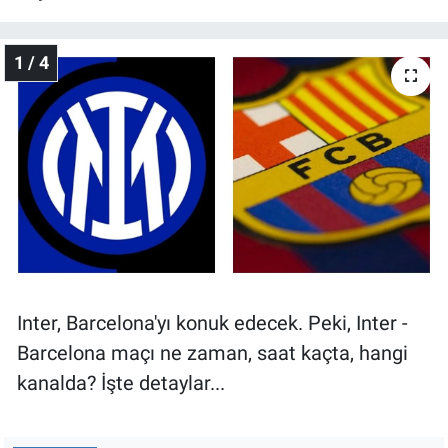
Gündem Özel
1 / 4
Günün görüntüsü
Haber
İlan
Kimdir
Koronavirüs
Inter, Barcelona'yı konuk edecek. Peki, Inter -
Barcelona maçı ne zaman, saat kaçta, hangi
Kültür Sanat
kanalda? İşte detaylar...
Ne demişti