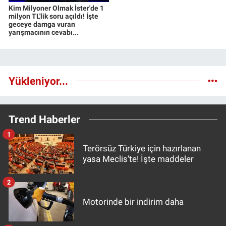
Kim Milyoner Olmak İster'de 1
milyon TL'lik soru açıldı! İşte
geceye damga vuran
yarışmacının cevabı...
Yükleniyor...
Trend Haberler
1
Terörsüz Türkiye için hazırlanan
yasa Meclis'te! İşte maddeler
2
Motorinde bir indirim daha