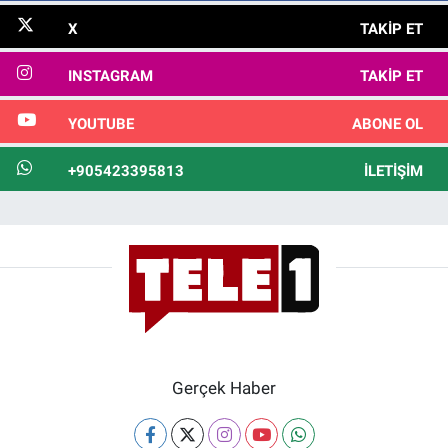
X
TAKIP ET
INSTAGRAM
TAKIP ET
YOUTUBE
ABONE OL
+905423395813
İLETIŞIM
Gerçek Haber