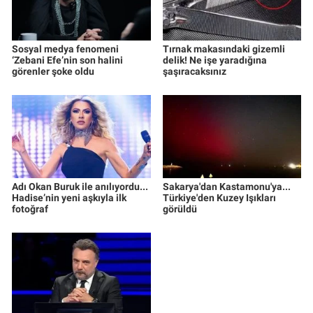
Sosyal medya fenomeni
Tırnak makasındaki gizemli
‘Zebani Efe’nin son halini
delik! Ne işe yaradığına
görenler şoke oldu
şaşıracaksınız
Adı Okan Buruk ile anılıyordu...
Sakarya'dan Kastamonu'ya...
Hadise’nin yeni aşkıyla ilk
Türkiye'den Kuzey Işıkları
fotoğraf
görüldü