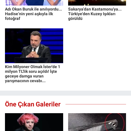
Adı Okan Buruk ile anılıyordu...
Sakarya'dan Kastamonu'ya...
Hadise’nin yeni aşkıyla ilk
Türkiye'den Kuzey Işıkları
fotoğraf
görüldü
Kim Milyoner Olmak İster'de 1
milyon TL'lik soru açıldı! İşte
geceye damga vuran
yarışmacının cevabı...
Öne Çıkan Galeriler