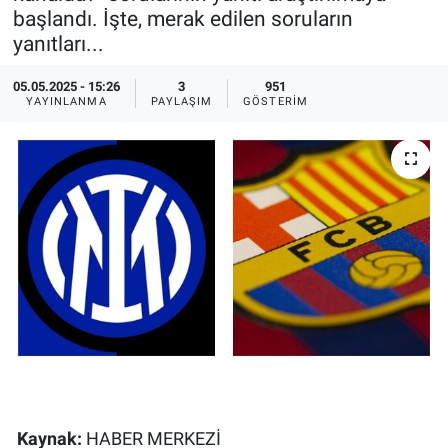
başlandı. İşte, merak edilen soruların
Ege'den Esintiler
İletişim
yanıtları...
Eğitim
05.05.2025 - 15:26
3
951
YAYINLANMA
PAYLAŞIM
GÖSTERIM
Eğlence
Ekonomi
Forum
Gerçeğin İzinde
Gün Başlıyor
Gün Bitiyor
Kaynak:
HABER MERKEZİ
Gün Ortası