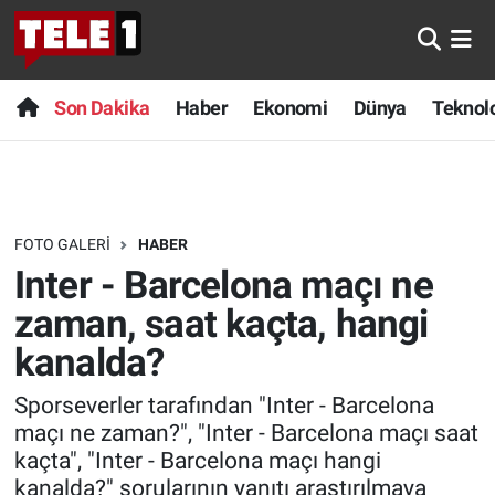
Anında Manşet
Son Dakika
Nöbetçi Eczaneler
Son Dakika
Haber
Ekonomi
Dünya
Teknolo
Başka Sohbetler
Haber
Hava Durumu
Belgesel
Ekonomi
Namaz Vakitleri
FOTO GALERI
HABER
Bilim turu
Dünya
Trafik Durumu
Inter - Barcelona maçı ne
Bilim ve Teknoloji Evreni
Teknoloji
Süper Lig Puan Durumu ve Fikstür
zaman, saat kaçta, hangi
kanalda?
Doğa Konuşuyor
Sağlık
Tüm Manşetler
Sporseverler tarafından "Inter - Barcelona
Dünya
Spor
Son Dakika Haberleri
maçı ne zaman?", "Inter - Barcelona maçı saat
kaçta", "Inter - Barcelona maçı hangi
Ege Saati
Yayın Akışı
Haber Arşivi
kanalda?" sorularının yanıtı araştırılmaya