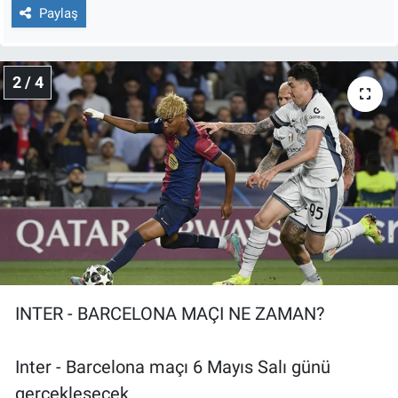
Nedir
Paylaş
Popüler
2 / 4
Programlar
Sağlık
Spor
Teknoloji
Türkiye'nin Geleceği
INTER - BARCELONA MAÇI NE ZAMAN?
Türkiye'nin Gündemi
Inter - Barcelona maçı 6 Mayıs Salı günü
Yerel Gündem
gerçekleşecek.