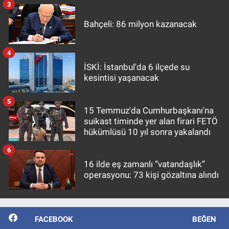
3
Bahçeli: 86 milyon kazanacak
4
İSKİ: İstanbul'da 6 ilçede su
kesintisi yaşanacak
5
15 Temmuz'da Cumhurbaşkanı'na
suikast timinde yer alan firari FETÖ
hükümlüsü 10 yıl sonra yakalandı
6
16 ilde eş zamanlı “vatandaşlık”
operasyonu: 73 kişi gözaltına alındı
FACEBOOK
BEĞEN