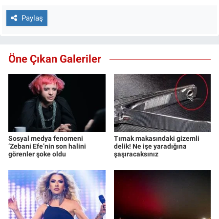
Paylaş
Öne Çıkan Galeriler
Sosyal medya fenomeni
Tırnak makasındaki gizemli
‘Zebani Efe’nin son halini
delik! Ne işe yaradığına
görenler şoke oldu
şaşıracaksınız