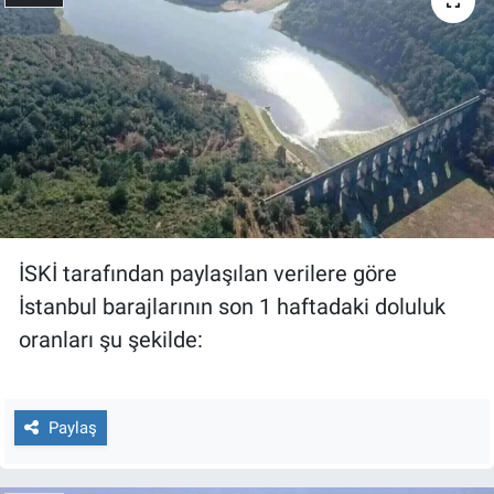
Gündem Özel
Günün görüntüsü
Haber
İlan
İSKİ tarafından paylaşılan verilere göre
Kimdir
İstanbul barajlarının son 1 haftadaki doluluk
Koronavirüs
oranları şu şekilde:
Kültür Sanat
Paylaş
Ne demişti