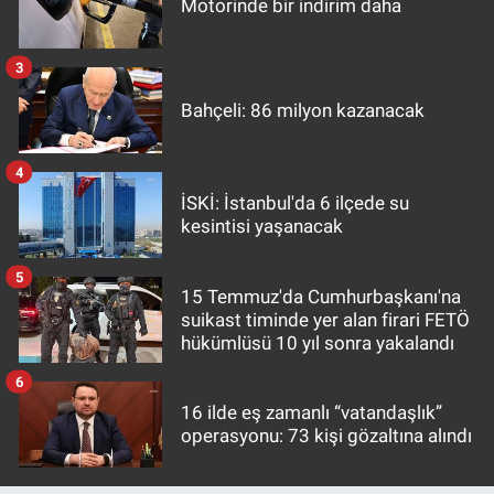
Motorinde bir indirim daha
3
Bahçeli: 86 milyon kazanacak
4
İSKİ: İstanbul'da 6 ilçede su
kesintisi yaşanacak
5
15 Temmuz'da Cumhurbaşkanı'na
suikast timinde yer alan firari FETÖ
hükümlüsü 10 yıl sonra yakalandı
6
16 ilde eş zamanlı “vatandaşlık”
operasyonu: 73 kişi gözaltına alındı