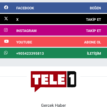
FACEBOOK
BEĞEN
X
TAKIP ET
INSTAGRAM
TAKIP ET
YOUTUBE
ABONE OL
+905423395813
İLETIŞIM
Gerçek Haber