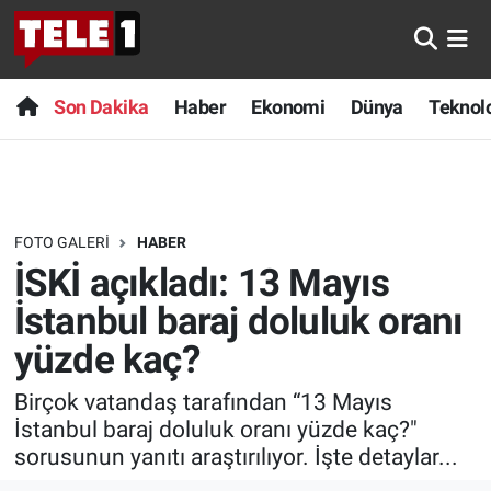
Anında Manşet
Son Dakika
Nöbetçi Eczaneler
Son Dakika
Haber
Ekonomi
Dünya
Teknolo
Başka Sohbetler
Haber
Hava Durumu
Belgesel
Ekonomi
Namaz Vakitleri
FOTO GALERI
HABER
Bilim turu
Dünya
Trafik Durumu
İSKİ açıkladı: 13 Mayıs
Bilim ve Teknoloji Evreni
Teknoloji
Süper Lig Puan Durumu ve Fikstür
İstanbul baraj doluluk oranı
yüzde kaç?
Doğa Konuşuyor
Sağlık
Tüm Manşetler
Birçok vatandaş tarafından “13 Mayıs
Dünya
Spor
Son Dakika Haberleri
İstanbul baraj doluluk oranı yüzde kaç?"
sorusunun yanıtı araştırılıyor. İşte detaylar...
Ege Saati
Yayın Akışı
Haber Arşivi