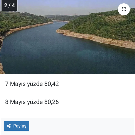
Nedir
2 / 4
Popüler
Programlar
Sağlık
Spor
Teknoloji
7 Mayıs yüzde 80,42
Türkiye'nin Geleceği
8 Mayıs yüzde 80,26
Türkiye'nin Gündemi
Yerel Gündem
Paylaş