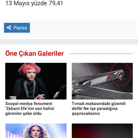
13 Mayıs yüzde 79,41
Paylaş
Öne Çıkan Galeriler
Sosyal medya fenomeni
Tırnak makasındaki gizemli
‘Zebani Efe’nin son halini
delik! Ne işe yaradığına
görenler şoke oldu
şaşıracaksınız