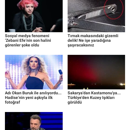
Sosyal medya fenomeni
Tırnak makasındaki gizemli
‘Zebani Efe’nin son halini
delik! Ne işe yaradığına
görenler şoke oldu
şaşıracaksınız
Adı Okan Buruk ile anılıyordu...
Sakarya'dan Kastamonu'ya...
Hadise’nin yeni aşkıyla ilk
Türkiye'den Kuzey Işıkları
fotoğraf
görüldü