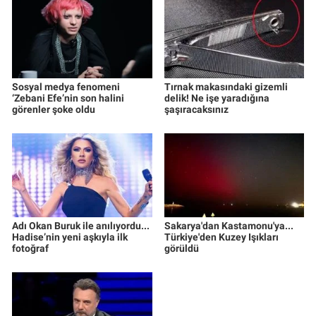
Sosyal medya fenomeni
Tırnak makasındaki gizemli
‘Zebani Efe’nin son halini
delik! Ne işe yaradığına
görenler şoke oldu
şaşıracaksınız
Adı Okan Buruk ile anılıyordu...
Sakarya'dan Kastamonu'ya...
Hadise’nin yeni aşkıyla ilk
Türkiye'den Kuzey Işıkları
fotoğraf
görüldü