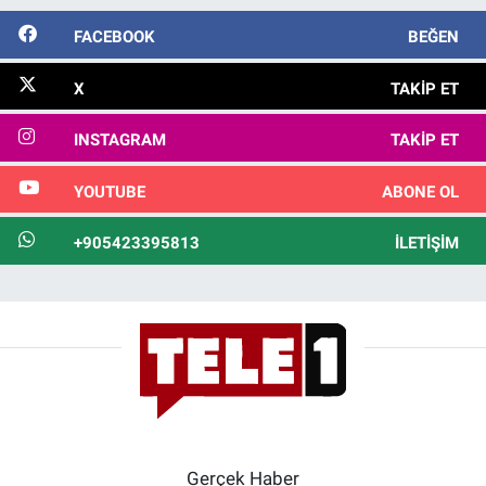
FACEBOOK
BEĞEN
X
TAKIP ET
INSTAGRAM
TAKIP ET
YOUTUBE
ABONE OL
+905423395813
İLETIŞIM
Gerçek Haber