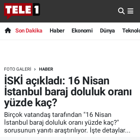
Anında Manşet
Son Dakika
Nöbetçi Eczaneler
Son Dakika
Haber
Ekonomi
Dünya
Teknolo
Başka Sohbetler
Haber
Hava Durumu
Belgesel
Ekonomi
Namaz Vakitleri
FOTO GALERI
HABER
Bilim turu
Dünya
Trafik Durumu
İSKİ açıkladı: 16 Nisan
Bilim ve Teknoloji Evreni
Teknoloji
Süper Lig Puan Durumu ve Fikstür
İstanbul baraj doluluk oranı
yüzde kaç?
Doğa Konuşuyor
Sağlık
Tüm Manşetler
Birçok vatandaş tarafından "16 Nisan
Dünya
Spor
Son Dakika Haberleri
İstanbul baraj doluluk oranı yüzde kaç?"
sorusunun yanıtı araştırılıyor. İşte detaylar...
Ege Saati
Yayın Akışı
Haber Arşivi