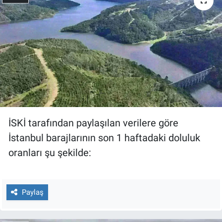
Gündem Özel
Günün görüntüsü
Haber
İlan
İSKİ tarafından paylaşılan verilere göre
Kimdir
İstanbul barajlarının son 1 haftadaki doluluk
Koronavirüs
oranları şu şekilde:
Kültür Sanat
Paylaş
Ne demişti