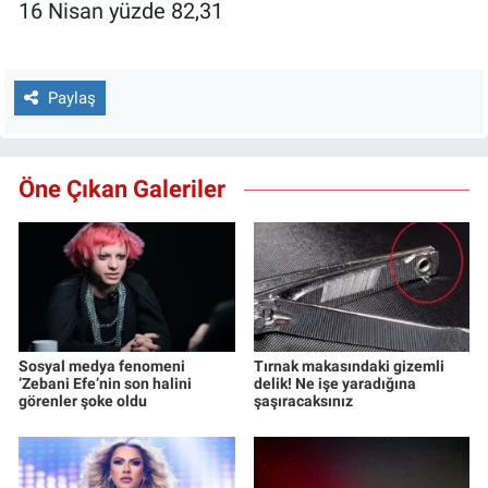
16 Nisan yüzde 82,31
Paylaş
Öne Çıkan Galeriler
Sosyal medya fenomeni
Tırnak makasındaki gizemli
‘Zebani Efe’nin son halini
delik! Ne işe yaradığına
görenler şoke oldu
şaşıracaksınız