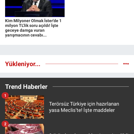
Kim Milyoner Olmak İster'de 1
milyon TL'lik soru açıldı! İşte
geceye damga vuran
yarışmacının cevabı...
Yükleniyor...
Trend Haberler
1
Terörsüz Türkiye için hazırlanan
yasa Meclis'te! İşte maddeler
2