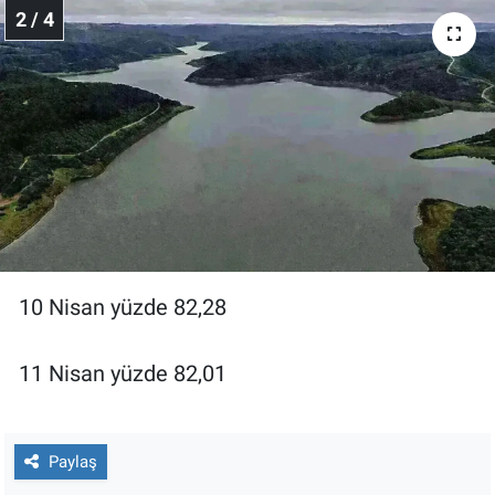
Nedir
2 / 4
Popüler
Programlar
Sağlık
Spor
Teknoloji
10 Nisan yüzde 82,28
Türkiye'nin Geleceği
11 Nisan yüzde 82,01
Türkiye'nin Gündemi
Yerel Gündem
Paylaş