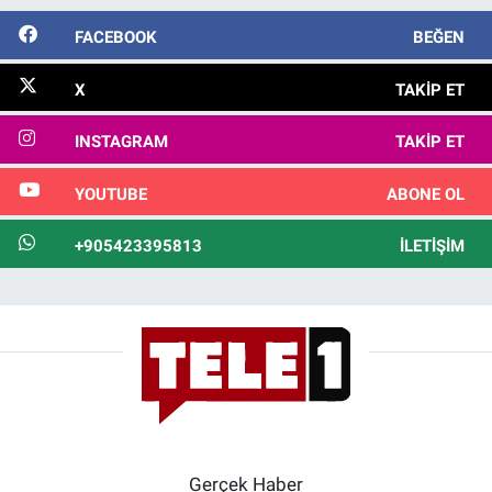
FACEBOOK
BEĞEN
X
TAKIP ET
INSTAGRAM
TAKIP ET
YOUTUBE
ABONE OL
+905423395813
İLETIŞIM
Gerçek Haber