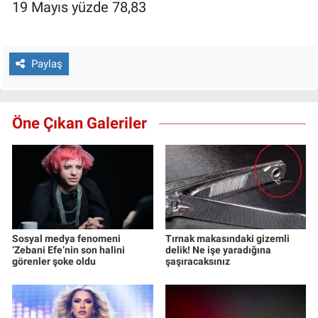
19 Mayıs yüzde 78,83
Paylaş
Öne Çıkan Galeriler
Sosyal medya fenomeni
Tırnak makasındaki gizemli
‘Zebani Efe’nin son halini
delik! Ne işe yaradığına
görenler şoke oldu
şaşıracaksınız