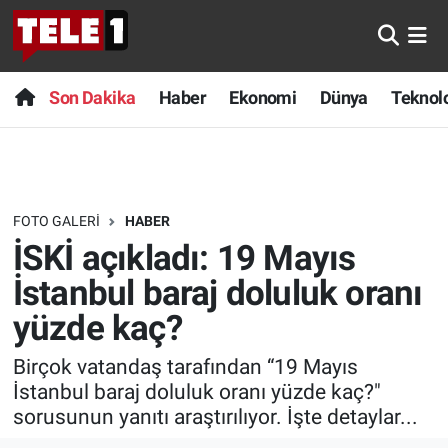
Anında Manşet
Son Dakika
Nöbetçi Eczaneler
Son Dakika
Haber
Ekonomi
Dünya
Teknolo
Başka Sohbetler
Haber
Hava Durumu
Belgesel
Ekonomi
Namaz Vakitleri
FOTO GALERI
HABER
Bilim turu
Dünya
Trafik Durumu
İSKİ açıkladı: 19 Mayıs
Bilim ve Teknoloji Evreni
Teknoloji
Süper Lig Puan Durumu ve Fikstür
İstanbul baraj doluluk oranı
yüzde kaç?
Doğa Konuşuyor
Sağlık
Tüm Manşetler
Birçok vatandaş tarafından “19 Mayıs
Dünya
Spor
Son Dakika Haberleri
İstanbul baraj doluluk oranı yüzde kaç?"
sorusunun yanıtı araştırılıyor. İşte detaylar...
Ege Saati
Yayın Akışı
Haber Arşivi