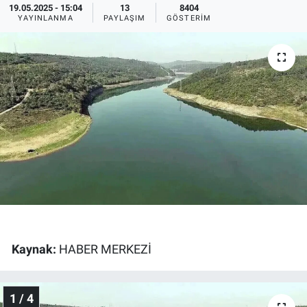
19.05.2025 - 15:04
13
8404
YAYINLANMA
PAYLAŞIM
GÖSTERIM
Ege'den Esintiler
İletişim
Eğitim
Eğlence
Ekonomi
Forum
Gerçeğin İzinde
Gün Başlıyor
Kaynak:
HABER MERKEZİ
Gün Bitiyor
1 / 4
Gün Ortası