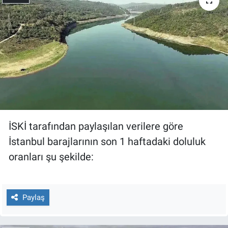
Gündem Özel
Günün görüntüsü
Haber
İlan
İSKİ tarafından paylaşılan verilere göre
Kimdir
İstanbul barajlarının son 1 haftadaki doluluk
Koronavirüs
oranları şu şekilde:
Kültür Sanat
Paylaş
Ne demişti