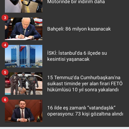
Motorinde bir indirim daha
3
Bahçeli: 86 milyon kazanacak
4
İSKİ: İstanbul'da 6 ilçede su
kesintisi yaşanacak
5
15 Temmuz'da Cumhurbaşkanı'na
suikast timinde yer alan firari FETÖ
hükümlüsü 10 yıl sonra yakalandı
6
16 ilde eş zamanlı “vatandaşlık”
operasyonu: 73 kişi gözaltına alındı