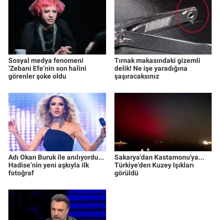
Sosyal medya fenomeni
Tırnak makasındaki gizemli
‘Zebani Efe’nin son halini
delik! Ne işe yaradığına
görenler şoke oldu
şaşıracaksınız
Adı Okan Buruk ile anılıyordu...
Sakarya'dan Kastamonu'ya...
Hadise’nin yeni aşkıyla ilk
Türkiye'den Kuzey Işıkları
fotoğraf
görüldü