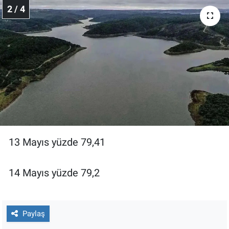
Nedir
2 / 4
Popüler
Programlar
Sağlık
Spor
Teknoloji
13 Mayıs yüzde 79,41
Türkiye'nin Geleceği
14 Mayıs yüzde 79,2
Türkiye'nin Gündemi
Yerel Gündem
Paylaş