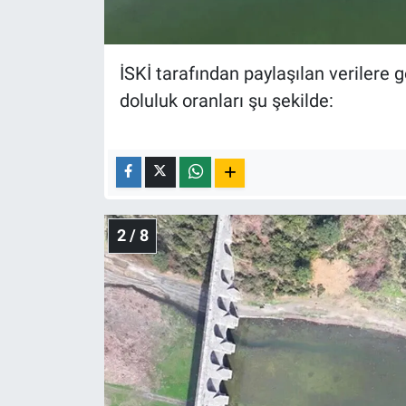
Nedir
Popüler
İSKİ tarafından paylaşılan verilere g
Programlar
doluluk oranları şu şekilde:
Sağlık
Spor
2 / 8
Teknoloji
Türkiye'nin Geleceği
Türkiye'nin Gündemi
Yerel Gündem