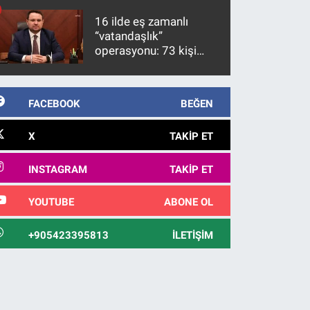
10 yıl sonra yakalandı
16 ilde eş zamanlı
“vatandaşlık”
operasyonu: 73 kişi
gözaltına alındı
FACEBOOK
BEĞEN
X
TAKIP ET
INSTAGRAM
TAKIP ET
YOUTUBE
ABONE OL
+905423395813
İLETIŞIM