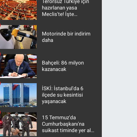
Terörsüz Türkiye için
hazırlanan yasa
Meclis'te! İşte
maddeler
Motorinde bir indirim
daha
Bahçeli: 86 milyon
kazanacak
İSKİ: İstanbul'da 6
ilçede su kesintisi
yaşanacak
15 Temmuz'da
Cumhurbaşkanı'na
suikast timinde yer alan
firari FETÖ hükümlüsü