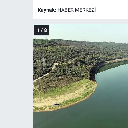
Kaynak:
HABER MERKEZİ
Gündem Özel
Günün görüntüsü
1 / 8
Haber
İlan
Kimdir
Koronavirüs
Kültür Sanat
Ne demişti