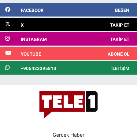
FACEBOOK
BEĞEN
X
TAKIP ET
INSTAGRAM
TAKIP ET
YOUTUBE
ABONE OL
+905423395813
İLETIŞIM
Gerçek Haber