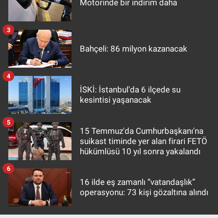
Motorinde bir indirim daha
3
Bahçeli: 86 milyon kazanacak
4
İSKİ: İstanbul'da 6 ilçede su
kesintisi yaşanacak
5
15 Temmuz'da Cumhurbaşkanı'na
suikast timinde yer alan firari FETÖ
hükümlüsü 10 yıl sonra yakalandı
6
16 ilde eş zamanlı “vatandaşlık”
operasyonu: 73 kişi gözaltına alındı