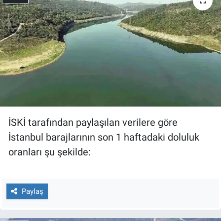
Gündem Özel
Günün görüntüsü
Haber
İlan
İSKİ tarafından paylaşılan verilere göre
Kimdir
İstanbul barajlarının son 1 haftadaki doluluk
Koronavirüs
oranları şu şekilde:
Kültür Sanat
Paylaş
Ne demişti