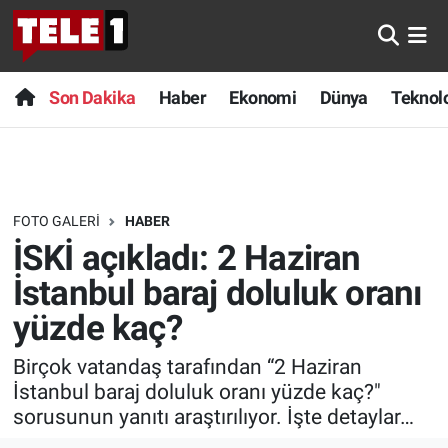
Anında Manşet
Son Dakika
Nöbetçi Eczaneler
Son Dakika
Haber
Ekonomi
Dünya
Teknolo
Başka Sohbetler
Haber
Hava Durumu
Belgesel
Ekonomi
Namaz Vakitleri
FOTO GALERI
HABER
Bilim turu
Dünya
Trafik Durumu
İSKİ açıkladı: 2 Haziran
Bilim ve Teknoloji Evreni
Teknoloji
Süper Lig Puan Durumu ve Fikstür
İstanbul baraj doluluk oranı
yüzde kaç?
Doğa Konuşuyor
Sağlık
Tüm Manşetler
Birçok vatandaş tarafından “2 Haziran
Dünya
Spor
Son Dakika Haberleri
İstanbul baraj doluluk oranı yüzde kaç?"
sorusunun yanıtı araştırılıyor. İşte detaylar…
Ege Saati
Yayın Akışı
Haber Arşivi