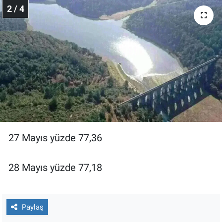
Nedir
2 / 4
Popüler
Programlar
Sağlık
Spor
Teknoloji
27 Mayıs yüzde 77,36
Türkiye'nin Geleceği
28 Mayıs yüzde 77,18
Türkiye'nin Gündemi
Yerel Gündem
Paylaş