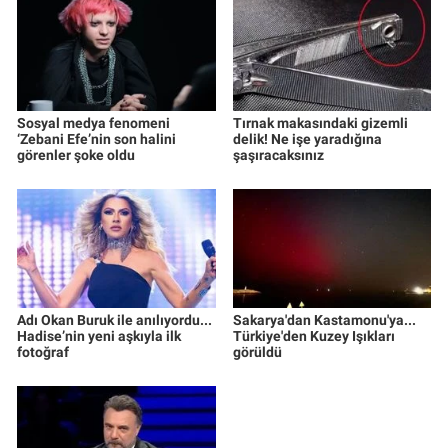
Sosyal medya fenomeni
Tırnak makasındaki gizemli
‘Zebani Efe’nin son halini
delik! Ne işe yaradığına
görenler şoke oldu
şaşıracaksınız
Adı Okan Buruk ile anılıyordu...
Sakarya'dan Kastamonu'ya...
Hadise’nin yeni aşkıyla ilk
Türkiye'den Kuzey Işıkları
fotoğraf
görüldü