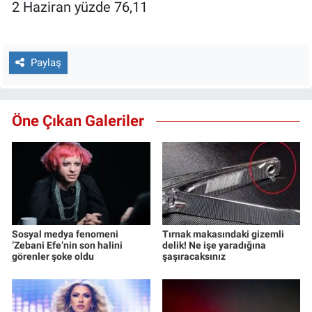
2 Haziran yüzde 76,11
Paylaş
Öne Çıkan Galeriler
Sosyal medya fenomeni
Tırnak makasındaki gizemli
‘Zebani Efe’nin son halini
delik! Ne işe yaradığına
görenler şoke oldu
şaşıracaksınız