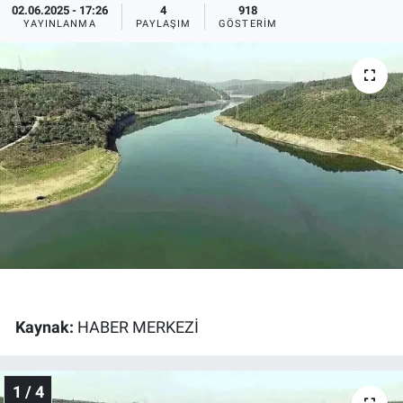
02.06.2025 - 17:26
4
918
YAYINLANMA
PAYLAŞIM
GÖSTERIM
Ege'den Esintiler
İletişim
Eğitim
Eğlence
Ekonomi
Forum
Gerçeğin İzinde
Gün Başlıyor
Kaynak:
HABER MERKEZİ
Gün Bitiyor
1 / 4
Gün Ortası