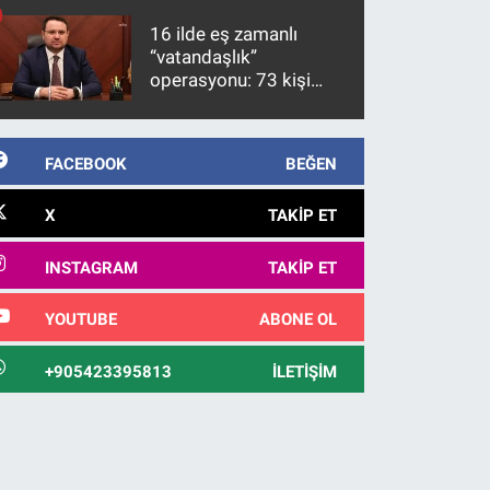
10 yıl sonra yakalandı
16 ilde eş zamanlı
“vatandaşlık”
operasyonu: 73 kişi
gözaltına alındı
FACEBOOK
BEĞEN
X
TAKIP ET
INSTAGRAM
TAKIP ET
YOUTUBE
ABONE OL
+905423395813
İLETIŞIM