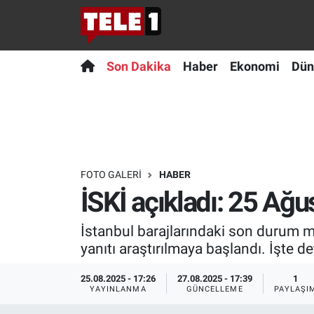
Anında Manşet
Son Dakika
Nöbetçi Eczaneler
Son Dakika
Haber
Ekonomi
Dün
Başka Sohbetler
Haber
Hava Durumu
Belgesel
Ekonomi
Namaz Vakitleri
Bilim turu
Dünya
Trafik Durumu
FOTO GALERI
HABER
İSKİ açıkladı: 25 Ağu
Bilim ve Teknoloji Evreni
Teknoloji
Süper Lig Puan Durumu ve Fikstür
İstanbul barajlarındaki son durum 
Doğa Konuşuyor
Sağlık
Tüm Manşetler
yanıtı araştırılmaya başlandı. İşte d
Dünya
Spor
Son Dakika Haberleri
25.08.2025 - 17:26
27.08.2025 - 17:39
1
YAYINLANMA
GÜNCELLEME
PAYLAŞI
Ege Saati
Yayın Akışı
Haber Arşivi