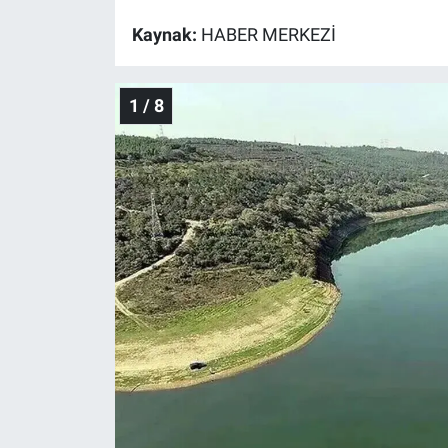
Kaynak:
HABER MERKEZİ
Gündem Özel
Günün görüntüsü
1 / 8
Haber
İlan
Kimdir
Koronavirüs
Kültür Sanat
Ne demişti