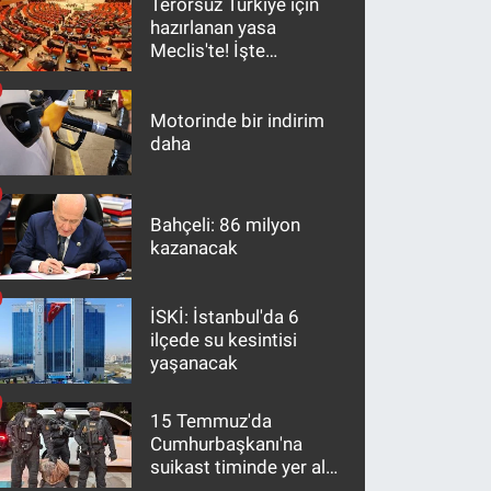
Terörsüz Türkiye için
hazırlanan yasa
Meclis'te! İşte
maddeler
Motorinde bir indirim
daha
Bahçeli: 86 milyon
kazanacak
İSKİ: İstanbul'da 6
ilçede su kesintisi
yaşanacak
15 Temmuz'da
Cumhurbaşkanı'na
suikast timinde yer alan
firari FETÖ hükümlüsü