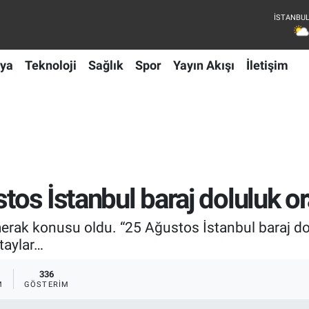
ya
Teknoloji
Sağlık
Spor
Yayın Akışı
İletişim
stos İstanbul baraj doluluk o
merak konusu oldu. “25 Ağustos İstanbul baraj d
etaylar…
336
M
GÖSTERIM