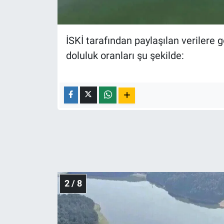
Nedir
Popüler
İSKİ tarafından paylaşılan verilere g
Programlar
doluluk oranları şu şekilde:
Sağlık
Spor
Teknoloji
Türkiye'nin Geleceği
Türkiye'nin Gündemi
2 / 8
Yerel Gündem