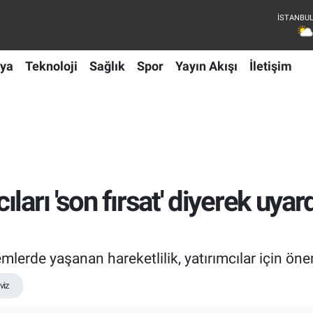
ya
Teknoloji
Sağlık
Spor
Yayın Akışı
İletişim
ları 'son fırsat' diyerek uy
mlerde yaşanan hareketlilik, yatırımcılar için ön
viz