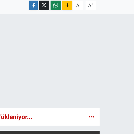
-
+
A
A
ükleniyor...