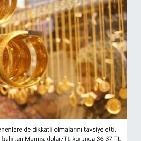
nenlere de dikkatli olmalarını tavsiye etti.
u belirten Memiş, dolar/TL kurunda 36-37 TL