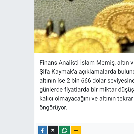
Nedir
Popüler
Programlar
Sağlık
Finans Analisti İslam Memiş, altın v
Spor
Şifa Kaymak'a açıklamalarda bulundu
Teknoloji
altının ise 2 bin 666 dolar seviyesi
günlerde fiyatlarda bir miktar düşüş
Türkiye'nin Geleceği
kalıcı olmayacağını ve altının tekra
öngörüyor.
Türkiye'nin Gündemi
Yerel Gündem