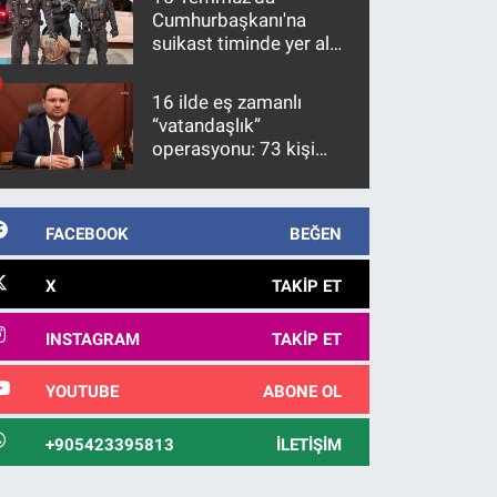
Cumhurbaşkanı'na
suikast timinde yer alan
firari FETÖ hükümlüsü
10 yıl sonra yakalandı
16 ilde eş zamanlı
“vatandaşlık”
operasyonu: 73 kişi
gözaltına alındı
FACEBOOK
BEĞEN
X
TAKIP ET
INSTAGRAM
TAKIP ET
YOUTUBE
ABONE OL
+905423395813
İLETIŞIM