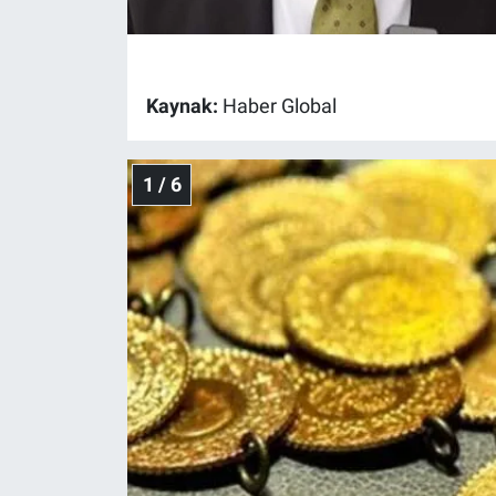
Gündem Özel
Kaynak:
Haber Global
Günün görüntüsü
Haber
1 / 6
İlan
Kimdir
Koronavirüs
Kültür Sanat
Ne demişti