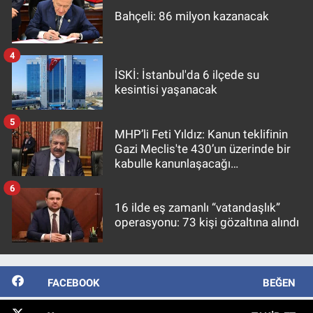
Bahçeli: 86 milyon kazanacak
4
İSKİ: İstanbul'da 6 ilçede su
kesintisi yaşanacak
5
MHP’li Feti Yıldız: Kanun teklifinin
Gazi Meclis'te 430’un üzerinde bir
kabulle kanunlaşacağı
görülmektedir
6
16 ilde eş zamanlı “vatandaşlık”
operasyonu: 73 kişi gözaltına alındı
FACEBOOK
BEĞEN