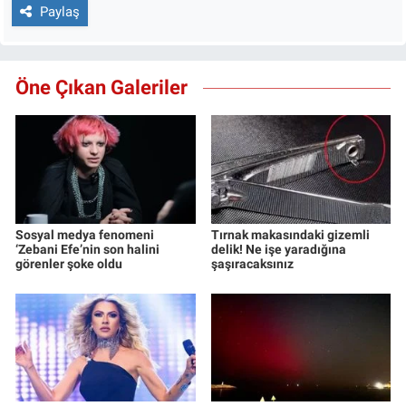
Paylaş
Öne Çıkan Galeriler
Sosyal medya fenomeni
Tırnak makasındaki gizemli
‘Zebani Efe’nin son halini
delik! Ne işe yaradığına
görenler şoke oldu
şaşıracaksınız