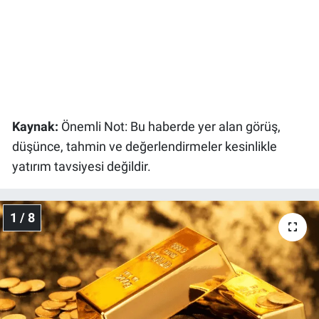
Gündem Özel
Günün görüntüsü
Haber
Kaynak:
Önemli Not: Bu haberde yer alan görüş,
İlan
düşünce, tahmin ve değerlendirmeler kesinlikle
yatırım tavsiyesi değildir.
Kimdir
Koronavirüs
1 / 8
Kültür Sanat
Ne demişti