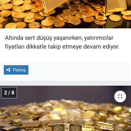
Nedir
Popüler
Programlar
Altında sert düşüş yaşanırken, yatırımcılar
fiyatları dikkatle takip etmeye devam ediyor.
Sağlık
Spor
Paylaş
Teknoloji
Türkiye'nin Geleceği
2 / 8
Türkiye'nin Gündemi
Yerel Gündem