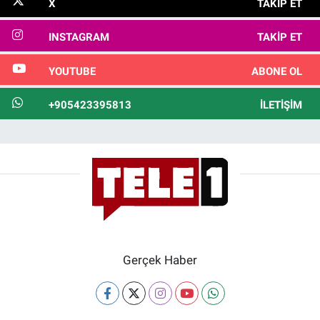
X
TAKIP ET
INSTAGRAM
TAKIP ET
YOUTUBE
ABONE OL
+905423395813
İLETIŞIM
Gerçek Haber