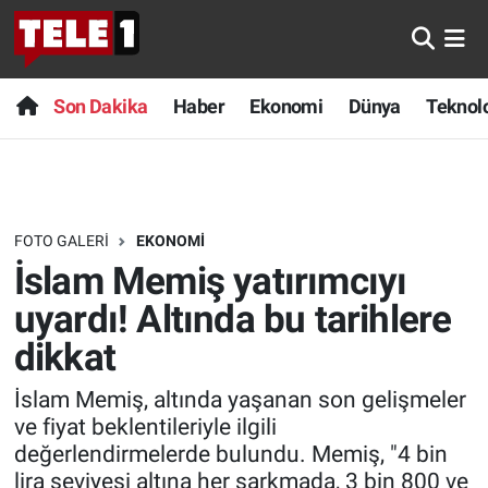
Anında Manşet
Son Dakika
Nöbetçi Eczaneler
Son Dakika
Haber
Ekonomi
Dünya
Teknolo
Başka Sohbetler
Haber
Hava Durumu
Belgesel
Ekonomi
Namaz Vakitleri
FOTO GALERI
EKONOMI
Bilim turu
Dünya
Trafik Durumu
İslam Memiş yatırımcıyı
Bilim ve Teknoloji Evreni
Teknoloji
Süper Lig Puan Durumu ve Fikstür
uyardı! Altında bu tarihlere
dikkat
Doğa Konuşuyor
Sağlık
Tüm Manşetler
İslam Memiş, altında yaşanan son gelişmeler
Dünya
Spor
Son Dakika Haberleri
ve fiyat beklentileriyle ilgili
değerlendirmelerde bulundu. Memiş, "4 bin
Ege Saati
Yayın Akışı
Haber Arşivi
lira seviyesi altına her sarkmada, 3 bin 800 ve