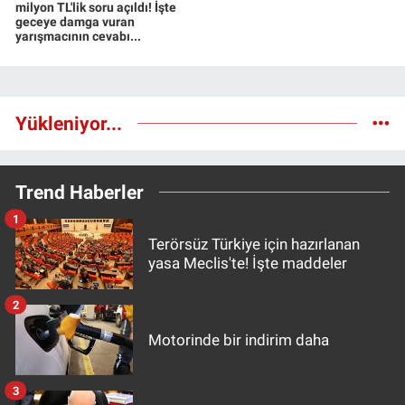
milyon TL'lik soru açıldı! İşte
geceye damga vuran
yarışmacının cevabı...
Yükleniyor...
Trend Haberler
1
Terörsüz Türkiye için hazırlanan
yasa Meclis'te! İşte maddeler
2
Motorinde bir indirim daha
3