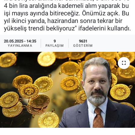
4 bin lira aralığında kademeli alım yaparak bu
Ege'den Esintiler
İletişim
işi mayıs ayında bitireceğiz. Önümüz açık. Bu
yıl ikinci yarıda, hazirandan sonra tekrar bir
Eğitim
yükseliş trendi bekliyoruz" ifadelerini kullandı.
Eğlence
20.05.2025 - 14:35
9
9631
YAYINLANMA
PAYLAŞIM
GÖSTERIM
Ekonomi
Forum
Gerçeğin İzinde
Gün Başlıyor
Gün Bitiyor
Gün Ortası