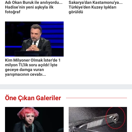
Adı Okan Buruk ile anılıyordu...
Sakarya'dan Kastamonu'ya...
Hadise’nin yeni aşkıyla ilk
Türkiye'den Kuzey Işıkları
fotoğraf
görüldü
Kim Milyoner Olmak İster'de 1
milyon TL'lik soru açıldı! İşte
geceye damga vuran
yarışmacının cevabı...
Öne Çıkan Galeriler