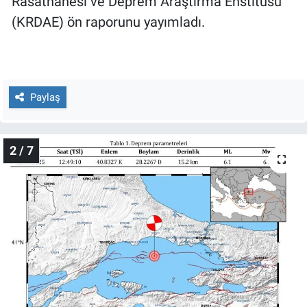
Rasathanesi ve Deprem Araştırma Enstitüsü
Nedir
(KRDAE) ön raporunu yayımladı.
Popüler
Programlar
Paylaş
Sağlık
Spor
2 / 7
Teknoloji
Türkiye'nin Geleceği
Türkiye'nin Gündemi
Yerel Gündem