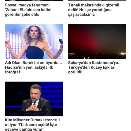
Sosyal medya fenomeni
Tırnak makasındaki gizemli
‘Zebani Efe’nin son halini
delik! Ne işe yaradığına
görenler şoke oldu
şaşıracaksınız
Adı Okan Buruk ile anılıyordu...
Sakarya'dan Kastamonu'ya...
Hadise’nin yeni aşkıyla ilk
Türkiye'den Kuzey Işıkları
fotoğraf
görüldü
Kim Milyoner Olmak İster'de 1
milyon TL'lik soru açıldı! İşte
geceye damga vuran