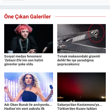
Öne Çıkan Galeriler
Sosyal medya fenomeni
Tırnak makasındaki gizemli
‘Zebani Efe’nin son halini
delik! Ne işe yaradığına
görenler şoke oldu
şaşıracaksınız
Adı Okan Buruk ile anılıyordu...
Sakarya'dan Kastamonu'ya...
Hadise’nin yeni aşkıyla ilk
Türkiye'den Kuzey Işıkları