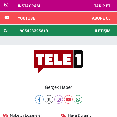
INSTAGRAM
TAKIP ET
YOUTUBE
ABONE OL
+905423395813
İLETIŞIM
Gerçek Haber
Nöbetçi Eczaneler
Hava Durumu