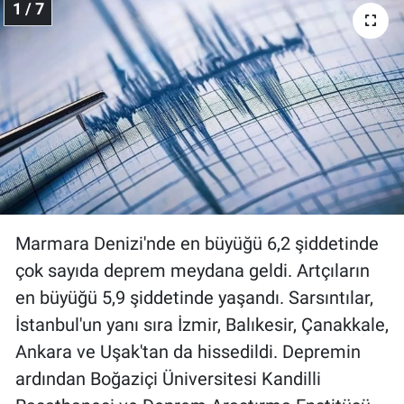
1 / 7
Gündem Özel
Günün görüntüsü
Haber
İlan
Kimdir
Marmara Denizi'nde en büyüğü 6,2 şiddetinde
çok sayıda deprem meydana geldi. Artçıların
Koronavirüs
en büyüğü 5,9 şiddetinde yaşandı. Sarsıntılar,
Kültür Sanat
İstanbul'un yanı sıra İzmir, Balıkesir, Çanakkale,
Ankara ve Uşak'tan da hissedildi. Depremin
Ne demişti
ardından Boğaziçi Üniversitesi Kandilli