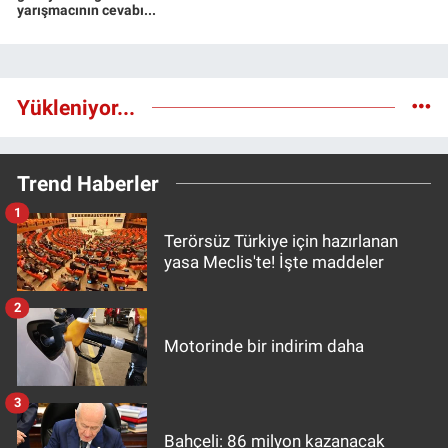
yarışmacının cevabı...
Yükleniyor...
Trend Haberler
1
Terörsüz Türkiye için hazırlanan
yasa Meclis'te! İşte maddeler
2
Motorinde bir indirim daha
3
Bahçeli: 86 milyon kazanacak