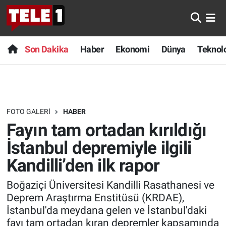
Anında Manşet
Son Dakika
Nöbetçi Eczaneler
Son Dakika
Haber
Ekonomi
Dünya
Teknolo
Başka Sohbetler
Haber
Hava Durumu
Belgesel
Ekonomi
Namaz Vakitleri
FOTO GALERI
HABER
Bilim turu
Dünya
Trafik Durumu
Fayın tam ortadan kırıldığı
Bilim ve Teknoloji Evreni
Teknoloji
Süper Lig Puan Durumu ve Fikstür
İstanbul depremiyle ilgili
Kandilli’den ilk rapor
Doğa Konuşuyor
Sağlık
Tüm Manşetler
Boğaziçi Üniversitesi Kandilli Rasathanesi ve
Dünya
Spor
Son Dakika Haberleri
Deprem Araştırma Enstitüsü (KRDAE),
İstanbul'da meydana gelen ve İstanbul'daki
Ege Saati
Yayın Akışı
Haber Arşivi
fayı tam ortadan kıran depremler kapsamında