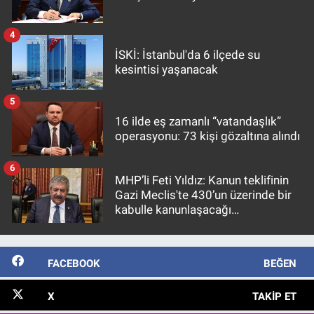
4
İSKİ: İstanbul'da 6 ilçede su
kesintisi yaşanacak
5
16 ilde eş zamanlı “vatandaşlık”
operasyonu: 73 kişi gözaltına alındı
6
MHP’li Feti Yıldız: Kanun teklifinin
Gazi Meclis'te 430’un üzerinde bir
kabulle kanunlaşacağı
görülmektedir
FACEBOOK
BEĞEN
X
TAKIP ET