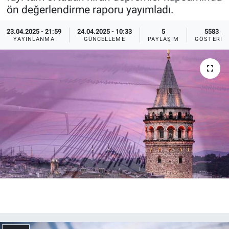
ön değerlendirme raporu yayımladı.
Ege'den Esintiler
İletişim
23.04.2025 - 21:59
24.04.2025 - 10:33
5
5583
YAYINLANMA
GÜNCELLEME
PAYLAŞIM
GÖSTERIM
Eğitim
Eğlence
Ekonomi
Forum
Gerçeğin İzinde
Gün Başlıyor
Gün Bitiyor
Gün Ortası