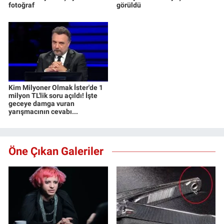
fotoğraf
görüldü
Kim Milyoner Olmak İster'de 1
milyon TL'lik soru açıldı! İşte
geceye damga vuran
yarışmacının cevabı...
Öne Çıkan Galeriler