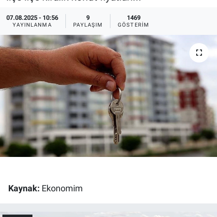
Ege'den Esintiler
İletişim
07.08.2025 - 10:56
9
1469
YAYINLANMA
PAYLAŞIM
GÖSTERIM
Eğitim
Eğlence
Ekonomi
Forum
Gerçeğin İzinde
Gün Başlıyor
Kaynak:
Ekonomim
Gün Bitiyor
Gün Ortası