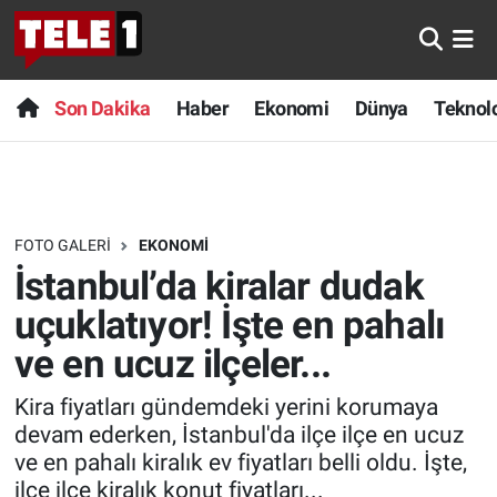
Anında Manşet
Son Dakika
Nöbetçi Eczaneler
Son Dakika
Haber
Ekonomi
Dünya
Teknolo
Başka Sohbetler
Haber
Hava Durumu
Belgesel
Ekonomi
Namaz Vakitleri
FOTO GALERI
EKONOMI
Bilim turu
Dünya
Trafik Durumu
İstanbul’da kiralar dudak
Bilim ve Teknoloji Evreni
Teknoloji
Süper Lig Puan Durumu ve Fikstür
uçuklatıyor! İşte en pahalı
ve en ucuz ilçeler...
Doğa Konuşuyor
Sağlık
Tüm Manşetler
Kira fiyatları gündemdeki yerini korumaya
Dünya
Spor
Son Dakika Haberleri
devam ederken, İstanbul'da ilçe ilçe en ucuz
ve en pahalı kiralık ev fiyatları belli oldu. İşte,
Ege Saati
Yayın Akışı
Haber Arşivi
ilçe ilçe kiralık konut fiyatları...