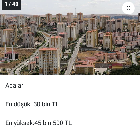
1 / 40
Gündem Özel
Günün görüntüsü
Haber
İlan
Kimdir
Adalar
Koronavirüs
En düşük: 30 bin TL
Kültür Sanat
En yüksek:45 bin 500 TL
Ne demişti