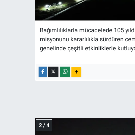
Nedir
Popüler
Bağımlılıklarla mücadelede 105 yıld
Programlar
misyonunu kararlılıkla sürdüren cemi
genelinde çeşitli etkinliklerle kutluy
Sağlık
Spor
Teknoloji
Türkiye'nin Geleceği
Türkiye'nin Gündemi
Yerel Gündem
2 / 4