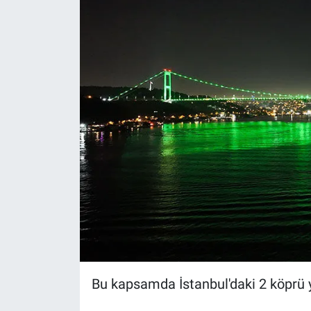
Yerel Yaşam
Canlı Yayın
Bu kapsamda İstanbul'daki 2 köprü yeş