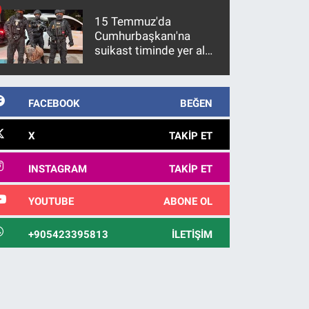
15 Temmuz'da
Cumhurbaşkanı'na
suikast timinde yer alan
firari FETÖ hükümlüsü
10 yıl sonra yakalandı
FACEBOOK
BEĞEN
X
TAKIP ET
INSTAGRAM
TAKIP ET
YOUTUBE
ABONE OL
+905423395813
İLETIŞIM