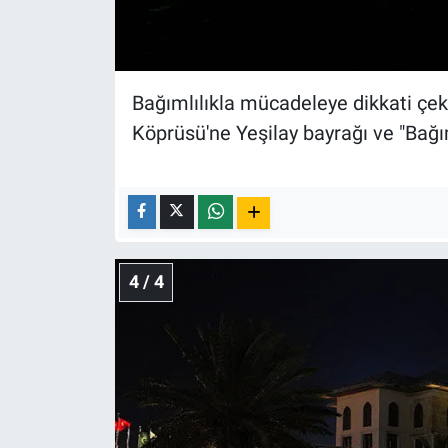
Bağımlılıkla mücadeleye dikkati ç
Köprüsü'ne Yeşilay bayrağı ve "Bağıms
4 / 4