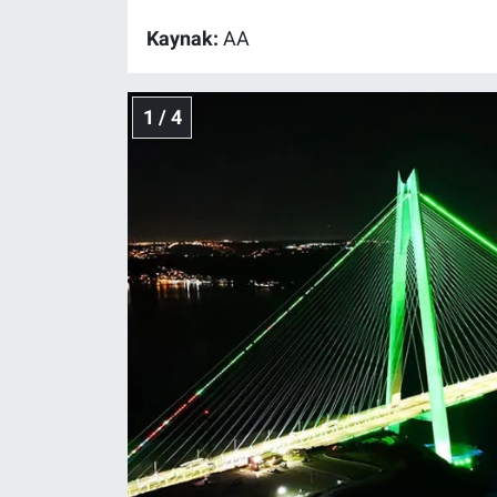
Kaynak:
AA
Gündem Özel
Günün görüntüsü
1 / 4
Haber
İlan
Kimdir
Koronavirüs
Kültür Sanat
Ne demişti