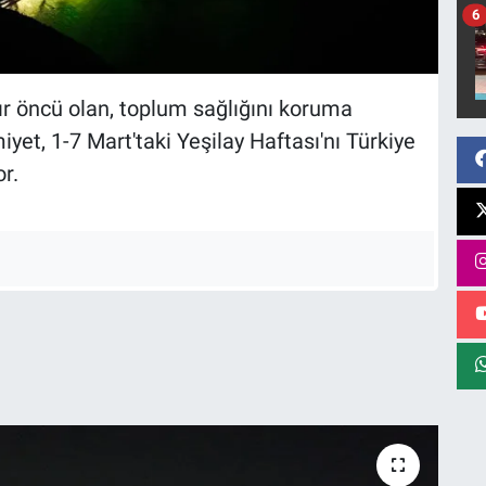
6
ır öncü olan, toplum sağlığını koruma
yet, 1-7 Mart'taki Yeşilay Haftası'nı Türkiye
or.