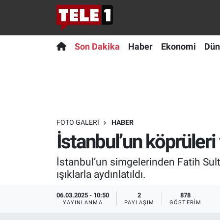
Anında Manşet
Son Dakika
Nöbetçi Eczaneler
Son Dakika
Haber
Ekonomi
Dün
Başka Sohbetler
Haber
Hava Durumu
Belgesel
Ekonomi
Namaz Vakitleri
Bilim turu
Dünya
Trafik Durumu
FOTO GALERI
HABER
İstanbul’un köprüleri 
Bilim ve Teknoloji Evreni
Teknoloji
Süper Lig Puan Durumu ve Fikstür
İstanbul’un simgelerinden Fatih Sul
Doğa Konuşuyor
Sağlık
Tüm Manşetler
ışıklarla aydınlatıldı.
Dünya
Spor
Son Dakika Haberleri
06.03.2025 - 10:50
2
878
YAYINLANMA
PAYLAŞIM
GÖSTERIM
Ege Saati
Yayın Akışı
Haber Arşivi