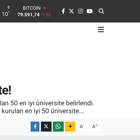
DOLAR
°
10
45,43620
0.02
EURO
53,38690
0.19
STERLİN
61,60380
0.18
G.ALTIN
6862,09000
0.19
BİST100
14.598,00
0
BITCOIN
79.591,74
-1.82
te!
 50 en iyi üniversite belirlendi.
 kurulan en iyi 50 üniversite...
-
+
A
A