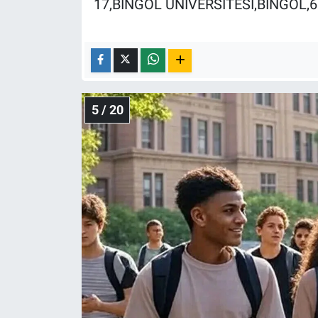
17,BİNGÖL ÜNİVERSİTESİ,BİNGÖL,6
5 / 20