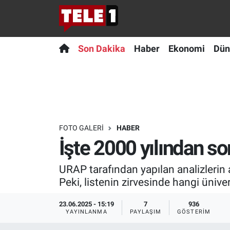
Anında Manşet
Son Dakika
Nöbetçi Eczaneler
Son Dakika
Haber
Ekonomi
Dün
Başka Sohbetler
Haber
Hava Durumu
Belgesel
Ekonomi
Namaz Vakitleri
Bilim turu
Dünya
Trafik Durumu
FOTO GALERI
HABER
İşte 2000 yılından son
Bilim ve Teknoloji Evreni
Teknoloji
Süper Lig Puan Durumu ve Fikstür
URAP tarafından yapılan analizlerin 
Doğa Konuşuyor
Sağlık
Tüm Manşetler
Peki, listenin zirvesinde hangi üniver
Dünya
Spor
Son Dakika Haberleri
23.06.2025 - 15:19
7
936
YAYINLANMA
PAYLAŞIM
GÖSTERIM
Ege Saati
Yayın Akışı
Haber Arşivi