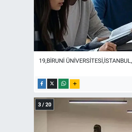
Yerel Yaşam
Canlı Yayın
19,BİRUNİ ÜNİVERSİTESİ,İSTANBUL
3 / 20