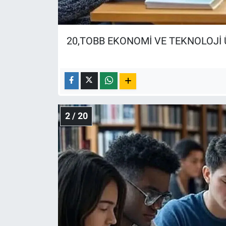
Nedir
Popüler
20,TOBB EKONOMİ VE TEKNOLOJİ 
Programlar
Sağlık
Spor
2 / 20
Teknoloji
Türkiye'nin Geleceği
Türkiye'nin Gündemi
Yerel Gündem