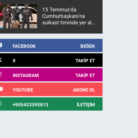
15 Temmuz'da
Cumhurbaşkanı'na
suikast timinde yer alan
firari FETÖ hükümlüsü
10 yıl sonra yakalandı
FACEBOOK
BEĞEN
X
TAKIP ET
INSTAGRAM
TAKIP ET
YOUTUBE
ABONE OL
+905423395813
İLETIŞIM