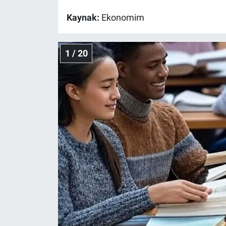
Kaynak:
Ekonomim
Gündem Özel
Günün görüntüsü
1 / 20
Haber
İlan
Kimdir
Koronavirüs
Kültür Sanat
Ne demişti