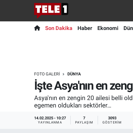
Anında Manşet
Son Dakika
Nöbetçi Eczaneler
Son Dakika
Haber
Ekonomi
Dün
Başka Sohbetler
Haber
Hava Durumu
Belgesel
Ekonomi
Namaz Vakitleri
Bilim turu
Dünya
Trafik Durumu
FOTO GALERI
DÜNYA
İşte Asya'nın en zengi
Bilim ve Teknoloji Evreni
Teknoloji
Süper Lig Puan Durumu ve Fikstür
Asya'nın en zengin 20 ailesi belli old
Doğa Konuşuyor
Sağlık
Tüm Manşetler
egemen oldukları sektörler…
Dünya
Spor
Son Dakika Haberleri
14.02.2025 - 10:27
7
3093
YAYINLANMA
PAYLAŞIM
GÖSTERIM
Ege Saati
Yayın Akışı
Haber Arşivi