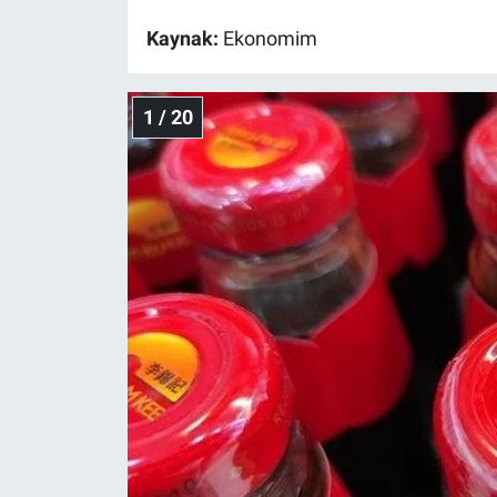
Kaynak:
Ekonomim
Gündem Özel
Günün görüntüsü
1 / 20
Haber
İlan
Kimdir
Koronavirüs
Kültür Sanat
Ne demişti