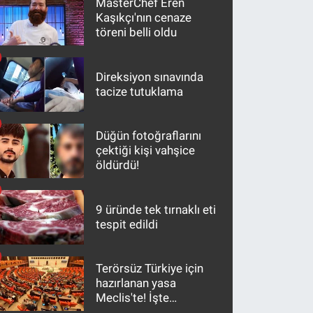
MasterChef Eren
Kaşıkçı'nın cenaze
töreni belli oldu
Direksiyon sınavında
tacize tutuklama
Düğün fotoğraflarını
çektiği kişi vahşice
öldürdü!
9 üründe tek tırnaklı eti
tespit edildi
Terörsüz Türkiye için
hazırlanan yasa
Meclis'te! İşte
maddeler