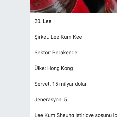
Nedir
Popüler
20. Lee
Programlar
Şirket: Lee Kum Kee
Sağlık
Sektör: Perakende
Spor
Ülke: Hong Kong
Teknoloji
Türkiye'nin Geleceği
Servet: 15 milyar dolar
Türkiye'nin Gündemi
Jenerasyon: 5
Yerel Gündem
Lee Kum Sheung istiridye sosunu icat