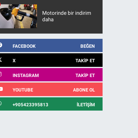
Motorinde bir indirim
daha
FACEBOOK
BEĞEN
X
TAKIP ET
INSTAGRAM
TAKIP ET
YOUTUBE
ABONE OL
+905423395813
İLETIŞIM