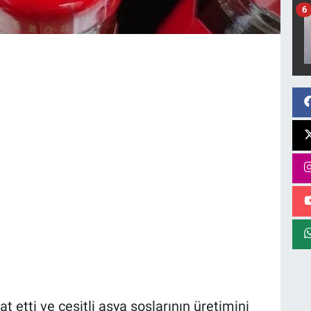
6
 etti ve çeşitli asya soslarının üretimini