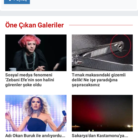
Öne Çıkan Galeriler
Sosyal medya fenomeni
Tırnak makasındaki gizemli
‘Zebani Efe’nin son halini
delik! Ne işe yaradığına
görenler şoke oldu
şaşıracaksınız
Adı Okan Buruk ile anılıyordu...
Sakarya'dan Kastamonu'ya...