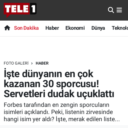
Anında Manşet
Son Dakika
Nöbetçi Eczaneler
Son Dakika
Haber
Ekonomi
Dünya
Teknolo
Başka Sohbetler
Haber
Hava Durumu
Belgesel
Ekonomi
Namaz Vakitleri
FOTO GALERI
HABER
Bilim turu
Dünya
Trafik Durumu
İşte dünyanın en çok
Bilim ve Teknoloji Evreni
Teknoloji
Süper Lig Puan Durumu ve Fikstür
kazanan 30 sporcusu!
Servetleri dudak uçuklattı
Doğa Konuşuyor
Sağlık
Tüm Manşetler
Forbes tarafından en zengin sporcuların
Dünya
Spor
Son Dakika Haberleri
isimleri açıklandı. Peki, listenin zirvesinde
hangi isim yer aldı? İşte, merak edilen liste...
Ege Saati
Yayın Akışı
Haber Arşivi