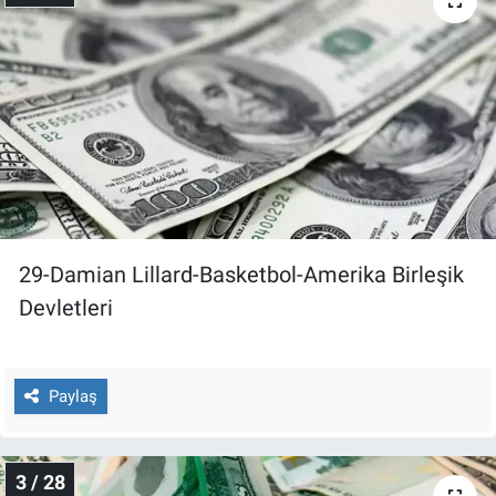
Nedir
Popüler
Programlar
Sağlık
Spor
29-Damian Lillard-Basketbol-Amerika Birleşik
Teknoloji
Devletleri
Türkiye'nin Geleceği
Paylaş
Türkiye'nin Gündemi
Yerel Gündem
3 / 28