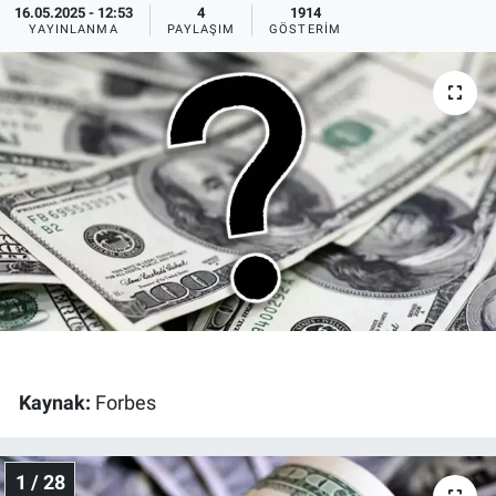
16.05.2025 - 12:53
4
1914
YAYINLANMA
PAYLAŞIM
GÖSTERIM
Ege'den Esintiler
İletişim
Eğitim
Eğlence
Ekonomi
Forum
Gerçeğin İzinde
Gün Başlıyor
Kaynak:
Forbes
Gün Bitiyor
1 / 28
Gün Ortası