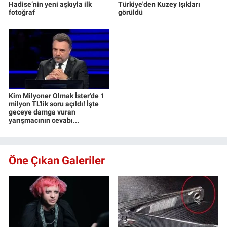
Hadise’nin yeni aşkıyla ilk
Türkiye'den Kuzey Işıkları
fotoğraf
görüldü
Kim Milyoner Olmak İster'de 1
milyon TL'lik soru açıldı! İşte
geceye damga vuran
yarışmacının cevabı...
Öne Çıkan Galeriler