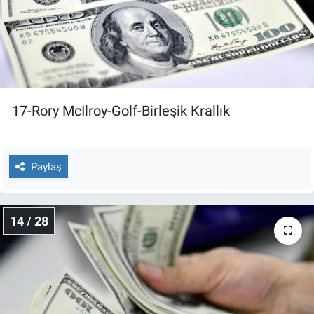
17-Rory McIlroy-Golf-Birleşik Krallık
Paylaş
14 / 28