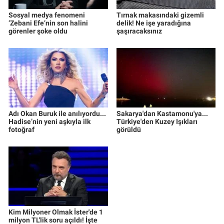
Sosyal medya fenomeni
Tırnak makasındaki gizemli
‘Zebani Efe’nin son halini
delik! Ne işe yaradığına
görenler şoke oldu
şaşıracaksınız
Adı Okan Buruk ile anılıyordu...
Sakarya'dan Kastamonu'ya...
Hadise’nin yeni aşkıyla ilk
Türkiye'den Kuzey Işıkları
fotoğraf
görüldü
Kim Milyoner Olmak İster'de 1
milyon TL'lik soru açıldı! İşte