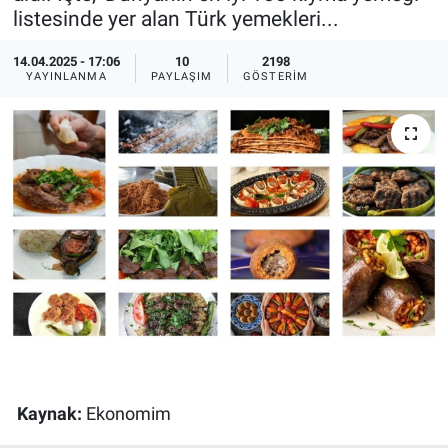
listesinde yer alan Türk yemekleri...
Ege'den Esintiler
İletişim
14.04.2025 - 17:06
10
2198
YAYINLANMA
PAYLAŞIM
GÖSTERIM
Eğitim
Eğlence
Ekonomi
Forum
Gerçeğin İzinde
Gün Başlıyor
Gün Bitiyor
Kaynak:
Ekonomim
Gün Ortası