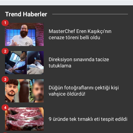
Trend Haberler
1
MasterChef Eren Kaşıkçı'nın
cenaze töreni belli oldu
2
Direksiyon sınavında tacize
tutuklama
3
Düğün fotoğraflarını çektiği kişi
vahşice öldürdü!
4
9 üründe tek tırnaklı eti tespit edildi
5