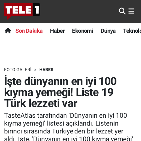
Anında Manşet
Son Dakika
Nöbetçi Eczaneler
Son Dakika
Haber
Ekonomi
Dünya
Teknolo
Başka Sohbetler
Haber
Hava Durumu
Belgesel
Ekonomi
Namaz Vakitleri
FOTO GALERI
HABER
Bilim turu
Dünya
Trafik Durumu
İşte dünyanın en iyi 100
Bilim ve Teknoloji Evreni
Teknoloji
Süper Lig Puan Durumu ve Fikstür
kıyma yemeği! Liste 19
Türk lezzeti var
Doğa Konuşuyor
Sağlık
Tüm Manşetler
TasteAtlas tarafından 'Dünyanın en iyi 100
Dünya
Spor
Son Dakika Haberleri
kıyma yemeği' listesi açıklandı. Listenin
birinci sırasında Türkiye'den bir lezzet yer
Ege Saati
Yayın Akışı
Haber Arşivi
aldı. İşte, 'Dünyanın en iyi 100 kıyma yemeği’