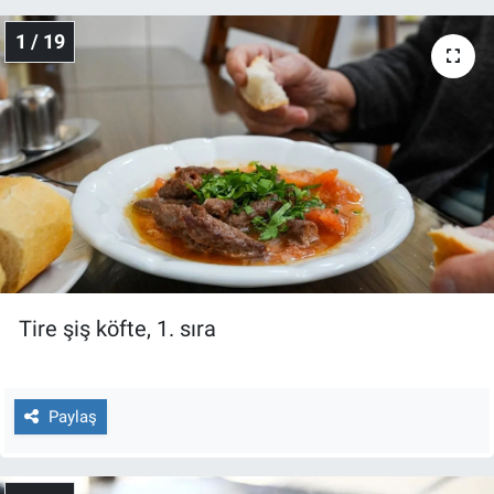
1 / 19
Gündem Özel
Günün görüntüsü
Haber
İlan
Kimdir
Tire şiş köfte, 1. sıra
Koronavirüs
Kültür Sanat
Paylaş
Ne demişti