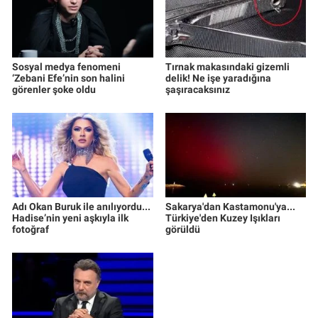
Sosyal medya fenomeni
Tırnak makasındaki gizemli
‘Zebani Efe’nin son halini
delik! Ne işe yaradığına
görenler şoke oldu
şaşıracaksınız
Adı Okan Buruk ile anılıyordu...
Sakarya'dan Kastamonu'ya...
Hadise’nin yeni aşkıyla ilk
Türkiye'den Kuzey Işıkları
fotoğraf
görüldü