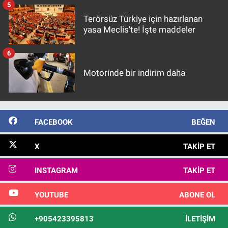
Terörsüz Türkiye için hazırlanan
yasa Meclis'te! İşte maddeler
6
Motorinde bir indirim daha
FACEBOOK
BEĞEN
X
TAKIP ET
INSTAGRAM
TAKIP ET
YOUTUBE
ABONE OL
+905423395813
İLETIŞIM