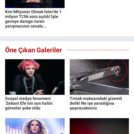
Kim Milyoner Olmak İster'de 1
milyon TL'lik soru açıldı! İşte
geceye damga vuran
yarışmacının cevabı...
Öne Çıkan Galeriler
Sosyal medya fenomeni
Tırnak makasındaki gizemli
‘Zebani Efe’nin son halini
delik! Ne işe yaradığına
görenler şoke oldu
şaşıracaksınız