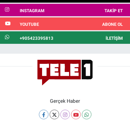
INSTAGRAM
TAKIP ET
YOUTUBE
ABONE OL
+905423395813
İLETIŞIM
Gerçek Haber