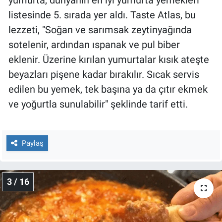
Yerel Yaşam
listesinde 5. sırada yer aldı. Taste Atlas, bu
lezzeti, "Soğan ve sarımsak zeytinyağında
Canlı Yayın
sotelenir, ardından ıspanak ve pul biber
eklenir. Üzerine kırılan yumurtalar kısık ateşte
beyazları pişene kadar bırakılır. Sıcak servis
edilen bu yemek, tek başına ya da çıtır ekmek
ve yoğurtla sunulabilir" şeklinde tarif etti.
Paylaş
3 / 16