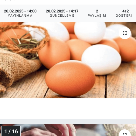
Ege'den Esintiler
İletişim
20.02.2025 - 14:00
20.02.2025 - 14:17
2
412
YAYINLANMA
GÜNCELLEME
PAYLAŞIM
GÖSTERIM
Eğitim
Eğlence
Ekonomi
Forum
Gerçeğin İzinde
Gün Başlıyor
Gün Bitiyor
1 / 16
Gün Ortası