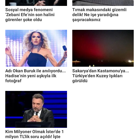
Sosyal medya fenomeni
Tırnak makasındaki gizemli
‘Zebani Efe’nin son halini
delik! Ne işe yaradığına
görenler şoke oldu
şaşıracaksınız
Adı Okan Buruk ile anılıyordu...
Sakarya'dan Kastamonu'ya...
Hadise’nin yeni aşkıyla ilk
Türkiye'den Kuzey Işıkları
fotoğraf
görüldü
Kim Milyoner Olmak İster'de 1
milyon TL'lik soru açıldı! İşte