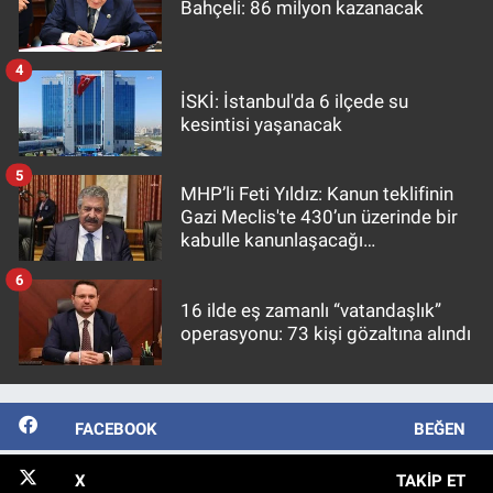
Bahçeli: 86 milyon kazanacak
4
İSKİ: İstanbul'da 6 ilçede su
kesintisi yaşanacak
5
MHP’li Feti Yıldız: Kanun teklifinin
Gazi Meclis'te 430’un üzerinde bir
kabulle kanunlaşacağı
görülmektedir
6
16 ilde eş zamanlı “vatandaşlık”
operasyonu: 73 kişi gözaltına alındı
FACEBOOK
BEĞEN
X
TAKIP ET