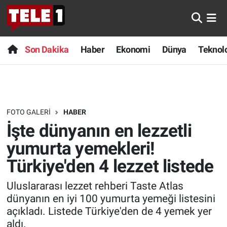
Anında Manşet
Son Dakika
Nöbetçi Eczaneler
Son Dakika
Haber
Ekonomi
Dünya
Teknolo
Başka Sohbetler
Haber
Hava Durumu
Belgesel
Ekonomi
Namaz Vakitleri
FOTO GALERI
HABER
Bilim turu
Dünya
Trafik Durumu
İşte dünyanın en lezzetli
Bilim ve Teknoloji Evreni
Teknoloji
Süper Lig Puan Durumu ve Fikstür
yumurta yemekleri!
Türkiye'den 4 lezzet listede
Doğa Konuşuyor
Sağlık
Tüm Manşetler
Uluslararası lezzet rehberi Taste Atlas
Dünya
Spor
Son Dakika Haberleri
dünyanın en iyi 100 yumurta yemeği listesini
açıkladı. Listede Türkiye'den de 4 yemek yer
Ege Saati
Yayın Akışı
Haber Arşivi
aldı.