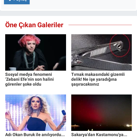
Öne Çıkan Galeriler
Sosyal medya fenomeni
Tırnak makasındaki gizemli
‘Zebani Efe’nin son halini
delik! Ne işe yaradığına
görenler şoke oldu
şaşıracaksınız
Adı Okan Buruk ile anılıyordu...
Sakarya'dan Kastamonu'ya...