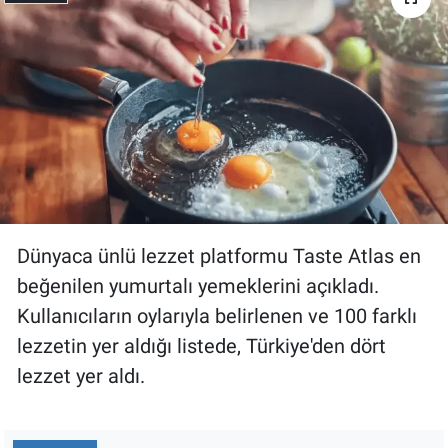
Gündem Özel
Günün görüntüsü
Haber
İlan
Kimdir
Dünyaca ünlü lezzet platformu Taste Atlas en
beğenilen yumurtalı yemeklerini açıkladı.
Koronavirüs
Kullanıcıların oylarıyla belirlenen ve 100 farklı
lezzetin yer aldığı listede, Türkiye'den dört
Kültür Sanat
lezzet yer aldı.
Ne demişti