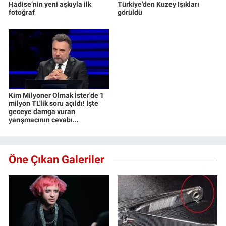
Hadise’nin yeni aşkıyla ilk
Türkiye'den Kuzey Işıkları
fotoğraf
görüldü
Kim Milyoner Olmak İster'de 1
milyon TL'lik soru açıldı! İşte
geceye damga vuran
yarışmacının cevabı...
Öne Çıkan Galeriler