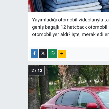
Nedir
Popüler
Yayımladığı otomobil videolarıyla ta
Programlar
geniş bagajlı 12 hatcback otomobil b
otomobil yer aldı? İşte, merak edilen
Sağlık
Spor
Teknoloji
2 / 13
Türkiye'nin Geleceği
Türkiye'nin Gündemi
Yerel Gündem