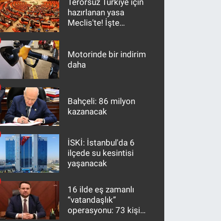
Terörsüz Türkiye için
hazırlanan yasa
Meclis'te! İşte
maddeler
Motorinde bir indirim
daha
Bahçeli: 86 milyon
kazanacak
İSKİ: İstanbul'da 6
ilçede su kesintisi
yaşanacak
16 ilde eş zamanlı
“vatandaşlık”
operasyonu: 73 kişi
gözaltına alındı