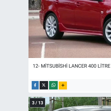
Yerel Yaşam
Canlı Yayın
12- MİTSUBİSHİ LANCER 400 LİTRE
3 / 13