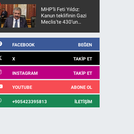
MHP’li Feti Yıldız:
Kanun teklifinin Gazi
Meclis'te 430’un
üzerinde bir kabulle
kanunlaşacağı
görülmektedir
FACEBOOK
BEĞEN
X
TAKIP ET
INSTAGRAM
TAKIP ET
YOUTUBE
ABONE OL
+905423395813
İLETIŞIM