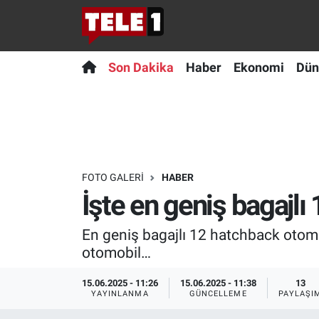
Anında Manşet
Son Dakika
Nöbetçi Eczaneler
Son Dakika
Haber
Ekonomi
Dün
Başka Sohbetler
Haber
Hava Durumu
Belgesel
Ekonomi
Namaz Vakitleri
Bilim turu
Dünya
Trafik Durumu
FOTO GALERI
HABER
İşte en geniş bagajlı
Bilim ve Teknoloji Evreni
Teknoloji
Süper Lig Puan Durumu ve Fikstür
En geniş bagajlı 12 hatchback otomob
Doğa Konuşuyor
Sağlık
Tüm Manşetler
otomobil…
Dünya
Spor
Son Dakika Haberleri
15.06.2025 - 11:26
15.06.2025 - 11:38
13
YAYINLANMA
GÜNCELLEME
PAYLAŞI
Ege Saati
Yayın Akışı
Haber Arşivi