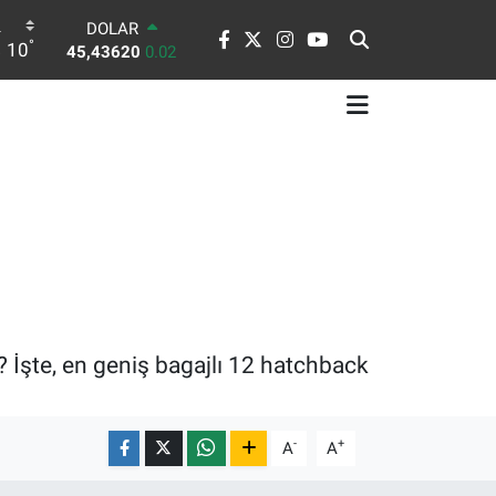
DOLAR
°
10
45,43620
0.02
EURO
53,38690
0.19
STERLİN
61,60380
0.18
G.ALTIN
6862,09000
0.19
BİST100
14.598,00
0
BITCOIN
79.591,74
-1.82
? İşte, en geniş bagajlı 12 hatchback
-
+
A
A