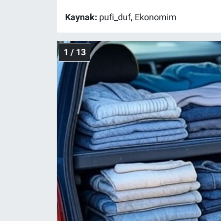
Kaynak:
pufi_duf, Ekonomim
Gündem Özel
Günün görüntüsü
1 / 13
Haber
İlan
Kimdir
Koronavirüs
Kültür Sanat
Ne demişti