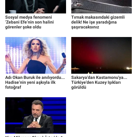
Sosyal medya fenomeni
Tırnak makasındaki gizemli
‘Zebani Efe’nin son halini
delik! Ne işe yaradığına
görenler şoke oldu
şaşıracaksınız
Adı Okan Buruk ile anılıyordu...
Sakarya'dan Kastamonu'ya...
Hadise’nin yeni aşkıyla ilk
Türkiye'den Kuzey Işıkları
fotoğraf
görüldü