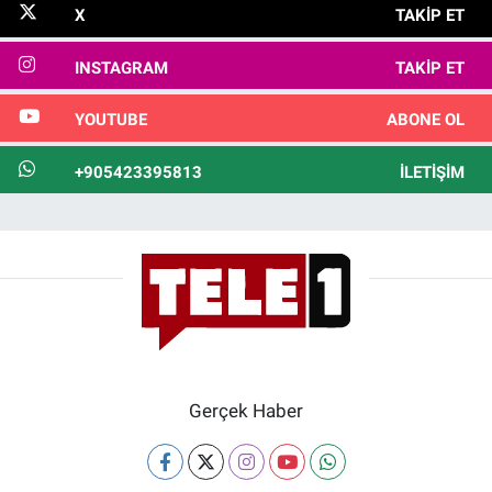
X
TAKIP ET
INSTAGRAM
TAKIP ET
YOUTUBE
ABONE OL
+905423395813
İLETIŞIM
Gerçek Haber