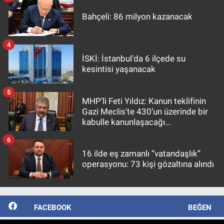
Bahçeli: 86 milyon kazanacak
4
İSKİ: İstanbul'da 6 ilçede su
kesintisi yaşanacak
5
MHP’li Feti Yıldız: Kanun teklifinin
Gazi Meclis'te 430’un üzerinde bir
kabulle kanunlaşacağı
görülmektedir
6
16 ilde eş zamanlı “vatandaşlık”
operasyonu: 73 kişi gözaltına alındı
FACEBOOK
BEĞEN