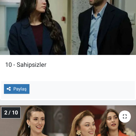
Gündem Özel
Günün görüntüsü
Haber
İlan
10 - Sahipsizler
Kimdir
Paylaş
Koronavirüs
Kültür Sanat
2 / 10
Ne demişti