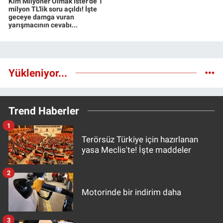
Kim Milyoner Olmak İster'de 1
milyon TL'lik soru açıldı! İşte
geceye damga vuran
yarışmacının cevabı...
Yükleniyor...
Trend Haberler
1
Terörsüz Türkiye için hazırlanan
yasa Meclis'te! İşte maddeler
2
Motorinde bir indirim daha
3