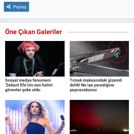
Paylaş
Öne Çıkan Galeriler
Sosyal medya fenomeni
Tırnak makasındaki gizemli
‘Zebani Efe’nin son halini
delik! Ne işe yaradığına
görenler şoke oldu
şaşıracaksınız