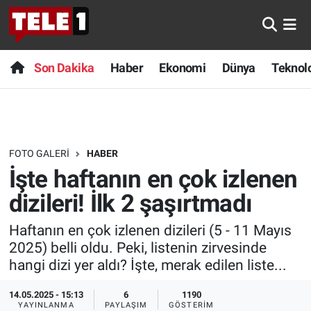
Anında Manşet
Son Dakika
Nöbetçi Eczaneler
Son Dakika
Haber
Ekonomi
Dünya
Teknolo
Başka Sohbetler
Haber
Hava Durumu
Belgesel
Ekonomi
Namaz Vakitleri
FOTO GALERI
HABER
Bilim turu
Dünya
Trafik Durumu
İşte haftanın en çok izlenen
Bilim ve Teknoloji Evreni
Teknoloji
Süper Lig Puan Durumu ve Fikstür
dizileri! İlk 2 şaşırtmadı
Haftanın en çok izlenen dizileri (5 - 11 Mayıs
Doğa Konuşuyor
Sağlık
Tüm Manşetler
2025) belli oldu. Peki, listenin zirvesinde
hangi dizi yer aldı? İşte, merak edilen liste...
Dünya
Spor
Son Dakika Haberleri
14.05.2025 - 15:13
6
1190
Ege Saati
Yayın Akışı
Haber Arşivi
YAYINLANMA
PAYLAŞIM
GÖSTERIM