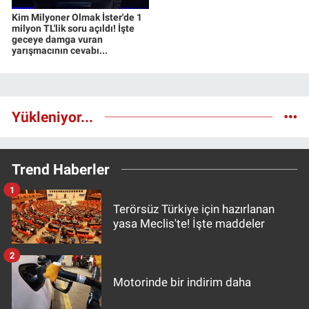
Kim Milyoner Olmak İster'de 1
milyon TL'lik soru açıldı! İşte
geceye damga vuran
yarışmacının cevabı...
Yükleniyor...
Trend Haberler
1
Terörsüz Türkiye için hazırlanan
yasa Meclis'te! İşte maddeler
2
Motorinde bir indirim daha