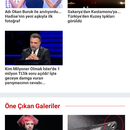
Adı Okan Buruk ile anılıyordu...
Sakarya'dan Kastamonu'ya...
Hadise’nin yeni aşkıyla ilk
Türkiye'den Kuzey Işıkları
fotoğraf
görüldü
Kim Milyoner Olmak İster'de 1
milyon TL'lik soru açıldı! İşte
geceye damga vuran
yarışmacının cevabı...
Öne Çıkan Galeriler