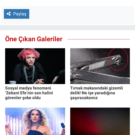
Paylaş
Öne Çıkan Galeriler
Sosyal medya fenomeni
Tırnak makasındaki gizemli
‘Zebani Efe’nin son halini
delik! Ne işe yaradığına
görenler şoke oldu
şaşıracaksınız