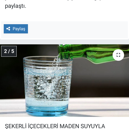
Nedir
paylaştı.
Popüler
Paylaş
Programlar
Sağlık
2 / 5
Spor
Teknoloji
Türkiye'nin Geleceği
Türkiye'nin Gündemi
Yerel Gündem
ŞEKERLİ İÇECEKLERİ MADEN SUYUYLA