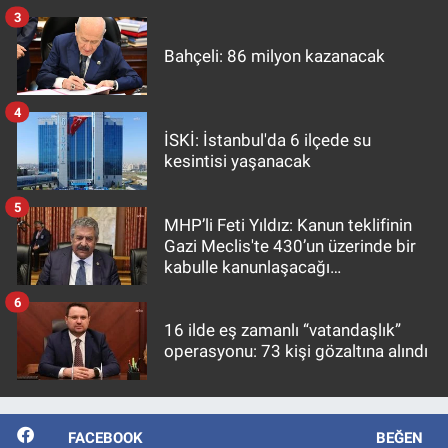
3
Bahçeli: 86 milyon kazanacak
4
İSKİ: İstanbul'da 6 ilçede su
kesintisi yaşanacak
5
MHP’li Feti Yıldız: Kanun teklifinin
Gazi Meclis'te 430’un üzerinde bir
kabulle kanunlaşacağı
görülmektedir
6
16 ilde eş zamanlı “vatandaşlık”
operasyonu: 73 kişi gözaltına alındı
FACEBOOK
BEĞEN