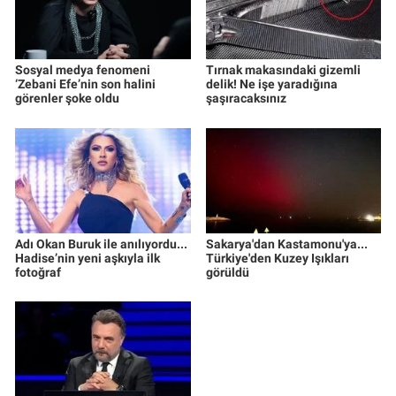
Sosyal medya fenomeni
Tırnak makasındaki gizemli
‘Zebani Efe’nin son halini
delik! Ne işe yaradığına
görenler şoke oldu
şaşıracaksınız
Adı Okan Buruk ile anılıyordu...
Sakarya'dan Kastamonu'ya...
Hadise’nin yeni aşkıyla ilk
Türkiye'den Kuzey Işıkları
fotoğraf
görüldü