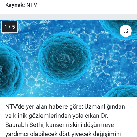
Kaynak:
NTV
Gündem Özel
1 / 5
Günün görüntüsü
Haber
İlan
Kimdir
Koronavirüs
NTV'de yer alan habere göre; Uzmanlığından
Kültür Sanat
ve klinik gözlemlerinden yola çıkan Dr.
Ne demişti
Saurabh Sethi, kanser riskini düşürmeye
yardımcı olabilecek dört yiyecek değişimini