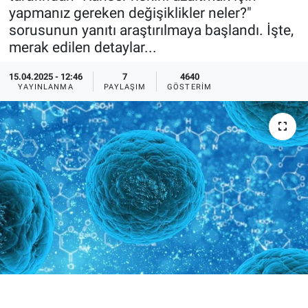
yapmanız gereken değişiklikler neler?"
Ege'den Esintiler
İletişim
sorusunun yanıtı araştırılmaya başlandı. İşte,
merak edilen detaylar...
Eğitim
15.04.2025 - 12:46
7
4640
YAYINLANMA
PAYLAŞIM
GÖSTERIM
Eğlence
Ekonomi
Forum
Gerçeğin İzinde
Gün Başlıyor
Gün Bitiyor
Gün Ortası