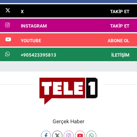
X
TAKIP ET
INSTAGRAM
TAKIP ET
YOUTUBE
ABONE OL
+905423395813
İLETIŞIM
Gerçek Haber