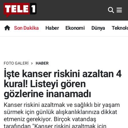
Anında Manşet
Son Dakika
Nöbetçi Eczaneler
Son Dakika
Haber
Ekonomi
Dünya
Teknolo
Başka Sohbetler
Haber
Hava Durumu
Belgesel
Ekonomi
Namaz Vakitleri
FOTO GALERI
HABER
Bilim turu
Dünya
Trafik Durumu
İşte kanser riskini azaltan 4
Bilim ve Teknoloji Evreni
Teknoloji
Süper Lig Puan Durumu ve Fikstür
kural! Listeyi gören
gözlerine inanamadı
Doğa Konuşuyor
Sağlık
Tüm Manşetler
Kanser riskini azaltmak ve sağlıklı bir yaşam
Dünya
Spor
Son Dakika Haberleri
sürmek için günlük alışkanlıklarınıza dikkat
etmeniz gerekiyor. Birçok vatandaş
Ege Saati
Yayın Akışı
Haber Arşivi
tarafından "Kanser riskini azaltmak için