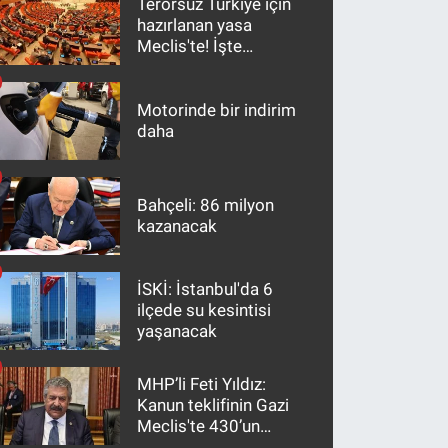
Terörsüz Türkiye için
hazırlanan yasa
Meclis'te! İşte
maddeler
Motorinde bir indirim
daha
Bahçeli: 86 milyon
kazanacak
İSKİ: İstanbul'da 6
ilçede su kesintisi
yaşanacak
MHP’li Feti Yıldız:
Kanun teklifinin Gazi
Meclis'te 430’un
üzerinde bir kabulle