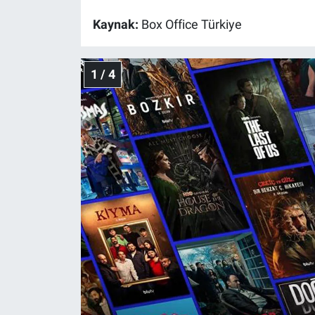
Kaynak:
Box Office Türkiye
Gündem Özel
Günün görüntüsü
1 / 4
Haber
İlan
Kimdir
Koronavirüs
Kültür Sanat
Ne demişti