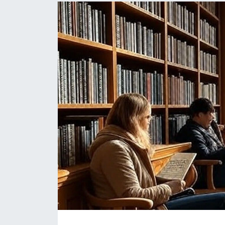
Ege'den Esintiler
İletişim
Eğitim
Eğlence
Ekonomi
Forum
Gerçeğin İzinde
Gün Başlıyor
Gün Bitiyor
Gün Ortası