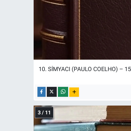
Yerel Yaşam
Canlı Yayın
10. SİMYACI (PAULO COELHO) – 1
3 / 11