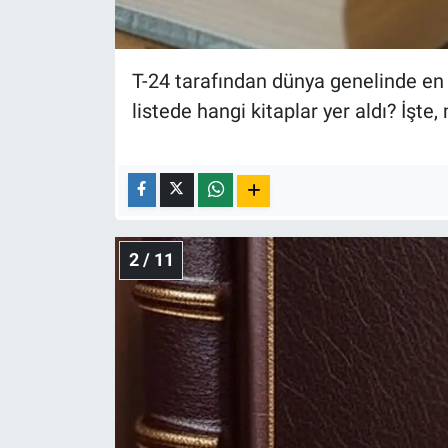
Nedir
Popüler
T-24 tarafından dünya genelinde en ço
Programlar
listede hangi kitaplar yer aldı? İşte, 
Sağlık
Spor
2 / 11
Teknoloji
Türkiye'nin Geleceği
Türkiye'nin Gündemi
Yerel Gündem