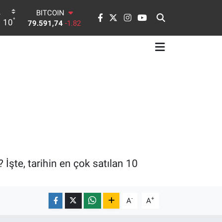
DOLAR
°
10
45,43620
0.02
EURO
53,38690
0.19
STERLİN
61,60380
0.18
G.ALTIN
6862,09000
0.19
BİST100
14.598,00
0
BITCOIN
79.591,74
-1.82
? İşte, tarihin en çok satılan 10
-
+
A
A