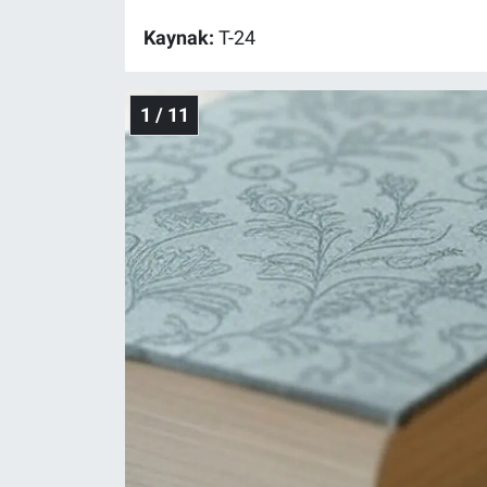
Kaynak:
T-24
Gündem Özel
Günün görüntüsü
1 / 11
Haber
İlan
Kimdir
Koronavirüs
Kültür Sanat
Ne demişti