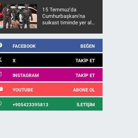
15 Temmuz'da
Cumhurbaşkanı'na
suikast timinde yer alan
firari FETÖ hükümlüsü
10 yıl sonra yakalandı
FACEBOOK
BEĞEN
X
TAKIP ET
INSTAGRAM
TAKIP ET
YOUTUBE
ABONE OL
+905423395813
İLETIŞIM