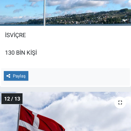
İSVİÇRE
130 BİN KİŞİ
Paylaş
12 / 13