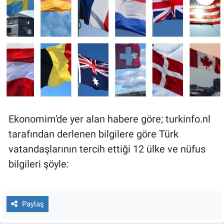
Gündem Özel
Günün görüntüsü
Haber
İlan
Ekonomim'de yer alan habere göre; turkinfo.nl
Kimdir
tarafından derlenen bilgilere göre Türk
vatandaşlarının tercih ettiği 12 ülke ve nüfus
Koronavirüs
bilgileri şöyle:
Kültür Sanat
Ne demişti
Paylaş