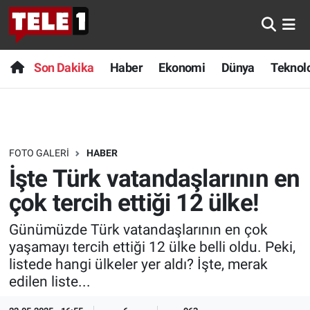
Anında Manşet
Son Dakika
Nöbetçi Eczaneler
Son Dakika
Haber
Ekonomi
Dünya
Teknolo
Başka Sohbetler
Haber
Hava Durumu
Belgesel
Ekonomi
Namaz Vakitleri
FOTO GALERI
HABER
Bilim turu
Dünya
Trafik Durumu
İşte Türk vatandaşlarının en
Bilim ve Teknoloji Evreni
Teknoloji
Süper Lig Puan Durumu ve Fikstür
çok tercih ettiği 12 ülke!
Günümüzde Türk vatandaşlarının en çok
Doğa Konuşuyor
Sağlık
Tüm Manşetler
yaşamayı tercih ettiği 12 ülke belli oldu. Peki,
listede hangi ülkeler yer aldı? İşte, merak
Dünya
Spor
Son Dakika Haberleri
edilen liste...
Ege Saati
Yayın Akışı
Haber Arşivi