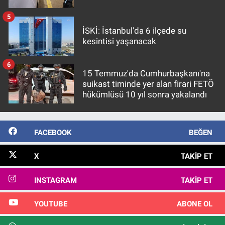
5
İSKİ: İstanbul'da 6 ilçede su
kesintisi yaşanacak
6
15 Temmuz'da Cumhurbaşkanı'na
suikast timinde yer alan firari FETÖ
hükümlüsü 10 yıl sonra yakalandı
FACEBOOK
BEĞEN
X
TAKIP ET
INSTAGRAM
TAKIP ET
YOUTUBE
ABONE OL