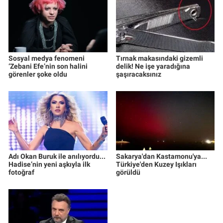
Sosyal medya fenomeni
Tırnak makasındaki gizemli
‘Zebani Efe’nin son halini
delik! Ne işe yaradığına
görenler şoke oldu
şaşıracaksınız
Adı Okan Buruk ile anılıyordu...
Sakarya'dan Kastamonu'ya...
Hadise’nin yeni aşkıyla ilk
Türkiye'den Kuzey Işıkları
fotoğraf
görüldü