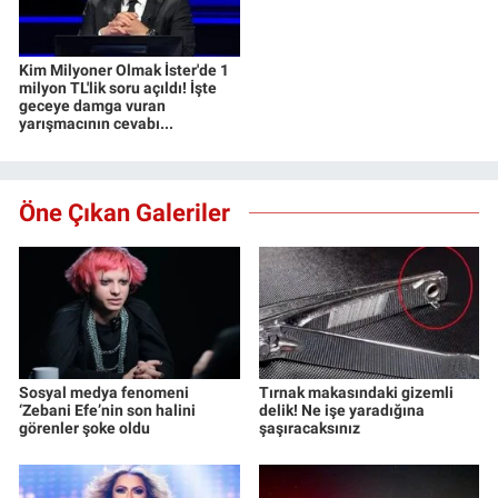
Kim Milyoner Olmak İster'de 1
milyon TL'lik soru açıldı! İşte
geceye damga vuran
yarışmacının cevabı...
Öne Çıkan Galeriler
Sosyal medya fenomeni
Tırnak makasındaki gizemli
‘Zebani Efe’nin son halini
delik! Ne işe yaradığına
görenler şoke oldu
şaşıracaksınız