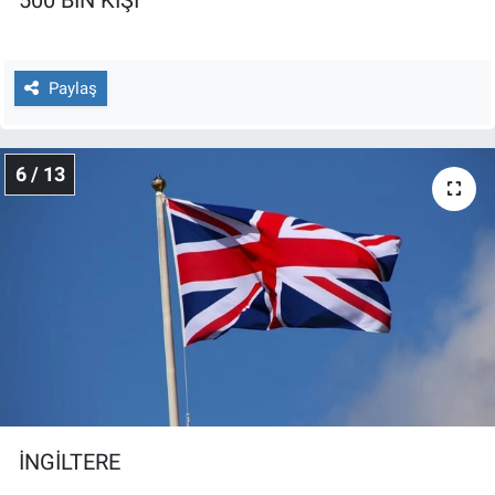
500 BİN KİŞİ
Paylaş
6 / 13
İNGİLTERE