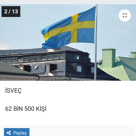
Nedir
2 / 13
Popüler
Programlar
Sağlık
Spor
Teknoloji
İSVEÇ
Türkiye'nin Geleceği
62 BİN 500 KİŞİ
Türkiye'nin Gündemi
Yerel Gündem
Paylaş