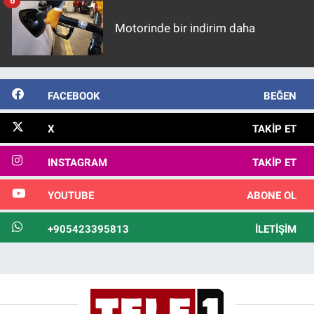
6
Motorinde bir indirim daha
FACEBOOK
BEĞEN
X
TAKIP ET
INSTAGRAM
TAKIP ET
YOUTUBE
ABONE OL
+905423395813
İLETIŞIM