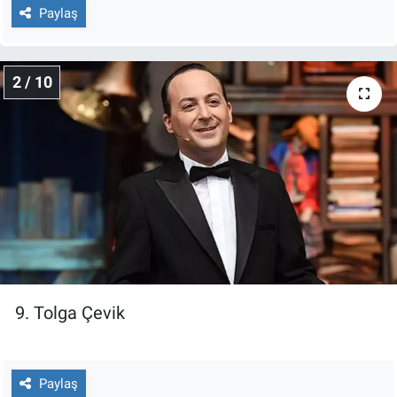
Nedir
Paylaş
Popüler
2 / 10
Programlar
Sağlık
Spor
Teknoloji
Türkiye'nin Geleceği
9. Tolga Çevik
Türkiye'nin Gündemi
Yerel Gündem
Paylaş