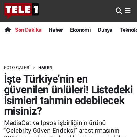
Anında Manşet
Son Dakika
Nöbetçi Eczaneler
Son Dakika
Haber
Ekonomi
Dünya
Teknolo
Başka Sohbetler
Haber
Hava Durumu
Belgesel
Ekonomi
Namaz Vakitleri
FOTO GALERI
HABER
Bilim turu
Dünya
Trafik Durumu
İşte Türkiye’nin en
Bilim ve Teknoloji Evreni
Teknoloji
Süper Lig Puan Durumu ve Fikstür
güvenilen ünlüleri! Listedeki
isimleri tahmin edebilecek
Doğa Konuşuyor
Sağlık
Tüm Manşetler
misiniz?
Dünya
Spor
Son Dakika Haberleri
MediaCat ve Ipsos işbirliğinin ürünü
“Celebrity Güven Endeksi” araştırmasının
Ege Saati
Yayın Akışı
Haber Arşivi