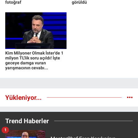
fotoğraf
görüldü
Kim Milyoner Olmak İster'de 1
milyon TL'lik soru açıldı! İşte
geceye damga vuran
yarışmacının cevabı...
Yükleniyor...
Trend Haberler
1