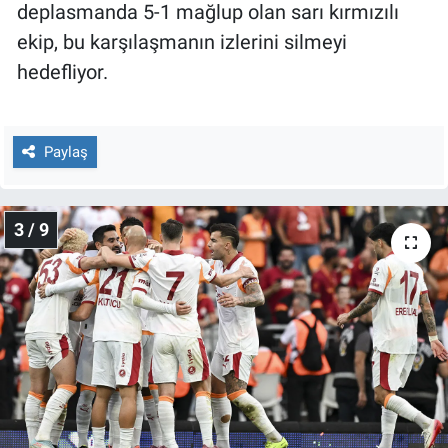
deplasmanda 5-1 mağlup olan sarı kırmızılı
Yerel Yaşam
ekip, bu karşılaşmanın izlerini silmeyi
Canlı Yayın
hedefliyor.
Paylaş
3 / 9