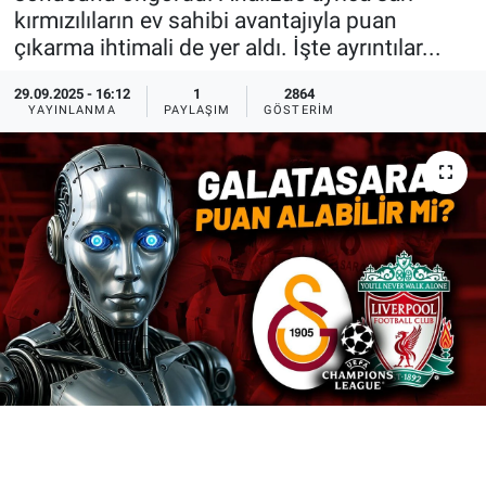
kırmızılıların ev sahibi avantajıyla puan
Ege'den Esintiler
İletişim
çıkarma ihtimali de yer aldı. İşte ayrıntılar...
Eğitim
29.09.2025 - 16:12
1
2864
YAYINLANMA
PAYLAŞIM
GÖSTERIM
Eğlence
Ekonomi
Forum
Gerçeğin İzinde
Gün Başlıyor
Gün Bitiyor
Gün Ortası