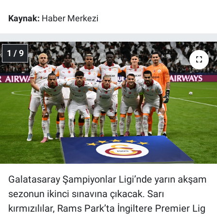
Kaynak:
Haber Merkezi
Gündem Özel
Günün görüntüsü
1 / 9
Haber
İlan
Kimdir
Koronavirüs
Kültür Sanat
Galatasaray Şampiyonlar Ligi’nde yarın akşam
sezonun ikinci sınavına çıkacak. Sarı
Ne demişti
kırmızılılar, Rams Park’ta İngiltere Premier Lig