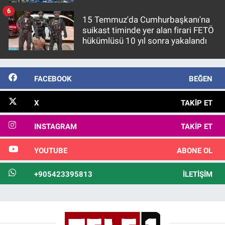
6
15 Temmuz'da Cumhurbaşkanı'na
suikast timinde yer alan firari FETÖ
hükümlüsü 10 yıl sonra yakalandı
FACEBOOK
BEĞEN
X
TAKIP ET
INSTAGRAM
TAKIP ET
YOUTUBE
ABONE OL
+905423395813
İLETIŞIM