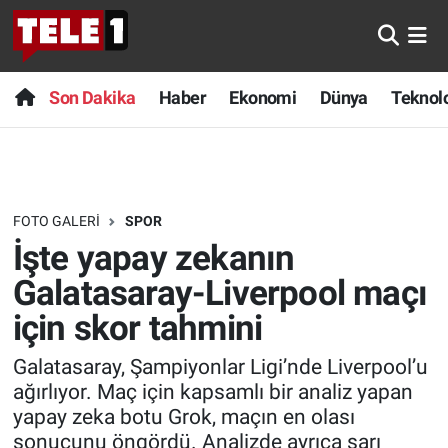
Anında Manşet
Son Dakika
Nöbetçi Eczaneler
Son Dakika
Haber
Ekonomi
Dünya
Teknolo
Başka Sohbetler
Haber
Hava Durumu
Belgesel
Ekonomi
Namaz Vakitleri
FOTO GALERI
SPOR
Bilim turu
Dünya
Trafik Durumu
İşte yapay zekanın
Bilim ve Teknoloji Evreni
Teknoloji
Süper Lig Puan Durumu ve Fikstür
Galatasaray-Liverpool maçı
için skor tahmini
Doğa Konuşuyor
Sağlık
Tüm Manşetler
Galatasaray, Şampiyonlar Ligi’nde Liverpool’u
Dünya
Spor
Son Dakika Haberleri
ağırlıyor. Maç için kapsamlı bir analiz yapan
yapay zeka botu Grok, maçın en olası
Ege Saati
Yayın Akışı
Haber Arşivi
sonucunu öngördü. Analizde ayrıca sarı