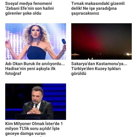
Sosyal medya fenomeni
Tırnak makasındaki gizemli
‘Zebani Efe’nin son halini
delik! Ne işe yaradığına
görenler şoke oldu
şaşıracaksınız
Adı Okan Buruk ile anılıyordu...
Sakarya'dan Kastamonu'ya...
Hadise’nin yeni aşkıyla ilk
Türkiye'den Kuzey Işıkları
fotoğraf
görüldü
Kim Milyoner Olmak İster'de 1
milyon TL'lik soru açıldı! İşte
geceye damga vuran