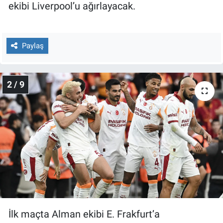
Nedir
ekibi Liverpool’u ağırlayacak.
Popüler
Paylaş
Programlar
Sağlık
2 / 9
Spor
Teknoloji
Türkiye'nin Geleceği
Türkiye'nin Gündemi
Yerel Gündem
İlk maçta Alman ekibi E. Frakfurt’a