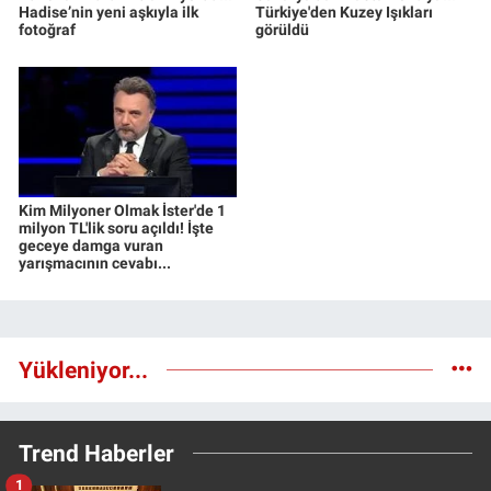
Hadise’nin yeni aşkıyla ilk
Türkiye'den Kuzey Işıkları
fotoğraf
görüldü
Kim Milyoner Olmak İster'de 1
milyon TL'lik soru açıldı! İşte
geceye damga vuran
yarışmacının cevabı...
Yükleniyor...
Trend Haberler
1