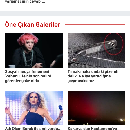
yarışmacının cevabı...
Öne Çıkan Galeriler
Sosyal medya fenomeni
Tırnak makasındaki gizemli
‘Zebani Efe’nin son halini
delik! Ne işe yaradığına
görenler şoke oldu
şaşıracaksınız
Adı Okan Buruk ile anılıyordu...
Sakarya'dan Kastamonu'ya...