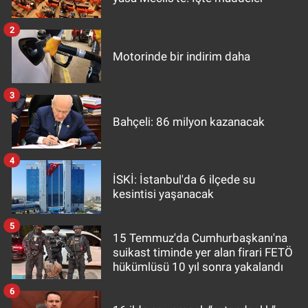
2
Motorinde bir indirim daha
3
Bahçeli: 86 milyon kazanacak
4
İSKİ: İstanbul'da 6 ilçede su
kesintisi yaşanacak
5
15 Temmuz'da Cumhurbaşkanı'na
suikast timinde yer alan firari FETÖ
hükümlüsü 10 yıl sonra yakalandı
6