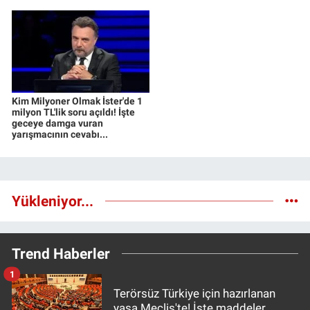
Kim Milyoner Olmak İster'de 1
milyon TL'lik soru açıldı! İşte
geceye damga vuran
yarışmacının cevabı...
Yükleniyor...
Trend Haberler
1
Terörsüz Türkiye için hazırlanan
yasa Meclis'te! İşte maddeler