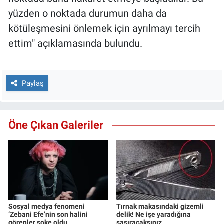
yüzden o noktada durumun daha da
kötüleşmesini önlemek için ayrılmayı tercih
ettim" açıklamasında bulundu.
Paylaş
Öne Çıkan Galeriler
Sosyal medya fenomeni
Tırnak makasındaki gizemli
‘Zebani Efe’nin son halini
delik! Ne işe yaradığına
görenler şoke oldu
şaşıracaksınız