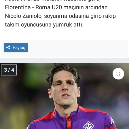
Yerel Yaşam
Fiorentina - Roma U20 maçının ardından
Nicolo Zaniolo, soyunma odasına girip rakip
Canlı Yayın
takım oyuncusuna yumruk attı.
Paylaş
3 / 4