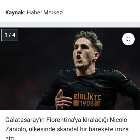
Kaynak:
Haber Merkezi
Gündem Özel
Günün görüntüsü
1 / 4
Haber
İlan
Kimdir
Koronavirüs
Kültür Sanat
Galatasaray'ın Fiorentina'ya kiraladığı Nicolo
Ne demişti
Zaniolo, ülkesinde skandal bir harekete imza
attı.