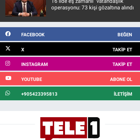
16 ilde eş zamanlı “vatandaşlık”
operasyonu: 73 kişi gözaltına alındı
FACEBOOK
BEĞEN
X
TAKIP ET
INSTAGRAM
TAKIP ET
YOUTUBE
ABONE OL
+905423395813
İLETIŞIM