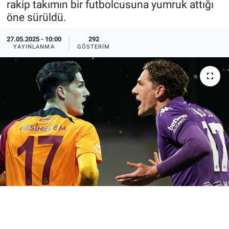
rakip takımın bir futbolcusuna yumruk attığı
öne sürüldü.
Ege'den Esintiler
İletişim
27.05.2025 - 10:00
292
Eğitim
YAYINLANMA
GÖSTERIM
Eğlence
Ekonomi
Forum
Gerçeğin İzinde
Gün Başlıyor
Gün Bitiyor
Gün Ortası