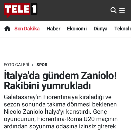
Anında Manşet
Son Dakika
Nöbetçi Eczaneler
Son Dakika
Haber
Ekonomi
Dünya
Teknolo
Başka Sohbetler
Haber
Hava Durumu
Belgesel
Ekonomi
Namaz Vakitleri
FOTO GALERI
SPOR
Bilim turu
Dünya
Trafik Durumu
İtalya'da gündem Zaniolo!
Bilim ve Teknoloji Evreni
Teknoloji
Süper Lig Puan Durumu ve Fikstür
Rakibini yumrukladı
Galatasaray'ın Fiorentina'ya kiraladığı ve
Doğa Konuşuyor
Sağlık
Tüm Manşetler
sezon sonunda takıma dönmesi beklenen
Nicolo Zaniolo İtalya'yı karıştırdı. Genç
Dünya
Spor
Son Dakika Haberleri
oyuncunun, Fiorentina-Roma U20 maçının
ardından soyunma odasına izinsiz girerek
Ege Saati
Yayın Akışı
Haber Arşivi