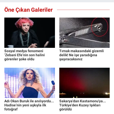
Öne Çıkan Galeriler
Sosyal medya fenomeni
Tırnak makasındaki gizemli
‘Zebani Efe’nin son halini
delik! Ne işe yaradığına
görenler şoke oldu
şaşıracaksınız
Adı Okan Buruk ile anılıyordu...
Sakarya'dan Kastamonu'ya...
Hadise’nin yeni aşkıyla ilk
Türkiye'den Kuzey Işıkları
fotoğraf
görüldü