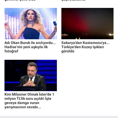
Adı Okan Buruk ile anılıyordu...
Sakarya'dan Kastamonu'ya...
Hadise’nin yeni aşkıyla ilk
Türkiye'den Kuzey Işıkları
fotoğraf
görüldü
Kim Milyoner Olmak İster'de 1
milyon TL'lik soru açıldı! İşte
geceye damga vuran
yarışmacının cevabı...