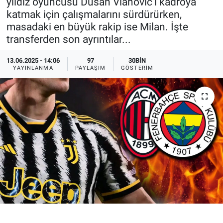
yıldız oyuncusu Dusan Vlahovic'i kadroya
katmak için çalışmalarını sürdürürken,
Ege'den Esintiler
İletişim
masadaki en büyük rakip ise Milan. İşte
transferden son ayrıntılar...
Eğitim
13.06.2025 - 14:06
97
30BIN
Eğlence
YAYINLANMA
PAYLAŞIM
GÖSTERIM
Ekonomi
Forum
Gerçeğin İzinde
Gün Başlıyor
Gün Bitiyor
Gün Ortası