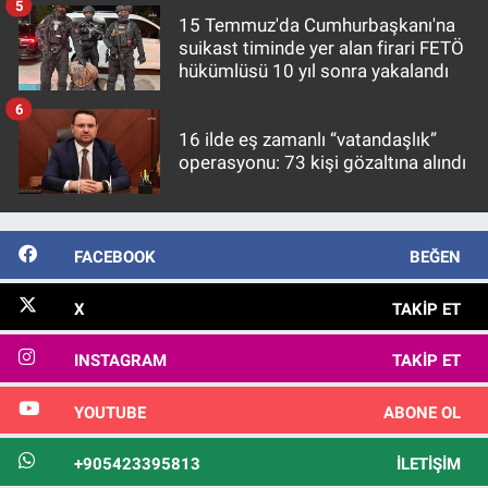
5
15 Temmuz'da Cumhurbaşkanı'na
suikast timinde yer alan firari FETÖ
hükümlüsü 10 yıl sonra yakalandı
6
16 ilde eş zamanlı “vatandaşlık”
operasyonu: 73 kişi gözaltına alındı
FACEBOOK
BEĞEN
X
TAKIP ET
INSTAGRAM
TAKIP ET
YOUTUBE
ABONE OL
+905423395813
İLETIŞIM