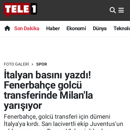
Anında Manşet
Son Dakika
Nöbetçi Eczaneler
Son Dakika
Haber
Ekonomi
Dünya
Teknolo
Başka Sohbetler
Haber
Hava Durumu
Belgesel
Ekonomi
Namaz Vakitleri
FOTO GALERI
SPOR
Bilim turu
Dünya
Trafik Durumu
İtalyan basını yazdı!
Bilim ve Teknoloji Evreni
Teknoloji
Süper Lig Puan Durumu ve Fikstür
Fenerbahçe golcü
transferinde Milan'la
Doğa Konuşuyor
Sağlık
Tüm Manşetler
yarışıyor
Dünya
Spor
Son Dakika Haberleri
Fenerbahçe, golcü transferi için dümeni
İtalya'ya kırdı. Sarı lacivertli ekip Juventus'un
Ege Saati
Yayın Akışı
Haber Arşivi