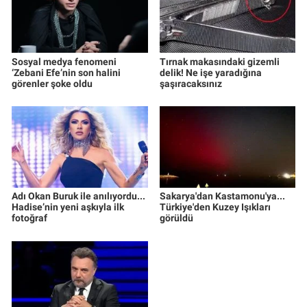
Sosyal medya fenomeni
Tırnak makasındaki gizemli
‘Zebani Efe’nin son halini
delik! Ne işe yaradığına
görenler şoke oldu
şaşıracaksınız
Adı Okan Buruk ile anılıyordu...
Sakarya'dan Kastamonu'ya...
Hadise’nin yeni aşkıyla ilk
Türkiye'den Kuzey Işıkları
fotoğraf
görüldü