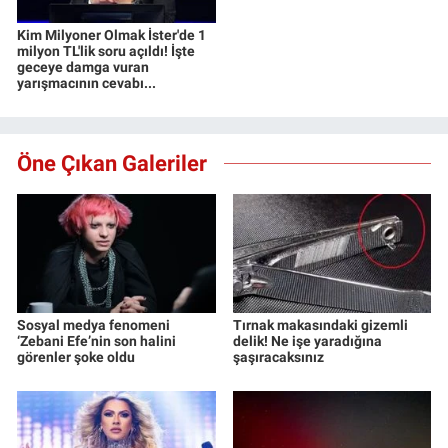
Kim Milyoner Olmak İster'de 1
milyon TL'lik soru açıldı! İşte
geceye damga vuran
yarışmacının cevabı...
Öne Çıkan Galeriler
Sosyal medya fenomeni
Tırnak makasındaki gizemli
‘Zebani Efe’nin son halini
delik! Ne işe yaradığına
görenler şoke oldu
şaşıracaksınız