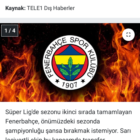
Kaynak:
TELE1 Dış Haberler
Gündem Özel
1 / 4
Günün görüntüsü
Haber
İlan
Kimdir
Koronavirüs
Kültür Sanat
Süper Lig'de sezonu ikinci sırada tamamlayan
Fenerbahçe, önümüzdeki sezonda
Ne demişti
şampiyonluğu şansa bırakmak istemiyor. Sarı