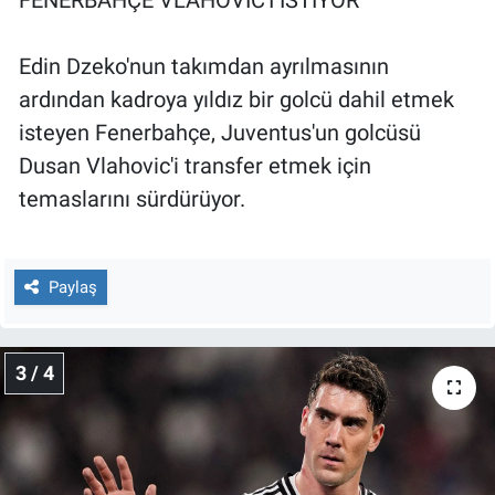
FENERBAHÇE VLAHOVIC'İ İSTİYOR
Yerel Yaşam
Edin Dzeko'nun takımdan ayrılmasının
Canlı Yayın
ardından kadroya yıldız bir golcü dahil etmek
isteyen Fenerbahçe, Juventus'un golcüsü
Dusan Vlahovic'i transfer etmek için
temaslarını sürdürüyor.
Paylaş
3 / 4