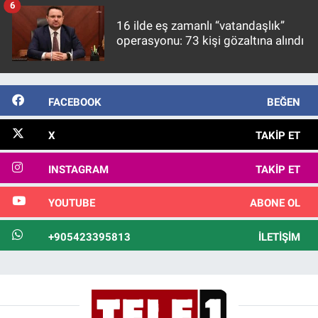
6
16 ilde eş zamanlı “vatandaşlık”
operasyonu: 73 kişi gözaltına alındı
FACEBOOK
BEĞEN
X
TAKIP ET
INSTAGRAM
TAKIP ET
YOUTUBE
ABONE OL
+905423395813
İLETIŞIM