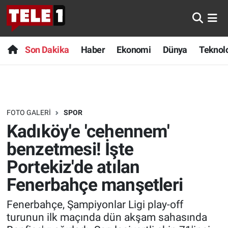
Anında Manşet
Son Dakika
Nöbetçi Eczaneler
Son Dakika
Haber
Ekonomi
Dünya
Teknolo
Başka Sohbetler
Haber
Hava Durumu
Belgesel
Ekonomi
Namaz Vakitleri
FOTO GALERI
SPOR
Bilim turu
Dünya
Trafik Durumu
Kadıköy'e 'cehennem'
Bilim ve Teknoloji Evreni
Teknoloji
Süper Lig Puan Durumu ve Fikstür
benzetmesi! İşte
Portekiz'de atılan
Doğa Konuşuyor
Sağlık
Tüm Manşetler
Fenerbahçe manşetleri
Dünya
Spor
Son Dakika Haberleri
Fenerbahçe, Şampiyonlar Ligi play-off
turunun ilk maçında dün akşam sahasında
Ege Saati
Yayın Akışı
Haber Arşivi