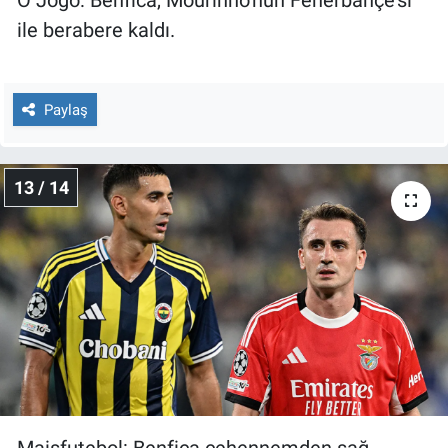
O Jogo: Benfica, Mourinho'nun Fenerbahçe'si
ile berabere kaldı.
Paylaş
13 / 14