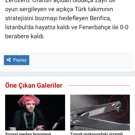
Zerozero: Ofansif açıdan oldukça zayıf bir
oyun sergileyen ve açıkça Türk takımının
stratejisini bozmayı hedefleyen Benfica,
İstanbul'da hayatta kaldı ve Fenerbahçe ile 0-0
berabere kaldı.
Paylaş
Öne Çıkan Galeriler
Sosyal medya fenomeni
Tırnak makasındaki gizemli