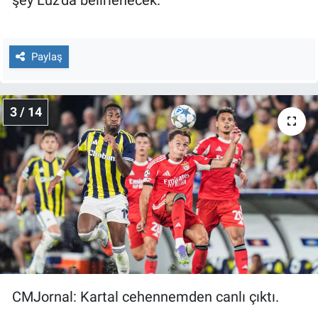
şey Luz'da belirlenecek.
Yerel Yaşam
Canlı Yayın
Paylaş
3 / 14
CMJornal: Kartal cehennemden canlı çıktı.