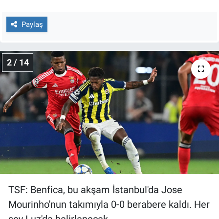
Nedir
Paylaş
Popüler
Programlar
2 / 14
Sağlık
Spor
Teknoloji
Türkiye'nin Geleceği
Türkiye'nin Gündemi
TSF: Benfica, bu akşam İstanbul'da Jose
Yerel Gündem
Mourinho'nun takımıyla 0-0 berabere kaldı. Her