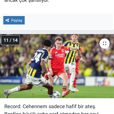
ancak çok şanslıydı.
Paylaş
11 / 14
Record: Cehennem sadece hafif bir ateş.