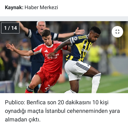
Kaynak:
Haber Merkezi
Gündem Özel
1 / 14
Günün görüntüsü
Haber
İlan
Kimdir
Koronavirüs
Kültür Sanat
Publico: Benfica son 20 dakikasını 10 kişi
oynadığı maçta İstanbul cehenneminden yara
Ne demişti
almadan çıktı.