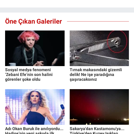
Öne Çıkan Galeriler
Sosyal medya fenomeni
Tırnak makasındaki gizemli
‘Zebani Efe’nin son halini
delik! Ne işe yaradığına
görenler şoke oldu
şaşıracaksınız
Adı Okan Buruk ile anılıyordu...
Sakarya'dan Kastamonu'ya...
Hadise’nin yeni aşkıyla ilk
Türkiye'den Kuzey Işıkları