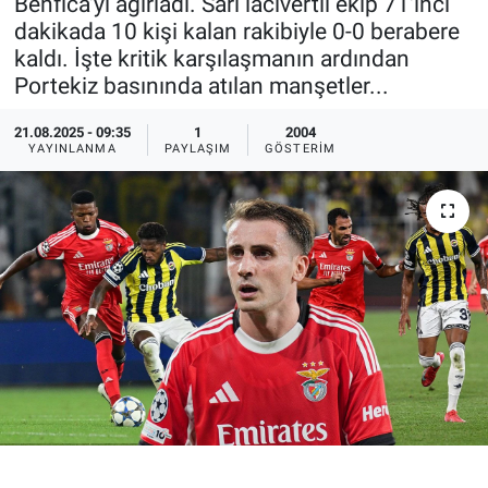
Benfica'yı ağırladı. Sarı lacivertli ekip 71'inci
dakikada 10 kişi kalan rakibiyle 0-0 berabere
Ege'den Esintiler
İletişim
kaldı. İşte kritik karşılaşmanın ardından
Portekiz basınında atılan manşetler...
Eğitim
21.08.2025 - 09:35
1
2004
Eğlence
YAYINLANMA
PAYLAŞIM
GÖSTERIM
Ekonomi
Forum
Gerçeğin İzinde
Gün Başlıyor
Gün Bitiyor
Gün Ortası