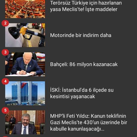
Terörsüz Türkiye için hazırlanan
yasa Meclis'te! İşte maddeler
2
Motorinde bir indirim daha
3
Bahçeli: 86 milyon kazanacak
4
İSKİ: İstanbul'da 6 ilçede su
kesintisi yaşanacak
5
MHP’li Feti Yıldız: Kanun teklifinin
Gazi Meclis'te 430’un üzerinde bir
kabulle kanunlaşacağı
görülmektedir