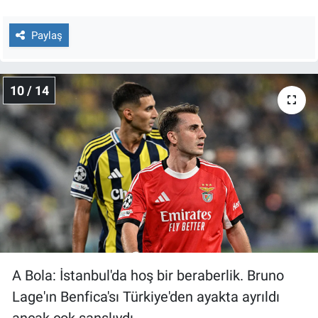
Paylaş
10 / 14
A Bola: İstanbul'da hoş bir beraberlik. Bruno
Lage'ın Benfica'sı Türkiye'den ayakta ayrıldı