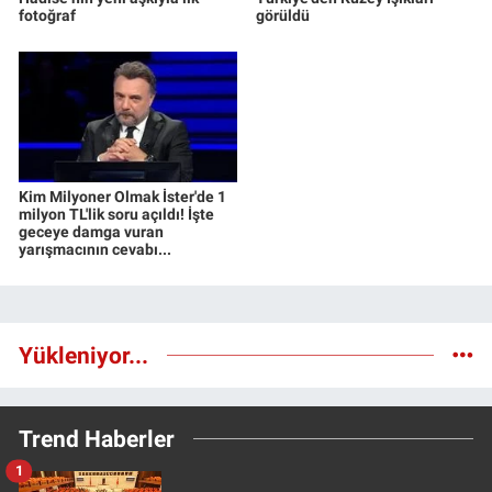
fotoğraf
görüldü
Kim Milyoner Olmak İster'de 1
milyon TL'lik soru açıldı! İşte
geceye damga vuran
yarışmacının cevabı...
Yükleniyor...
Trend Haberler
1