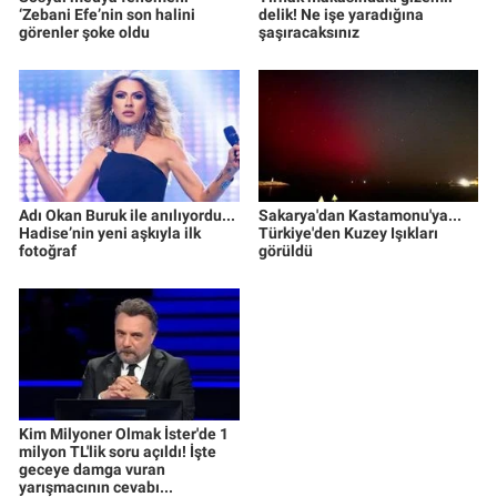
‘Zebani Efe’nin son halini
delik! Ne işe yaradığına
görenler şoke oldu
şaşıracaksınız
Adı Okan Buruk ile anılıyordu...
Sakarya'dan Kastamonu'ya...
Hadise’nin yeni aşkıyla ilk
Türkiye'den Kuzey Işıkları
fotoğraf
görüldü
Kim Milyoner Olmak İster'de 1
milyon TL'lik soru açıldı! İşte
geceye damga vuran
yarışmacının cevabı...