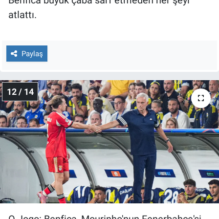
Benfica büyük çaba sarf etmeden her şeyi
atlattı.
Paylaş
12 / 14