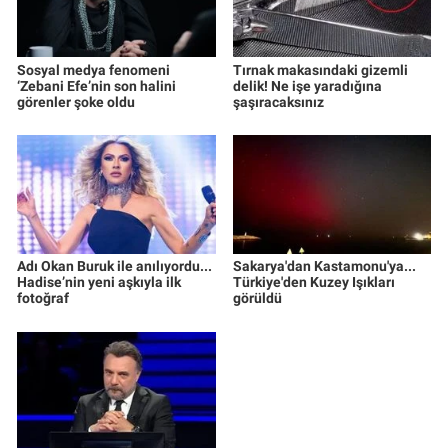
Sosyal medya fenomeni
Tırnak makasındaki gizemli
‘Zebani Efe’nin son halini
delik! Ne işe yaradığına
görenler şoke oldu
şaşıracaksınız
Adı Okan Buruk ile anılıyordu...
Sakarya'dan Kastamonu'ya...
Hadise’nin yeni aşkıyla ilk
Türkiye'den Kuzey Işıkları
fotoğraf
görüldü