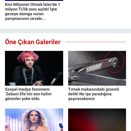
Kim Milyoner Olmak İster'de 1
milyon TL'lik soru açıldı! İşte
geceye damga vuran
yarışmacının cevabı...
Öne Çıkan Galeriler
Sosyal medya fenomeni
Tırnak makasındaki gizemli
‘Zebani Efe’nin son halini
delik! Ne işe yaradığına
görenler şoke oldu
şaşıracaksınız