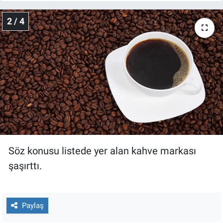
Nedir
2 / 4
Popüler
Programlar
Sağlık
Spor
Teknoloji
Söz konusu listede yer alan kahve markası
Türkiye'nin Geleceği
şaşırttı.
Türkiye'nin Gündemi
Paylaş
Yerel Gündem