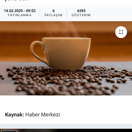
Ege'den Esintiler
İletişim
14.02.2025 - 09:53
6
6393
YAYINLANMA
PAYLAŞIM
GÖSTERIM
Eğitim
Eğlence
Ekonomi
Forum
Gerçeğin İzinde
Gün Başlıyor
Kaynak:
Haber Merkezi
Gün Bitiyor
Gün Ortası