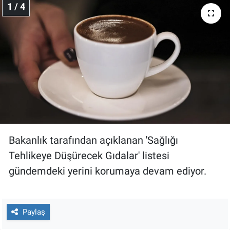
1 / 4
Gündem Özel
Günün görüntüsü
Haber
İlan
Kimdir
Bakanlık tarafından açıklanan 'Sağlığı
Tehlikeye Düşürecek Gıdalar' listesi
Koronavirüs
gündemdeki yerini korumaya devam ediyor.
Kültür Sanat
Ne demişti
Paylaş