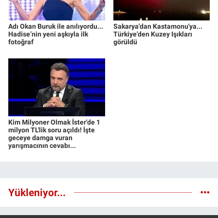
Adı Okan Buruk ile anılıyordu...
Sakarya'dan Kastamonu'ya...
Hadise’nin yeni aşkıyla ilk
Türkiye'den Kuzey Işıkları
fotoğraf
görüldü
Kim Milyoner Olmak İster'de 1
milyon TL'lik soru açıldı! İşte
geceye damga vuran
yarışmacının cevabı...
Yükleniyor...