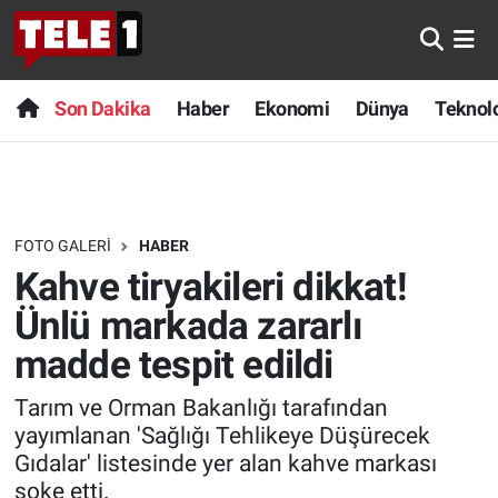
Anında Manşet
Son Dakika
Nöbetçi Eczaneler
Son Dakika
Haber
Ekonomi
Dünya
Teknolo
Başka Sohbetler
Haber
Hava Durumu
Belgesel
Ekonomi
Namaz Vakitleri
FOTO GALERI
HABER
Bilim turu
Dünya
Trafik Durumu
Kahve tiryakileri dikkat!
Bilim ve Teknoloji Evreni
Teknoloji
Süper Lig Puan Durumu ve Fikstür
Ünlü markada zararlı
madde tespit edildi
Doğa Konuşuyor
Sağlık
Tüm Manşetler
Tarım ve Orman Bakanlığı tarafından
Dünya
Spor
Son Dakika Haberleri
yayımlanan 'Sağlığı Tehlikeye Düşürecek
Gıdalar' listesinde yer alan kahve markası
Ege Saati
Yayın Akışı
Haber Arşivi
şoke etti.