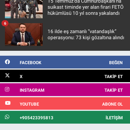
15 Temmuz'da Cumhurbaşkanı'na
suikast timinde yer alan firari FETÖ
hükümlüsü 10 yıl sonra yakalandı
6
16 ilde eş zamanlı “vatandaşlık”
operasyonu: 73 kişi gözaltına alındı
FACEBOOK
BEĞEN
X
TAKIP ET
INSTAGRAM
TAKIP ET
YOUTUBE
ABONE OL
+905423395813
İLETIŞIM