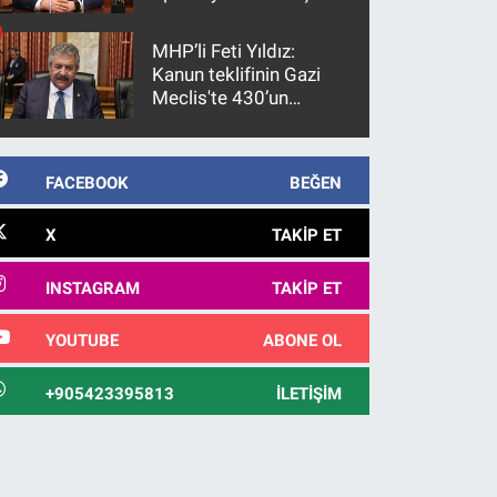
gözaltına alındı
MHP’li Feti Yıldız:
Kanun teklifinin Gazi
Meclis'te 430’un
üzerinde bir kabulle
kanunlaşacağı
görülmektedir
FACEBOOK
BEĞEN
X
TAKIP ET
INSTAGRAM
TAKIP ET
YOUTUBE
ABONE OL
+905423395813
İLETIŞIM