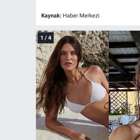
Gündem Özel
Kaynak:
Haber Merkezi
Günün görüntüsü
1 / 4
Haber
İlan
Kimdir
Koronavirüs
Kültür Sanat
Ne demişti