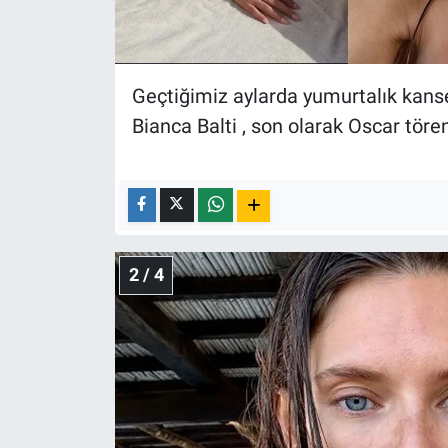
Nedir
Popüler
Geçtiğimiz aylarda yumurtalık kanse
Programlar
Bianca Balti , son olarak Oscar töre
Sağlık
Spor
Teknoloji
2 / 4
Türkiye'nin Geleceği
Türkiye'nin Gündemi
Yerel Gündem