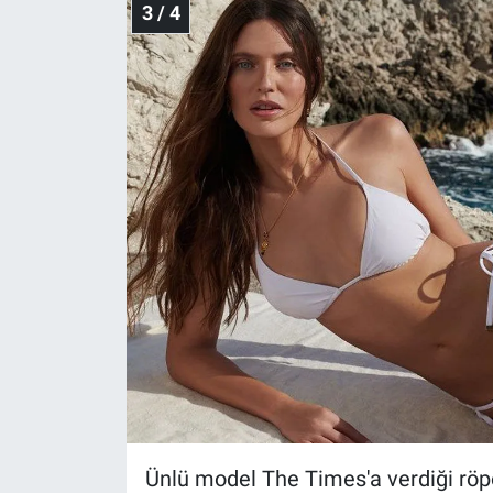
3 / 4
Ünlü model The Times'a verdiği röpor