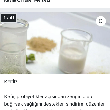
Kaynak:
Haber Merkezi
Gündem Özel
1 / 41
Günün görüntüsü
Haber
İlan
Kimdir
Koronavirüs
KEFİR
Kültür Sanat
Kefir, probiyotikler açısından zengin olup
Ne demişti
bağırsak sağlığını destekler, sindirimi düzenler