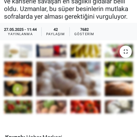
ve kanserle savaşan en sağlıklı gıdalar belli
oldu. Uzmanlar, bu süper besinlerin mutlaka
Ege'den Esintiler
İletişim
sofralarda yer alması gerektiğini vurguluyor.
Eğitim
27.05.2025 - 11:44
42
7682
YAYINLANMA
PAYLAŞIM
GÖSTERIM
Eğlence
Ekonomi
Forum
Gerçeğin İzinde
Gün Başlıyor
Gün Bitiyor
Gün Ortası