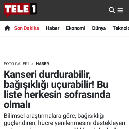
Anında Manşet
Son Dakika
Nöbetçi Eczaneler
Son Dakika
Haber
Ekonomi
Dünya
Teknolo
Başka Sohbetler
Haber
Hava Durumu
Belgesel
Ekonomi
Namaz Vakitleri
FOTO GALERI
HABER
Bilim turu
Dünya
Trafik Durumu
Kanseri durdurabilir,
Bilim ve Teknoloji Evreni
Teknoloji
Süper Lig Puan Durumu ve Fikstür
bağışıklığı uçurabilir! Bu
liste herkesin sofrasında
Doğa Konuşuyor
Sağlık
Tüm Manşetler
olmalı
Dünya
Spor
Son Dakika Haberleri
Bilimsel araştırmalara göre, bağışıklığı
güçlendiren, hücre yenilenmesini destekleyen
Ege Saati
Yayın Akışı
Haber Arşivi