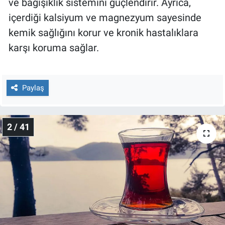
ve bağışıklık sistemini güçlendirir. Ayrıca,
Nedir
içerdiği kalsiyum ve magnezyum sayesinde
Popüler
kemik sağlığını korur ve kronik hastalıklara
karşı koruma sağlar.
Programlar
Sağlık
Paylaş
Spor
2 / 41
Teknoloji
Türkiye'nin Geleceği
Türkiye'nin Gündemi
Yerel Gündem