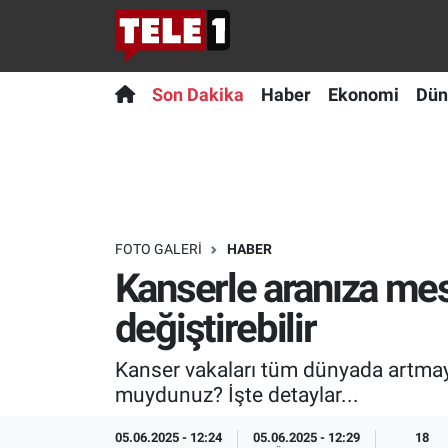
Anında Manşet
Son Dakika
Nöbetçi Eczaneler
Son Dakika
Haber
Ekonomi
Dün
Başka Sohbetler
Haber
Hava Durumu
Belgesel
Ekonomi
Namaz Vakitleri
Bilim turu
Dünya
Trafik Durumu
FOTO GALERI
HABER
Kanserle aranıza mes
Bilim ve Teknoloji Evreni
Teknoloji
Süper Lig Puan Durumu ve Fikstür
değiştirebilir
Doğa Konuşuyor
Sağlık
Tüm Manşetler
Kanser vakaları tüm dünyada artmay
Dünya
Spor
Son Dakika Haberleri
muydunuz? İşte detaylar...
Ege Saati
Yayın Akışı
Haber Arşivi
05.06.2025 - 12:24
05.06.2025 - 12:29
18