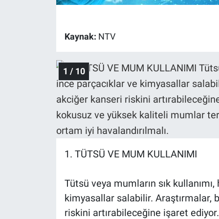
Gündem Özel
Kaynak:
NTV
Günün görüntüsü
1 / 10
Haber
İlan
Kimdir
Koronavirüs
1. TÜTSÜ VE MUM KULLANIMI
Kültür Sanat
Tütsü veya mumların sık kullanımı, 
kimyasallar salabilir. Araştırmalar,
Ne demişti
riskini artırabileceğine işaret ediy