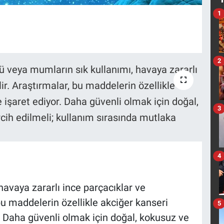
1
2
3
4
havaya zararlı ince parçacıklar ve
 bu maddelerin özellikle akciğer kanseri
5
or. Daha güvenli olmak için doğal, kokusuz ve