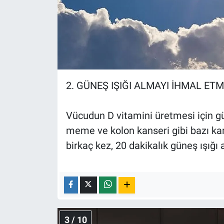
Yerel Yaşam
Canlı Yayın
2. GÜNEŞ IŞIĞI ALMAYI İHMAL ET
Vücudun D vitamini üretmesi için g
meme ve kolon kanseri gibi bazı kanse
birkaç kez, 20 dakikalık güneş ışığı 
3 / 10