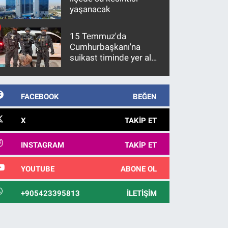
yaşanacak
15 Temmuz'da
Cumhurbaşkanı'na
suikast timinde yer alan
firari FETÖ hükümlüsü
10 yıl sonra yakalandı
FACEBOOK
BEĞEN
X
TAKIP ET
INSTAGRAM
TAKIP ET
YOUTUBE
ABONE OL
+905423395813
İLETIŞIM