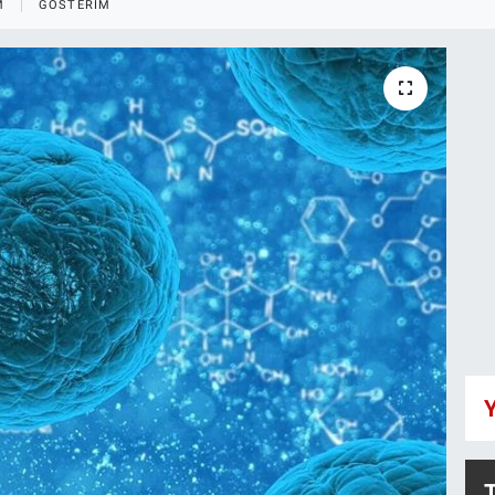
M
GÖSTERIM
Y