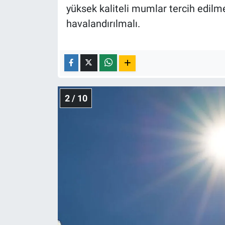
Nedir
yüksek kaliteli mumlar tercih edilme
havalandırılmalı.
Popüler
Programlar
Sağlık
2 / 10
Spor
Teknoloji
Türkiye'nin Geleceği
Türkiye'nin Gündemi
Yerel Gündem