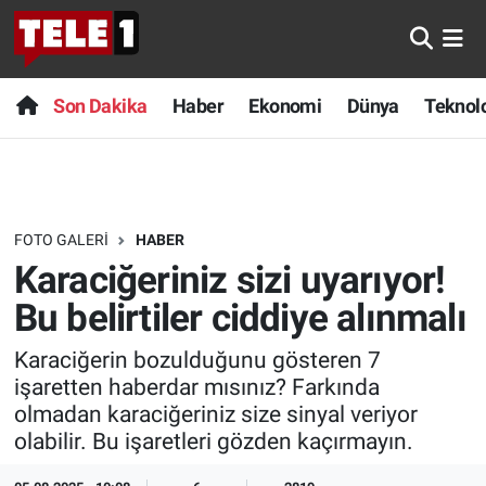
Anında Manşet
Son Dakika
Nöbetçi Eczaneler
Son Dakika
Haber
Ekonomi
Dünya
Teknolo
Başka Sohbetler
Haber
Hava Durumu
Belgesel
Ekonomi
Namaz Vakitleri
FOTO GALERI
HABER
Bilim turu
Dünya
Trafik Durumu
Karaciğeriniz sizi uyarıyor!
Bilim ve Teknoloji Evreni
Teknoloji
Süper Lig Puan Durumu ve Fikstür
Bu belirtiler ciddiye alınmalı
Karaciğerin bozulduğunu gösteren 7
Doğa Konuşuyor
Sağlık
Tüm Manşetler
işaretten haberdar mısınız? Farkında
olmadan karaciğeriniz size sinyal veriyor
Dünya
Spor
Son Dakika Haberleri
olabilir. Bu işaretleri gözden kaçırmayın.
Ege Saati
Yayın Akışı
Haber Arşivi