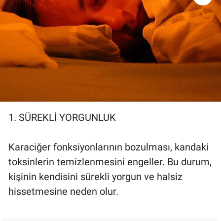
Gündem Özel
Günün görüntüsü
Haber
İlan
1. SÜREKLİ YORGUNLUK
Kimdir
Karaciğer fonksiyonlarının bozulması, kandaki
Koronavirüs
toksinlerin temizlenmesini engeller. Bu durum,
Kültür Sanat
kişinin kendisini sürekli yorgun ve halsiz
hissetmesine neden olur.
Ne demişti