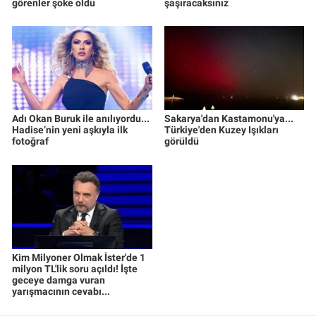
görenler şoke oldu
şaşıracaksınız
Adı Okan Buruk ile anılıyordu...
Sakarya'dan Kastamonu'ya...
Hadise’nin yeni aşkıyla ilk
Türkiye'den Kuzey Işıkları
fotoğraf
görüldü
Kim Milyoner Olmak İster'de 1
milyon TL'lik soru açıldı! İşte
geceye damga vuran
yarışmacının cevabı...