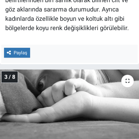
belirtilerinden biri sarılık olarak bilinen cilt ve
Yerel Yaşam
göz aklarında sararma durumudur. Ayrıca
kadınlarda özellikle boyun ve koltuk altı gibi
Canlı Yayın
bölgelerde koyu renk değişiklikleri görülebilir.
Paylaş
3 / 8