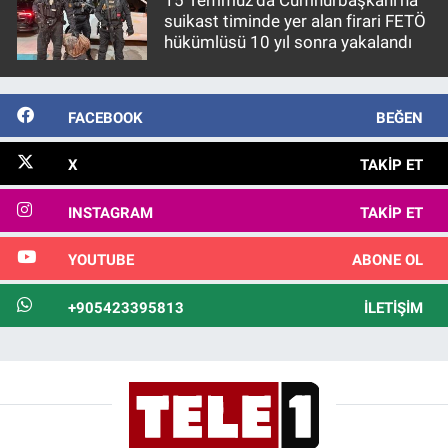
suikast timinde yer alan firari FETÖ
hükümlüsü 10 yıl sonra yakalandı
FACEBOOK
BEĞEN
X
TAKIP ET
INSTAGRAM
TAKIP ET
YOUTUBE
ABONE OL
+905423395813
İLETIŞIM