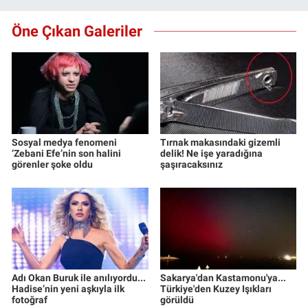
Öne Çıkan Galeriler
Sosyal medya fenomeni
Tırnak makasındaki gizemli
‘Zebani Efe’nin son halini
delik! Ne işe yaradığına
görenler şoke oldu
şaşıracaksınız
Adı Okan Buruk ile anılıyordu...
Sakarya'dan Kastamonu'ya...
Hadise’nin yeni aşkıyla ilk
Türkiye'den Kuzey Işıkları
fotoğraf
görüldü