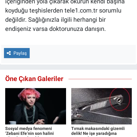
içeriğinden yola çıkarak okurun kendi başına
koyduğu teşhislerden tele1.com.tr sorumlu
değildir. Sağlığınızla ilgili herhangi bir
endişeniz varsa doktorunuza danışın.
Paylaş
Öne Çıkan Galeriler
Sosyal medya fenomeni
Tırnak makasındaki gizemli
‘Zebani Efe’nin son halini
delik! Ne işe yaradığına