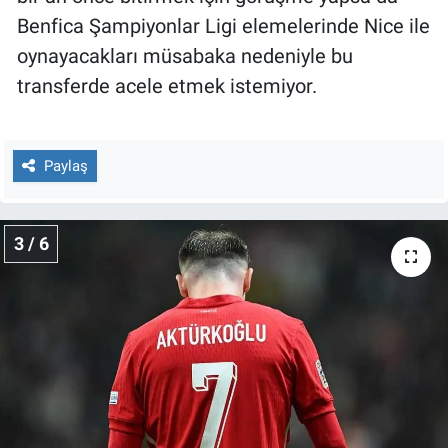
Yerel Yaşam
Benfica Şampiyonlar Ligi elemelerinde Nice ile
oynayacakları müsabaka nedeniyle bu
Canlı Yayın
transferde acele etmek istemiyor.
Paylaş
3 / 6