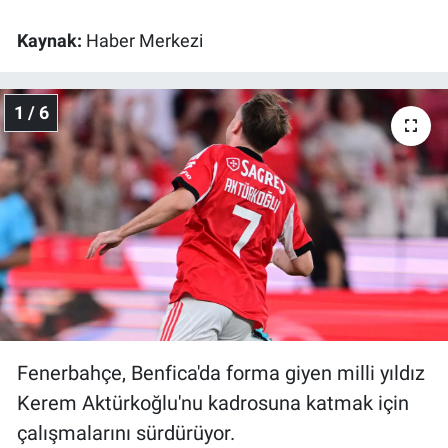
Kaynak:
Haber Merkezi
Gündem Özel
Günün görüntüsü
1 / 6
Haber
İlan
Kimdir
Koronavirüs
Kültür Sanat
Fenerbahçe, Benfica'da forma giyen milli yıldız
Kerem Aktürkoğlu'nu kadrosuna katmak için
Ne demişti
çalışmalarını sürdürüyor.