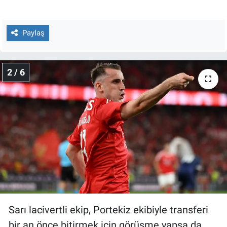
Nedir
Popüler
Paylaş
Programlar
2 / 6
Sağlık
Spor
Teknoloji
Türkiye'nin Geleceği
Türkiye'nin Gündemi
Sarı lacivertli ekip, Portekiz ekibiyle transferi
Yerel Gündem
bir an önce bitirmek için görüşme yapsa da