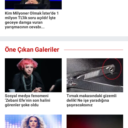
Kim Milyoner Olmak İster'de 1
milyon TL'lik soru açıldı! İşte
geceye damga vuran
yarışmacının cevabı...
Öne Çıkan Galeriler
Sosyal medya fenomeni
Tırnak makasındaki gizemli
‘Zebani Efe’nin son halini
delik! Ne işe yaradığına
görenler şoke oldu
şaşıracaksınız