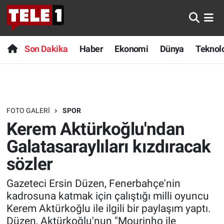
Anında Manşet
Son Dakika
Nöbetçi Eczaneler
Son Dakika
Haber
Ekonomi
Dünya
Teknolo
Başka Sohbetler
Haber
Hava Durumu
Belgesel
Ekonomi
Namaz Vakitleri
FOTO GALERI
SPOR
Bilim turu
Dünya
Trafik Durumu
Kerem Aktürkoğlu'ndan
Bilim ve Teknoloji Evreni
Teknoloji
Süper Lig Puan Durumu ve Fikstür
Galatasaraylıları kızdıracak
sözler
Doğa Konuşuyor
Sağlık
Tüm Manşetler
Gazeteci Ersin Düzen, Fenerbahçe'nin
Dünya
Spor
Son Dakika Haberleri
kadrosuna katmak için çalıştığı milli oyuncu
Kerem Aktürkoğlu ile ilgili bir paylaşım yaptı.
Ege Saati
Yayın Akışı
Haber Arşivi
Düzen, Aktürkoğlu'nun "Mourinho ile