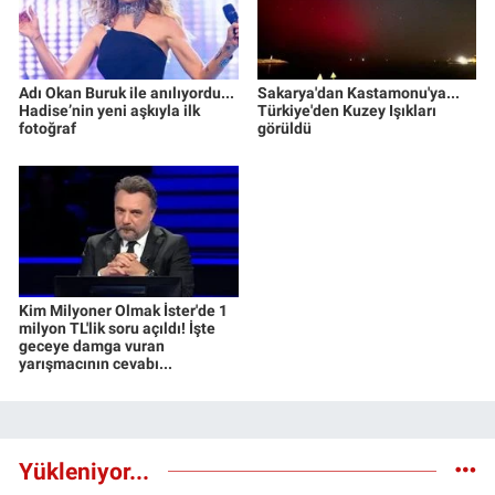
Adı Okan Buruk ile anılıyordu...
Sakarya'dan Kastamonu'ya...
Hadise’nin yeni aşkıyla ilk
Türkiye'den Kuzey Işıkları
fotoğraf
görüldü
Kim Milyoner Olmak İster'de 1
milyon TL'lik soru açıldı! İşte
geceye damga vuran
yarışmacının cevabı...
Yükleniyor...