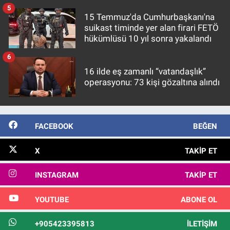
5
15 Temmuz'da Cumhurbaşkanı'na
suikast timinde yer alan firari FETÖ
hükümlüsü 10 yıl sonra yakalandı
6
16 ilde eş zamanlı “vatandaşlık”
operasyonu: 73 kişi gözaltına alındı
FACEBOOK
BEĞEN
X
TAKIP ET
INSTAGRAM
TAKIP ET
YOUTUBE
ABONE OL
+905423395813
İLETIŞIM