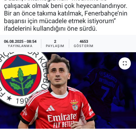
çalışacak olmak beni çok heyecanlandırıyor.
Ege'den Esintiler
İletişim
Bir an önce takıma katılmak, Fenerbahçe’nin
başarısı için mücadele etmek istiyorum”
Eğitim
ifadelerini kullandığını öne sürdü.
Eğlence
06.08.2025 - 08:54
2
4653
YAYINLANMA
PAYLAŞIM
GÖSTERIM
Ekonomi
Forum
Gerçeğin İzinde
Gün Başlıyor
Gün Bitiyor
Gün Ortası