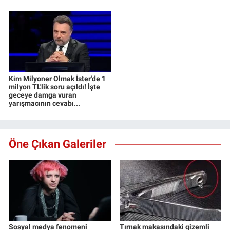
Kim Milyoner Olmak İster'de 1
milyon TL'lik soru açıldı! İşte
geceye damga vuran
yarışmacının cevabı...
Öne Çıkan Galeriler
Sosyal medya fenomeni
Tırnak makasındaki gizemli