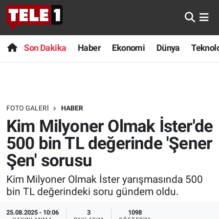
Anında Manşet
Son Dakika
Nöbetçi Eczaneler
Son Dakika
Haber
Ekonomi
Dünya
Teknolo
Başka Sohbetler
Haber
Hava Durumu
Belgesel
Ekonomi
Namaz Vakitleri
FOTO GALERI
HABER
Bilim turu
Dünya
Trafik Durumu
Kim Milyoner Olmak İster'de
Bilim ve Teknoloji Evreni
Teknoloji
Süper Lig Puan Durumu ve Fikstür
500 bin TL değerinde 'Şener
Şen' sorusu
Doğa Konuşuyor
Sağlık
Tüm Manşetler
Kim Milyoner Olmak İster yarışmasında 500
Dünya
Spor
Son Dakika Haberleri
bin TL değerindeki soru gündem oldu.
Ege Saati
Yayın Akışı
Haber Arşivi
25.08.2025 - 10:06
3
1098