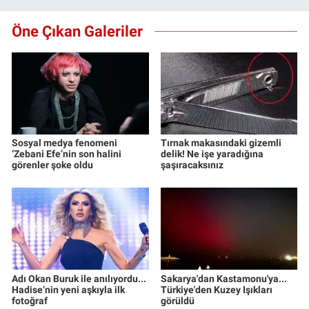
Öne Çıkan Galeriler
Sosyal medya fenomeni
Tırnak makasındaki gizemli
‘Zebani Efe’nin son halini
delik! Ne işe yaradığına
görenler şoke oldu
şaşıracaksınız
Adı Okan Buruk ile anılıyordu...
Sakarya'dan Kastamonu'ya...
Hadise’nin yeni aşkıyla ilk
Türkiye'den Kuzey Işıkları
fotoğraf
görüldü