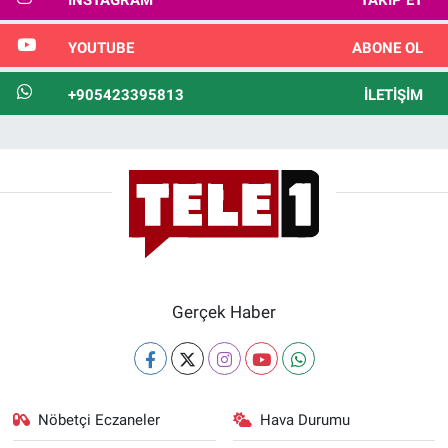
INSTAGRAM
TAKIP ET
YOUTUBE
ABONE OL
+905423395813
İLETIŞIM
Gerçek Haber
Nöbetçi Eczaneler
Hava Durumu