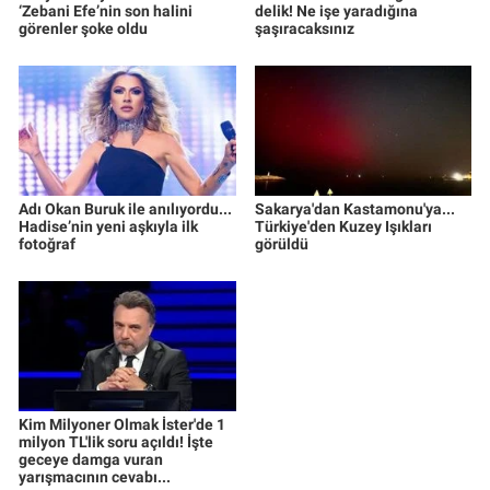
‘Zebani Efe’nin son halini
delik! Ne işe yaradığına
görenler şoke oldu
şaşıracaksınız
Adı Okan Buruk ile anılıyordu...
Sakarya'dan Kastamonu'ya...
Hadise’nin yeni aşkıyla ilk
Türkiye'den Kuzey Işıkları
fotoğraf
görüldü
Kim Milyoner Olmak İster'de 1
milyon TL'lik soru açıldı! İşte
geceye damga vuran
yarışmacının cevabı...