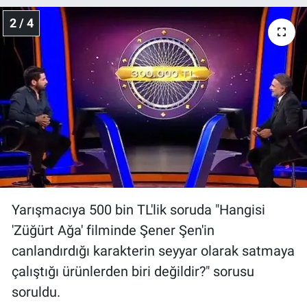
Nedir
2 / 4
Popüler
Programlar
Sağlık
Spor
Teknoloji
Yarışmacıya 500 bin TL'lik soruda "Hangisi
Türkiye'nin Geleceği
'Züğürt Ağa' filminde Şener Şen'in
canlandırdığı karakterin seyyar olarak satmaya
Türkiye'nin Gündemi
çalıştığı ürünlerden biri değildir?" sorusu
Yerel Gündem
soruldu.