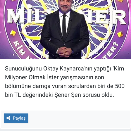
Gündem Özel
Günün görüntüsü
Haber
İlan
Sunuculuğunu Oktay Kaynarca'nın yaptığı ‘Kim
Kimdir
Milyoner Olmak İster yarışmasının son
bölümüne damga vuran sorulardan biri de 500
Koronavirüs
bin TL değerindeki Şener Şen sorusu oldu.
Kültür Sanat
Ne demişti
Paylaş