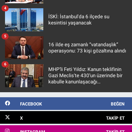
4
İSKİ: İstanbul'da 6 ilçede su
kesintisi yaşanacak
5
16 ilde eş zamanlı “vatandaşlık”
operasyonu: 73 kişi gözaltına alındı
6
MHP’li Feti Yıldız: Kanun teklifinin
Gazi Meclis'te 430’un üzerinde bir
kabulle kanunlaşacağı
görülmektedir
FACEBOOK
BEĞEN
X
TAKIP ET