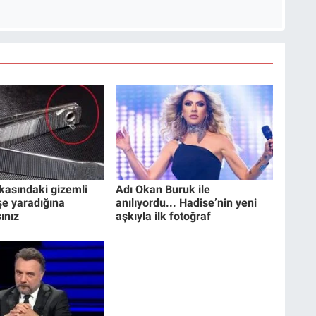
kasındaki gizemli
Adı Okan Buruk ile
işe yaradığına
anılıyordu... Hadise’nin yeni
ınız
aşkıyla ilk fotoğraf