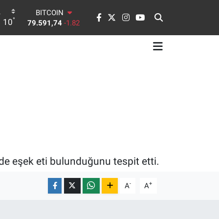
DOLAR
°
10
45,43620
0.02
EURO
53,38690
0.19
STERLİN
61,60380
0.18
G.ALTIN
6862,09000
0.19
BİST100
14.598,00
0
BITCOIN
79.591,74
-1.82
de eşek eti bulunduğunu tespit etti.
-
+
A
A