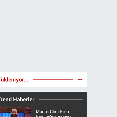
ükleniyor...
Trend Haberler
MasterChef Eren