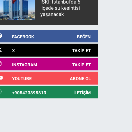
İSKİ: İstanbul'da 6
ilçede su kesintisi
yaşanacak
FACEBOOK
BEĞEN
X
TAKIP ET
INSTAGRAM
TAKIP ET
YOUTUBE
ABONE OL
+905423395813
İLETIŞIM