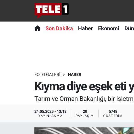
Anında Manşet
Son Dakika
Nöbetçi Eczaneler
Son Dakika
Haber
Ekonomi
Dün
Başka Sohbetler
Haber
Hava Durumu
Belgesel
Ekonomi
Namaz Vakitleri
Bilim turu
Dünya
Trafik Durumu
FOTO GALERI
HABER
Kıyma diye eşek eti y
Bilim ve Teknoloji Evreni
Teknoloji
Süper Lig Puan Durumu ve Fikstür
Tarım ve Orman Bakanlığı, bir işletm
Doğa Konuşuyor
Sağlık
Tüm Manşetler
24.05.2025 - 13:18
20
5748
Dünya
Spor
Son Dakika Haberleri
YAYINLANMA
PAYLAŞIM
GÖSTERIM
Ege Saati
Yayın Akışı
Haber Arşivi