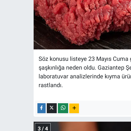
Yerel Yaşam
Canlı Yayın
Söz konusu listeye 23 Mayıs Cuma gü
şaşkınlığa neden oldu. Gaziantep Şe
laboratuvar analizlerinde kıyma ürün
rastlandı.
3 / 4