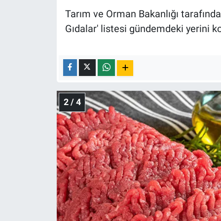
Nedir
Tarım ve Orman Bakanlığı tarafından
Gıdalar' listesi gündemdeki yerini 
Popüler
Programlar
Sağlık
2 / 4
Spor
Teknoloji
Türkiye'nin Geleceği
Türkiye'nin Gündemi
Yerel Gündem