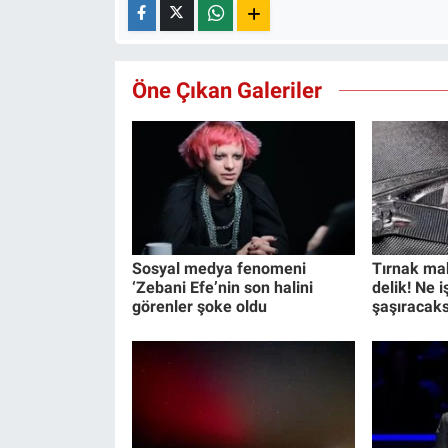
Öne Çıkan Galeriler
Sosyal medya fenomeni
Tırnak ma
‘Zebani Efe’nin son halini
delik! Ne 
görenler şoke oldu
şaşıracaks