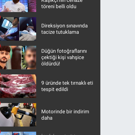
Kaşıkçı'nın cenaze
töreni belli oldu
Direksiyon sınavında
tacize tutuklama
Düğün fotoğraflarını
çektiği kişi vahşice
öldürdü!
9 üründe tek tırnaklı eti
tespit edildi
Motorinde bir indirim
daha