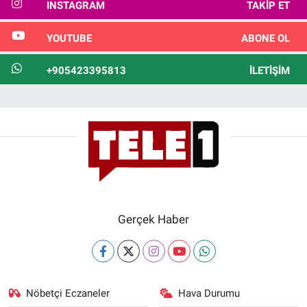
INSTAGRAM
TAKIP ET
YOUTUBE
ABONE OL
+905423395813
İLETIŞIM
Gerçek Haber
Nöbetçi Eczaneler
Hava Durumu