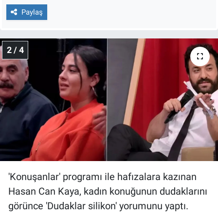
Nedir
Paylaş
Popüler
2 / 4
Programlar
Sağlık
Spor
Teknoloji
Türkiye'nin Geleceği
'Konuşanlar' programı ile hafızalara kazınan
Türkiye'nin Gündemi
Hasan Can Kaya, kadın konuğunun dudaklarını
Yerel Gündem
görünce 'Dudaklar silikon' yorumunu yaptı.