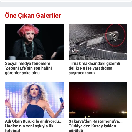
Öne Çıkan Galeriler
Sosyal medya fenomeni
Tırnak makasındaki gizemli
‘Zebani Efe’nin son halini
delik! Ne işe yaradığına
görenler şoke oldu
şaşıracaksınız
Adı Okan Buruk ile anılıyordu...
Sakarya'dan Kastamonu'ya...
Hadise’nin yeni aşkıyla ilk
Türkiye'den Kuzey Işıkları
fotoğraf
görüldü