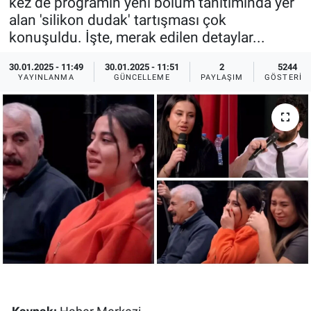
kez de programın yeni bölüm tanıtımında yer
alan 'silikon dudak' tartışması çok
Ege'den Esintiler
İletişim
konuşuldu. İşte, merak edilen detaylar...
Eğitim
30.01.2025 - 11:49
30.01.2025 - 11:51
2
5244
YAYINLANMA
GÜNCELLEME
PAYLAŞIM
GÖSTERIM
Eğlence
Ekonomi
Forum
Gerçeğin İzinde
Gün Başlıyor
Gün Bitiyor
Gün Ortası