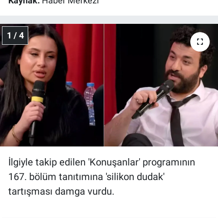
Kaynak:
Haber Merkezi
Gündem Özel
1 / 4
Günün görüntüsü
Haber
İlan
Kimdir
Koronavirüs
İlgiyle takip edilen 'Konuşanlar' programının
Kültür Sanat
167. bölüm tanıtımına 'silikon dudak'
tartışması damga vurdu.
Ne demişti