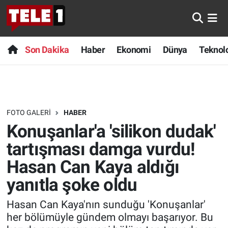
Anında Manşet
Son Dakika
Nöbetçi Eczaneler
Son Dakika
Haber
Ekonomi
Dünya
Teknolo
Başka Sohbetler
Haber
Hava Durumu
Belgesel
Ekonomi
Namaz Vakitleri
FOTO GALERI
HABER
Bilim turu
Dünya
Trafik Durumu
Konuşanlar'a 'silikon dudak'
Bilim ve Teknoloji Evreni
Teknoloji
Süper Lig Puan Durumu ve Fikstür
tartışması damga vurdu!
Hasan Can Kaya aldığı
Doğa Konuşuyor
Sağlık
Tüm Manşetler
yanıtla şoke oldu
Dünya
Spor
Son Dakika Haberleri
Hasan Can Kaya'nın sunduğu 'Konuşanlar'
her bölümüyle gündem olmayı başarıyor. Bu
Ege Saati
Yayın Akışı
Haber Arşivi