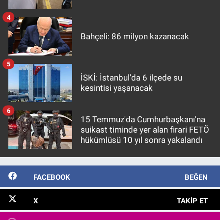
4
Bahçeli: 86 milyon kazanacak
5
İSKİ: İstanbul'da 6 ilçede su
kesintisi yaşanacak
6
15 Temmuz'da Cumhurbaşkanı'na
suikast timinde yer alan firari FETÖ
hükümlüsü 10 yıl sonra yakalandı
FACEBOOK
BEĞEN
X
TAKIP ET