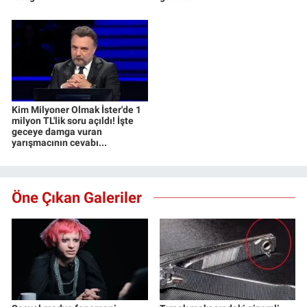
Kim Milyoner Olmak İster'de 1
milyon TL'lik soru açıldı! İşte
geceye damga vuran
yarışmacının cevabı...
Öne Çıkan Galeriler