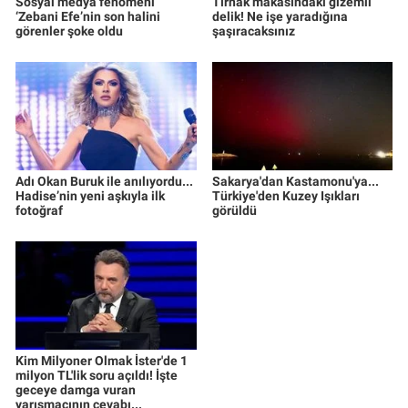
Sosyal medya fenomeni
Tırnak makasındaki gizemli
‘Zebani Efe’nin son halini
delik! Ne işe yaradığına
görenler şoke oldu
şaşıracaksınız
Adı Okan Buruk ile anılıyordu...
Sakarya'dan Kastamonu'ya...
Hadise’nin yeni aşkıyla ilk
Türkiye'den Kuzey Işıkları
fotoğraf
görüldü
Kim Milyoner Olmak İster'de 1
milyon TL'lik soru açıldı! İşte
geceye damga vuran
yarışmacının cevabı...