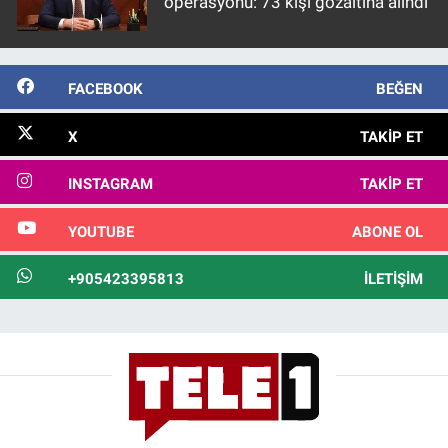
operasyonu: 73 kişi gözaltına alındı
FACEBOOK
BEĞEN
X
TAKIP ET
INSTAGRAM
TAKIP ET
YOUTUBE
ABONE OL
+905423395813
İLETIŞIM