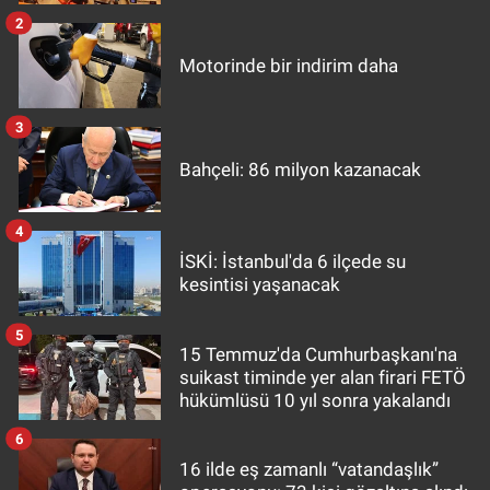
2
Motorinde bir indirim daha
3
Bahçeli: 86 milyon kazanacak
4
İSKİ: İstanbul'da 6 ilçede su
kesintisi yaşanacak
5
15 Temmuz'da Cumhurbaşkanı'na
suikast timinde yer alan firari FETÖ
hükümlüsü 10 yıl sonra yakalandı
6
16 ilde eş zamanlı “vatandaşlık”