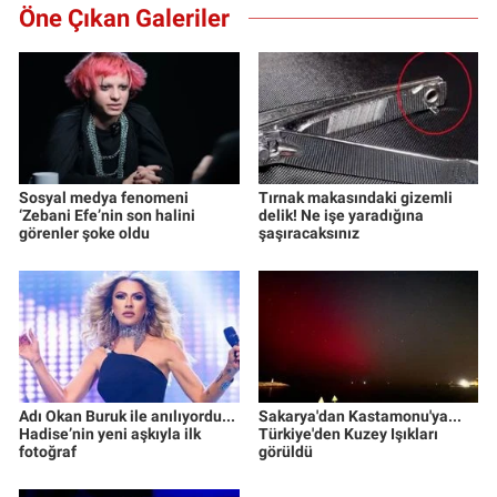
Öne Çıkan Galeriler
Sosyal medya fenomeni
Tırnak makasındaki gizemli
‘Zebani Efe’nin son halini
delik! Ne işe yaradığına
görenler şoke oldu
şaşıracaksınız
Adı Okan Buruk ile anılıyordu...
Sakarya'dan Kastamonu'ya...
Hadise’nin yeni aşkıyla ilk
Türkiye'den Kuzey Işıkları
fotoğraf
görüldü