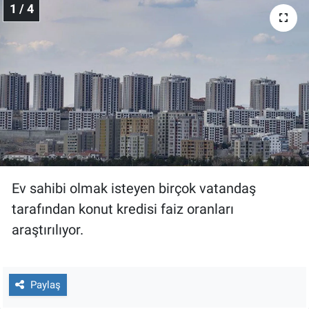
1 / 4
Gündem Özel
Günün görüntüsü
Haber
İlan
Kimdir
Ev sahibi olmak isteyen birçok vatandaş
tarafından konut kredisi faiz oranları
Koronavirüs
araştırılıyor.
Kültür Sanat
Ne demişti
Paylaş