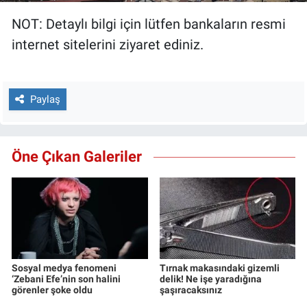
NOT: Detaylı bilgi için lütfen bankaların resmi
internet sitelerini ziyaret ediniz.
Paylaş
Öne Çıkan Galeriler
Sosyal medya fenomeni
Tırnak makasındaki gizemli
‘Zebani Efe’nin son halini
delik! Ne işe yaradığına
görenler şoke oldu
şaşıracaksınız