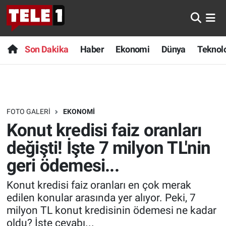
Anında Manşet
Son Dakika
Nöbetçi Eczaneler
Son Dakika
Haber
Ekonomi
Dünya
Teknolo
Başka Sohbetler
Haber
Hava Durumu
Belgesel
Ekonomi
Namaz Vakitleri
FOTO GALERI
EKONOMI
Bilim turu
Dünya
Trafik Durumu
Konut kredisi faiz oranları
Bilim ve Teknoloji Evreni
Teknoloji
Süper Lig Puan Durumu ve Fikstür
değişti! İşte 7 milyon TL'nin
geri ödemesi...
Doğa Konuşuyor
Sağlık
Tüm Manşetler
Konut kredisi faiz oranları en çok merak
Dünya
Spor
Son Dakika Haberleri
edilen konular arasında yer alıyor. Peki, 7
milyon TL konut kredisinin ödemesi ne kadar
Ege Saati
Yayın Akışı
Haber Arşivi
oldu? İşte cevabı...