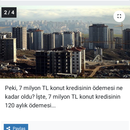
Nedir
2 / 4
Popüler
Programlar
Sağlık
Spor
Teknoloji
Peki, 7 milyon TL konut kredisinin ödemesi ne
Türkiye'nin Geleceği
kadar oldu? İşte, 7 milyon TL konut kredisinin
120 aylık ödemesi...
Türkiye'nin Gündemi
Yerel Gündem
Paylaş