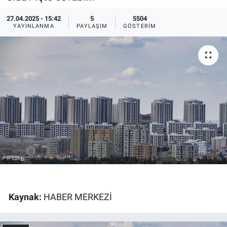
Ege'den Esintiler
İletişim
27.04.2025 - 15:42
5
5504
YAYINLANMA
PAYLAŞIM
GÖSTERIM
Eğitim
Eğlence
Ekonomi
Forum
Gerçeğin İzinde
Gün Başlıyor
Kaynak:
HABER MERKEZİ
Gün Bitiyor
Gün Ortası