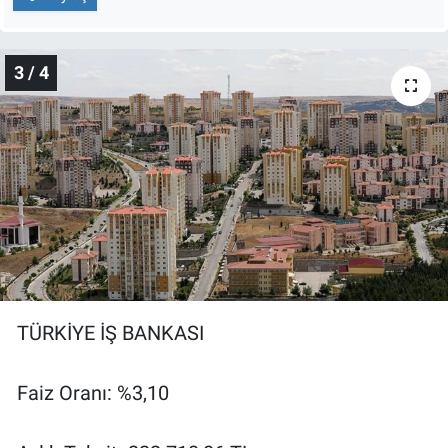
Yerel Yaşam
Canlı Yayın
3 / 4
TÜRKİYE İŞ BANKASI
Faiz Oranı: %3,10