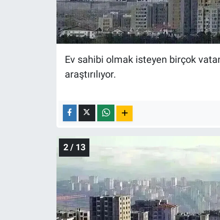
Nedir
Popüler
Programlar
Ev sahibi olmak isteyen birçok vatan
araştırılıyor.
Sağlık
Spor
Teknoloji
2 / 13
Türkiye'nin Geleceği
Türkiye'nin Gündemi
Yerel Gündem