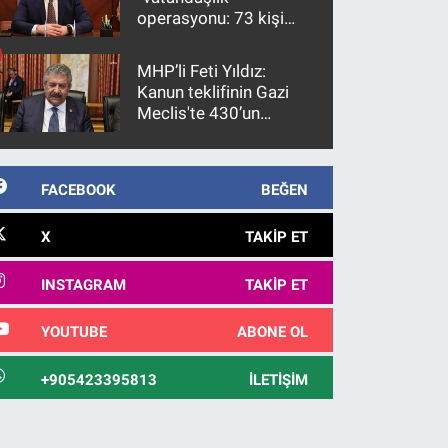
operasyonu: 73 kişi
gözaltına alındı
MHP’li Feti Yıldız:
Kanun teklifinin Gazi
Meclis'te 430’un
üzerinde bir kabulle
kanunlaşacağı
görülmektedir
FACEBOOK
BEĞEN
X
TAKIP ET
INSTAGRAM
TAKIP ET
YOUTUBE
ABONE OL
+905423395813
İLETIŞIM