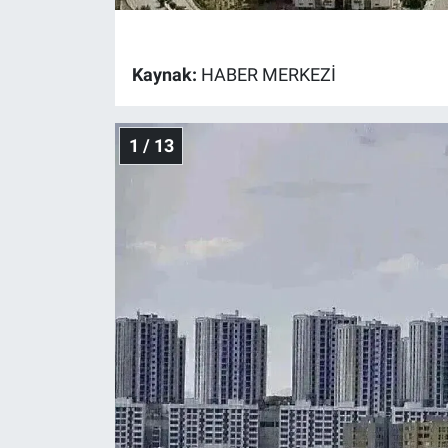
Gündem Özel
Kaynak:
HABER MERKEZİ
Günün görüntüsü
1 / 13
Haber
İlan
Kimdir
Koronavirüs
Kültür Sanat
Ne demişti