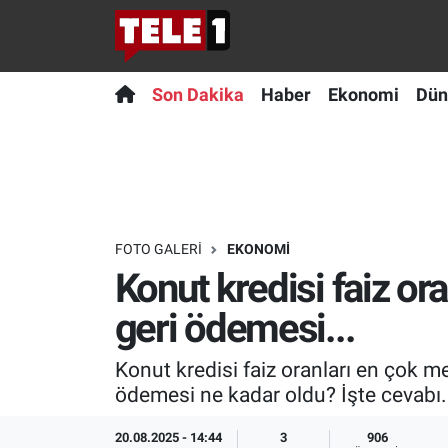
Anında Manşet
Son Dakika
Nöbetçi Eczaneler
Son Dakika
Haber
Ekonomi
Dün
Başka Sohbetler
Haber
Hava Durumu
Belgesel
Ekonomi
Namaz Vakitleri
Bilim turu
Dünya
Trafik Durumu
FOTO GALERI
EKONOMI
Konut kredisi faiz ora
Bilim ve Teknoloji Evreni
Teknoloji
Süper Lig Puan Durumu ve Fikstür
geri ödemesi...
Doğa Konuşuyor
Sağlık
Tüm Manşetler
Konut kredisi faiz oranları en çok m
Dünya
Spor
Son Dakika Haberleri
ödemesi ne kadar oldu? İşte cevabı.
Ege Saati
Yayın Akışı
Haber Arşivi
20.08.2025 - 14:44
3
906